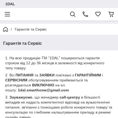
1DAL
Гарантія та Сервіс
Гарантія та Сервіс
1. На всю продукцію ТМ "1DAL" поширюється гарантія
строком від 12 до 36 місяців в залежності від конкретного
типу товару.
2. Всі
ПИТАННЯ
та
ЗАЯВКИ
пов'язані з
ГАРАНТІЙНИМ
і
СЕРВІСНИМ
обслуговуванням приймаються та
розглядаються
ВИКЛЮЧНО
на ел.
пошту:
1dal.smarthome@gmail.com
3.
Зауважуємо
, що менеджер
call-центру
в більшості
випадків не надасть компетентної відповіді на вузькотехнічні
питання, зв'язанні з тонкощами роботи конкретного товару та
консультацію по глибоким налаштуванням приладу в режимі
онлайн дзвінку.