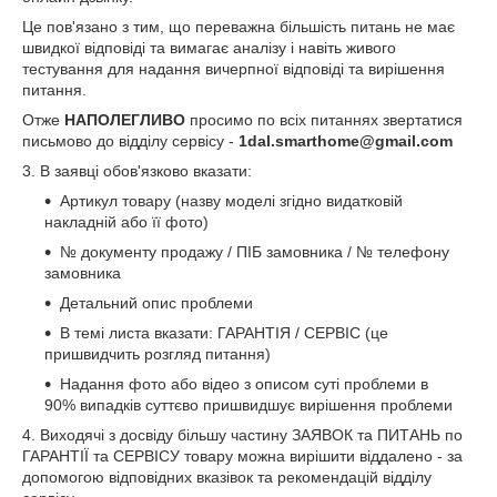
Це пов'язано з тим, що переважна більшість питань не має
швидкої відповіді та вимагає аналізу і навіть живого
тестування для надання вичерпної відповіді та вирішення
питання.
Отже
НАПОЛЕГЛИВО
просимо по всіх питаннях звертатися
письмово до відділу сервісу -
1dal.smarthome@gmail.com
3. В заявці обов'язково вказати:
Артикул товару (назву моделі згідно видатковій
накладній або її фото)
№ документу продажу / ПІБ замовника / № телефону
замовника
Детальний опис проблеми
В темі листа вказати: ГАРАНТІЯ / СЕРВІС (це
пришвидчить розгляд питання)
Надання фото або відео з описом суті проблеми в
90% випадків суттєво пришвидшує вирішення проблеми
4. Виходячі з досвіду більшу частину ЗАЯВОК та ПИТАНЬ по
ГАРАНТІЇ та СЕРВІСУ товару можна вирішити віддалено - за
допомогою відповідних вказівок та рекомендацій відділу