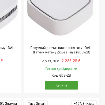
му 1DAL |
Розумний датчик виявлення газу 1DAL |
)
Датчик метану ZigBee Tuya (GDS-ZB)
 ₴
2 285,28 ₴
2 539,20 ₴
Готово до відправки
GDS-ZB
Купити
10%
Tuya Smart
–10%