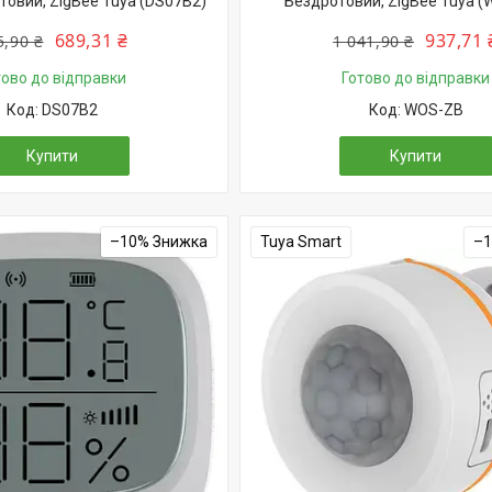
товий, ZigBee Tuya (DS07B2)
Бездротовий, ZigBee Tuya (
689,31 ₴
937,71 
5,90 ₴
1 041,90 ₴
тово до відправки
Готово до відправки
DS07B2
WOS-ZB
Купити
Купити
–10%
Tuya Smart
–