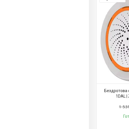
Бездротова 
1DAL |
1 53
Го