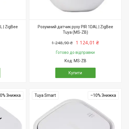
 | ZigBee
Розумний датчик руху PIR 1DAL | ZigBee
Tuya (MS-ZB)
1 124,01 ₴
1 248,90 ₴
Готово до відправки
MS-ZB
Купити
10%
Tuya Smart
–10%