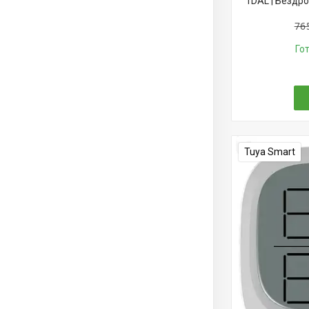
1DAL | Бездро
76
Го
Tuya Smart