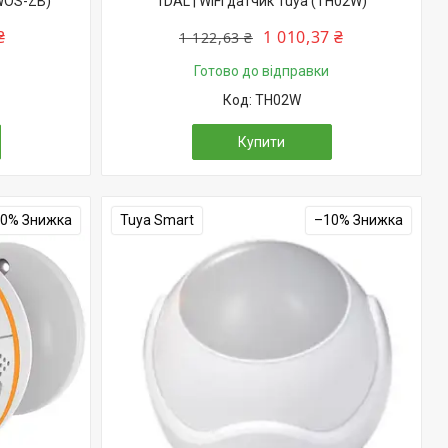
WOS-ZB)
1DAL | WiFi датчик Tuya (TH02W)
₴
1 010,37 ₴
1 122,63 ₴
Готово до відправки
TH02W
Купити
10%
Tuya Smart
–10%