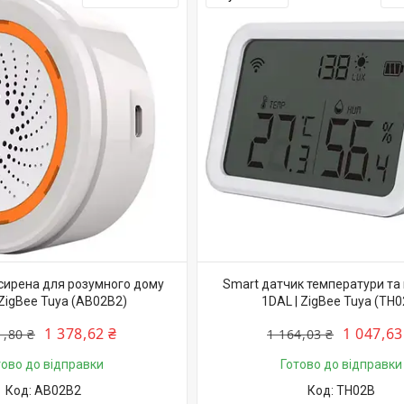
сирена для розумного дому
Smart датчик температури та 
 ZigBee Tuya (AB02B2)
1DAL | ZigBee Tuya (TH0
1 378,62 ₴
1 047,63
1,80 ₴
1 164,03 ₴
тово до відправки
Готово до відправки
AB02B2
TH02B