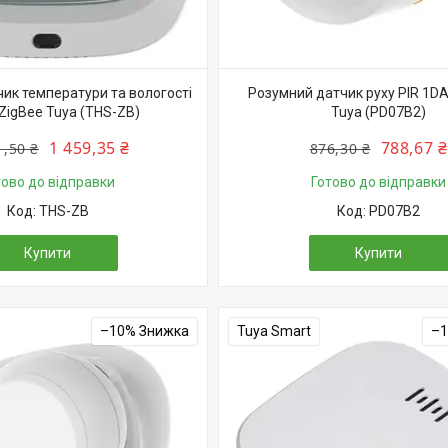
ик температури та вологості
Розумний датчик руху PIR 1DAL
 ZigBee Tuya (THS-ZB)
Tuya (PD07B2)
1 459,35 ₴
788,67 ₴
1,50 ₴
876,30 ₴
тово до відправки
Готово до відправки
THS-ZB
PD07B2
Купити
Купити
–10%
Tuya Smart
–