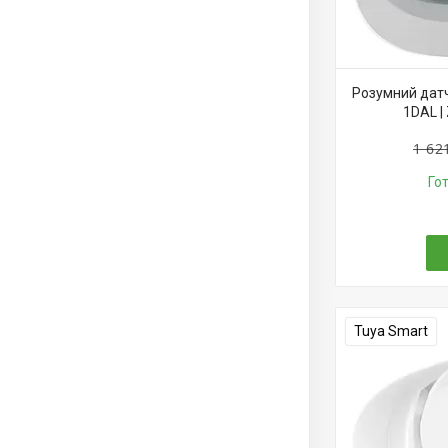
Розумний датч
1DAL |
1 62
Го
Tuya Smart