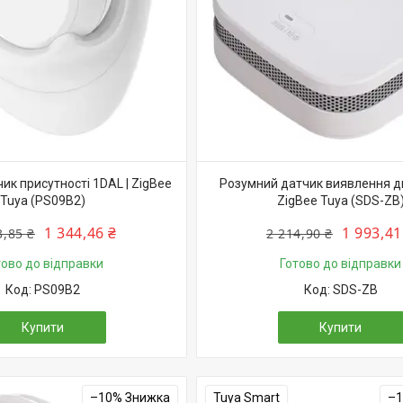
ик присутності 1DAL | ZigBee
Розумний датчик виявлення ди
Tuya (PS09B2)
ZigBee Tuya (SDS-ZB
1 344,46 ₴
1 993,41
3,85 ₴
2 214,90 ₴
тово до відправки
Готово до відправки
PS09B2
SDS-ZB
Купити
Купити
–10%
Tuya Smart
–