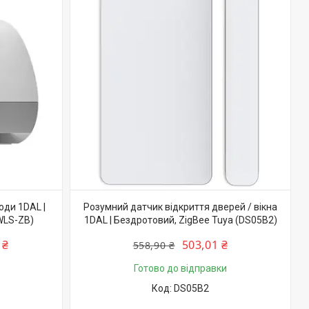
оди 1DAL |
Розумний датчик відкриття дверей / вікна
WLS-ZB)
1DAL | Бездротовий, ZigBee Tuya (DS05B2)
 ₴
503,01 ₴
558,90 ₴
Готово до відправки
DS05B2