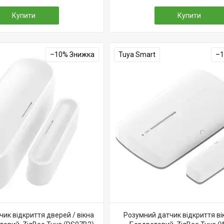
Купити
Купити
–10%
Tuya Smart
–
ик відкриття дверей / вікна
Розумний датчик відкриття вік