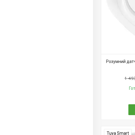
Розумний датч
1 49
Го
Tuya Smart