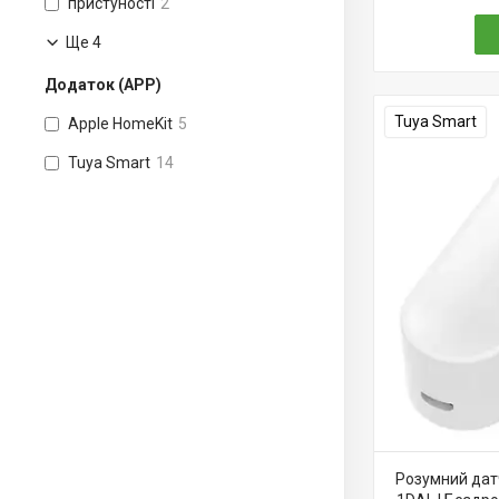
пристуності
2
Ще 4
Додаток (APP)
Tuya Smart
Apple HomeKit
5
Tuya Smart
14
Розумний датч