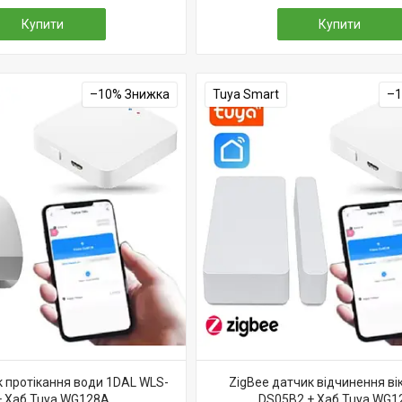
Купити
Купити
–10%
Tuya Smart
–
к протікання води 1DAL WLS-
ZigBee датчик відчинення ві
+ Хаб Tuya WG128A
DS05B2 + Хаб Tuya WG1