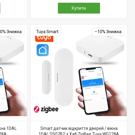
Купити
10%
Tuya Smart
–10%
кна 1DAL
Smart датчик відкриття дверей / вікна
28A
1DAL DS07B2 + Хаб ZigBee Tuya WG128A