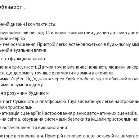
обливості:
йний дизайн і компактність:
ний зовнішній вигляд: Стильний і компактний дизайн датчика дає 
кий інтер'єр.
ітне розміщення: Пристрій легко встановлюється в будь-якому міс
ьний візуальний вплив.
ії та функціональність:
ення присутності: Датчик точно визначає наявність людини, вико
гії, що дає змогу точніше реагувати на зміни в оточенні.
имка ZigBee: Під'єднання через ZigBee забезпечує стабільний зв'яз
ями розумного дому.
ія з розумним будинком:
Smart: Сумісність із платформою Tuya забезпечує легке настроюван
ими пристроями.
атизація сценаріїв: Настроювання різних автоматичних сценаріїв, 
ня світла, керування системами безпеки та іншими пристроями на о
а встановлення та використання:
отове встановлення: Пристрій легко встановлюється й не вимагає