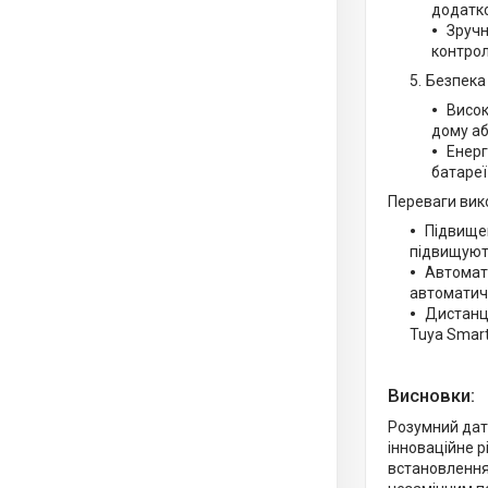
додатко
Зручн
контрол
Безпека
Висок
дому аб
Енерг
батареї
Переваги вик
Підвищен
підвищуют
Автомати
автоматичн
Дистанці
Tuya Smart
Висновки:
Розумний дат
інноваційне р
встановлення