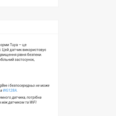
форми Tuya — це
і. Цей датчик використовує
ідвищення рівня безпеки.
обільний застосунок,
gBee і безпосередньо не може
ба
WG128A
.
умного датчика, потрібна
 між датчиком та WiFI