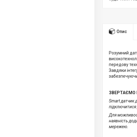
Опис
Розумний дат
високотехноло
передову техн
Завдяки інтег
забезпечуючи 
ЗВЕРТАЄМО 
Smart датчик 
підключитися 
Для можливост
наявність дод
мережею.