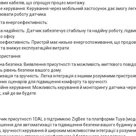
вих кабелів, що спрощує процес монтажу.
е керування: Керування через мобільний застосунок дає змогу лег
ювати роботу датчика.
 та енергоефективність:
а надійність: Датчик забезпечує стабільну та надійну роботу, під
о офісу.
оефективність: Пристрій має низьке енергоспоживання, що продов
 та знижує експлуатаційні витрати.
ористання:
а безпека: Виявлення присутності та можливість миттєвого пові
ь рівень безпеки вашого дому.
зація та зручність: Легка інтеграція з іншими розумними пристро
их сценаріїв для підвищення комфорту та зручності.
йне керування: Можливість керування й моніторингу датчика чере
, хай де ви будете.
чик присутності 1DAL з підтримкою ZigBee та платформи Tuya (мод
ішення для автоматизації та підвищення безпеки вашого будинку аб
, зручності керування й широким можливостям інтеграції з розумн