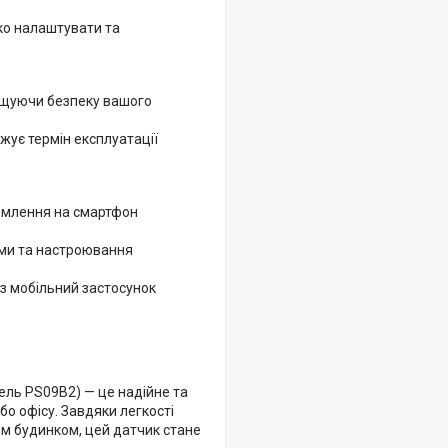
ко налаштувати та
вищуючи безпеку вашого
жує термін експлуатації
домлення на смартфон
ями та настроювання
з мобільний застосунок
ель PS09B2) — це надійне та
о офісу. Завдяки легкості
им будинком, цей датчик стане