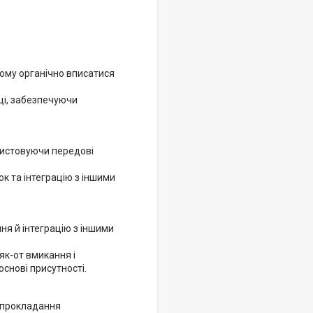
йому органічно вписатися
ці, забезпечуючи
ристовуючи передові
ок та інтеграцію з іншими
ня й інтеграцію з іншими
як-от вмикання і
снові присутності.
 прокладання