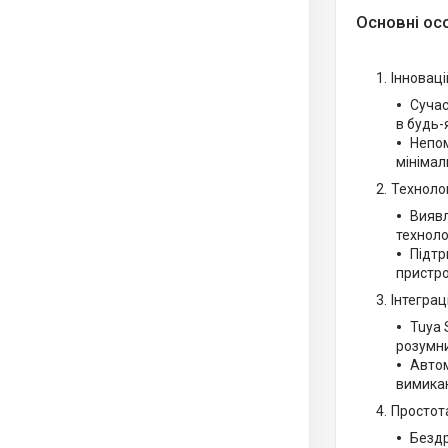
Основні ос
Інноваці
Сучас
в будь-я
Непом
мінімал
Технолог
Виявл
техноло
Підтр
пристро
Інтеграц
Tuya 
розумн
Автом
вимикан
Простот
Бездр