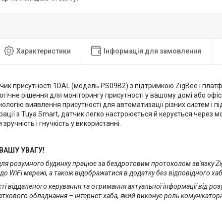
Характеристики
Інформація для замовлення
чик присутності 1DAL (модель PS09B2) з підтримкою ZigBee і плат
гічне рішення для моніторингу присутності у вашому домі або офіс
ологію виявлення присутності для автоматизації різних систем і п
рації з Tuya Smart, датчик легко настроюється й керується через м
зручність і гнучкість у використанні.
ВАШУ УВАГУ!
для розумного будинку працює за бездротовим протоколом зв'язку Zi
до WiFi мережі, а також відображатися в додатку без відповідного ха
і віддаленого керування та отримання актуальної інформації від роз
аткового обладнання – інтернет хаба, який виконує роль комунікатора