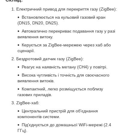
Електричний привод для перекриття газу (ZigBee):
Встановлюється на кульовий газовий кран
(DN15, DN20, DN25).
Автоматично перекриває подавання газу у разі
виявлення витоку.
Керується за ZigBee-мережею через хаб або
сценарії.
Бездротовий датчик газу (ZigBee):
Реагує на наявність метану (CH4) у повітрі.
Висока чутливість і точність для своєчасного
виявлення витоків.
Компактний, легко розміщується поблизу
газових приладів.
ZigBee-хаб:
Центральний пристрій для об'єднання
компонентів системи.
Під'єднується до домашньої WiFi-мережі (2.4
ГГц).