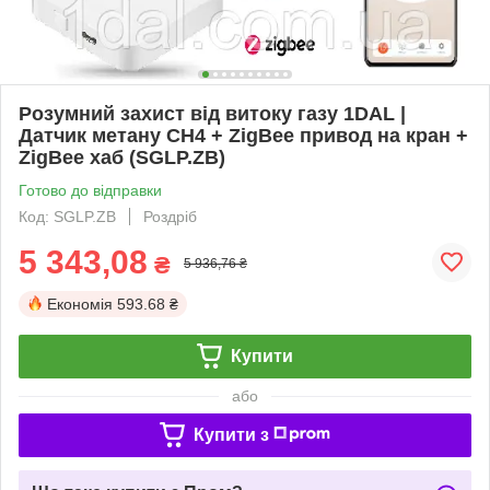
Розумний захист від витоку газу 1DAL |
Датчик метану CH4 + ZigBee привод на кран +
ZigBee хаб (SGLP.ZB)
Готово до відправки
Код: SGLP.ZB
Роздріб
5 343,08
₴
5 936,76 ₴
Економія
593.68 ₴
Купити
або
Купити з