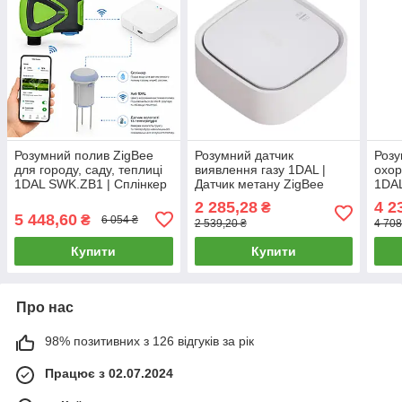
Розумний полив ZigBee
Розумний датчик
Розу
для городу, саду, теплиці
виявлення газу 1DAL |
охор
1DAL SWK.ZB1 | Сплінкер
Датчик метану ZigBee
1DAL
(1шт) + Датчик ґрунту
Tuya (GDS-ZB)
ZigB
2 285,28
4 2
₴
(1шт) + Хаб
прон
5 448,60
₴
6 054 ₴
2 539,20 ₴
4 708
Купити
Купити
Про нас
98% позитивних з 126 відгуків за рік
Працює з 02.07.2024