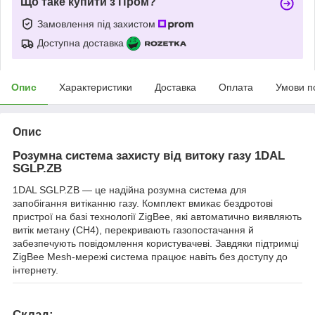
Що таке купити з Пром?
Замовлення під захистом
Доступна доставка
Опис
Характеристики
Доставка
Оплата
Умови п
Опис
Розумна система захисту від витоку газу 1DAL
SGLP.ZB
1DAL SGLP.ZB — це надійна розумна система для
запобігання витіканню газу. Комплект вмикає бездротові
пристрої на базі технології ZigBee, які автоматично виявляють
витік метану (CH4), перекривають газопостачання й
забезпечують повідомлення користувачеві. Завдяки підтримці
ZigBee Mesh-мережі система працює навіть без доступу до
інтернету.
Склад: