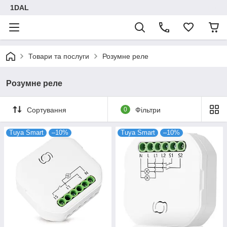
1DAL
Товари та послуги
Розумне реле
Розумне реле
Сортування
0
Фільтри
Tuya Smart
–10%
Tuya Smart
–10%