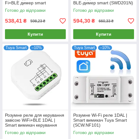
Fi+BLE димер smart
BLE-димер smart (SWD201N)
(SWD101N)
Готово до відправки
Готово до відправки
538,41
594,30
₴
₴
598,23 ₴
660,33 ₴
Купити
Купити
Tuya Smart
–10%
Tuya Smart
–10%
Розумне реле для керування
Розумне Wi-Fi реле 1DAL |
завісою WiFi+BLE 1DAL |
Smart вимикач Tuya Smart
Smart вимикач керування
(SCW.NF101)
шторами (SWС101N)
Готово до відправки
Готово до відправки