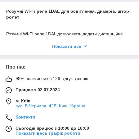
Розумні Wi-Fi реле 1DAL для освітлення, димерів, штор і
ролет
Розумні Wi-Fi реле 1DAL дозволяють додати дистанційне
керування до звичайного освітлення, електроприладів,
електричних штор, карнизів або ролет без необхідності
Показати все
повністю змінювати настінну електрофурнітуру. Компактний
Smart-модуль встановлюється в електричне коло та бере на
себе керування підключеним навантаженням.
Про нас
В асортименті 1DAL представлені одноканальні й
двоканальні Wi-Fi-реле для освітлення, модулі-димери з
98% позитивних з 126 відгуків за рік
регулюванням яскравості, універсальне реле для
електроприладів, а також спеціалізовані контролери для
Працює з 02.07.2024
електричних штор, карнизів і ролет. Більшість моделей
м. Київ
працюють із Tuya Smart / Smart Life, підтримують розклади й
вул. В.Черчиля, 42Е, Київ, Україна
автоматичні сценарії Smart Home.
Контакти
Що можна автоматизувати за
Сьогодні працює з 10:00 до 18:00
допомогою Smart-реле
Показати весь графік роботи