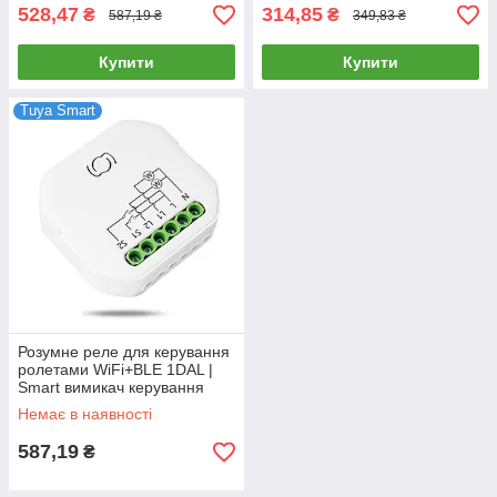
528,47
314,85
₴
₴
587,19 ₴
349,83 ₴
Купити
Купити
Tuya Smart
Розумне реле для керування
ролетами WiFi+BLE 1DAL |
Smart вимикач керування
ролетами (SWS101N)
Немає в наявності
587,19
₴