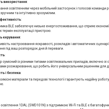
ть використання
:
ання освітленням через мобільний застосунок і голосові команди 
зручним та інтуїтивно зрозумілим.
фективність
:
имка BLE забезпечує низьке енергоспоживання, що сприяє економії
є термін експлуатації пристрою.
ть керування
:
вість настроювання яскравості, розкладів і автоматичних сценарі
ння під ваш розпорядок дня й переваги.
сть
:
 сумісний із різними типами освітлювальних приладів, включно зі
ами розжарювання, що робить його універсальним рішенням для до
ть і безпека
:
оякісні матеріали та передові технології гарантують надійну робот
ою.
освітлення 1DAL (SWD101N) з підтримкою Wi-Fi та BLE є багатофун