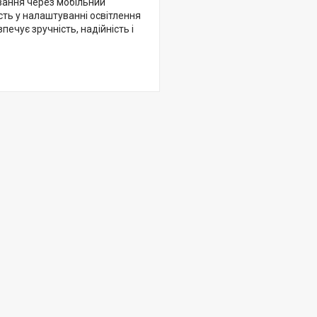
вання через мобільний
ість у налаштуванні освітлення
ечує зручність, надійність і