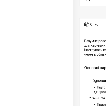
Опис
Розумне реле
для керування
інтегрувати к
через мобільн
Основні ха
Однока
Підтр
джерела
Wi-Fi та
Прист