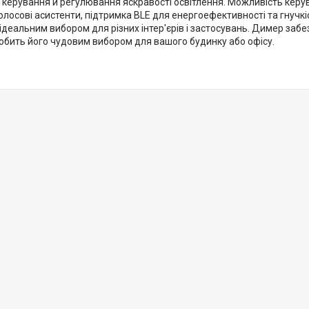
 керування й регулювання яскравості освітлення. Можливість керу
голосові асистенти, підтримка BLE для енергоефективності та гнучк
ідеальним вибором для різних інтер'єрів і застосувань. Димер забезп
робить його чудовим вибором для вашого будинку або офісу.