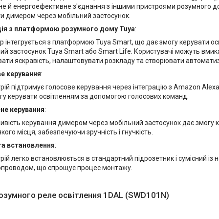
не й енергоефективне з'єднання з іншими пристроями розумного до
и димером через мобільний застосунок.
ція з платформою розумного дому Tuya
:
 інтегрується з платформою Tuya Smart, що дає змогу керувати ос
ий застосунок Tuya Smart або Smart Life. Користувачі можуть вмика
ати яскравість, налаштовувати розкладу та створювати автоматизо
е керування
:
рій підтримує голосове керування через інтеграцію з Amazon Alexa і
гу керувати освітленням за допомогою голосових команд.
не керування
:
вість керування димером через мобільний застосунок дає змогу 
якого місця, забезпечуючи зручність і гнучкість.
а встановлення
:
рій легко встановлюється в стандартний підрозетник і сумісний із
опроводом, що спрощує процес монтажу.
озумного реле освітлення 1DAL (SWD101N)