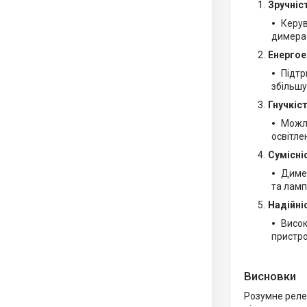
Зручніс
Керув
димера 
Енергое
Підтр
збільшу
Гнучкіс
Можли
освітле
Сумісні
Димер
та ламп
Надійніс
Висок
пристр
Висновки
Розумне реле 