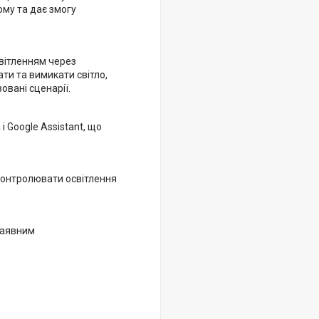
му та дає змогу
вітленням через
ти та вимикати світло,
вані сценарії.
 Google Assistant, що
контролювати освітлення
 наявним