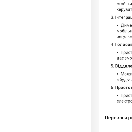
стабіль
керуват
Інтегра
Димер
мобільн
регулюв
Голосов
Прист
дає змо
Віддале
Можли
з будь-
Простот
Прист
електр
Переваги р