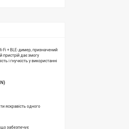
-Fi + BLE-димер, призначений
й пристрій дає змогу
ть і гнучкість у використанні
1N)
ти яскравість одного
, що забезпечує