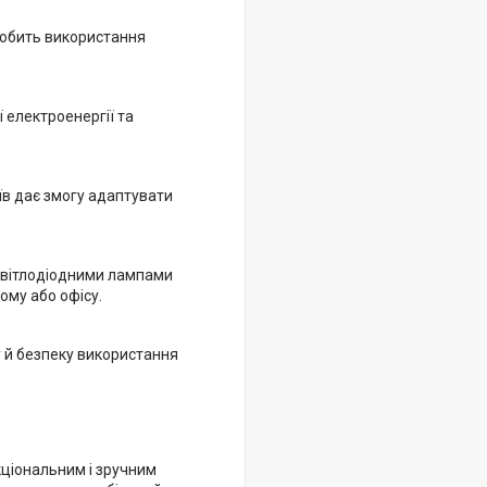
робить використання
 електроенергії та
їв дає змогу адаптувати
 світлодіодними лампами
му або офісу.
у й безпеку використання
кціональним і зручним