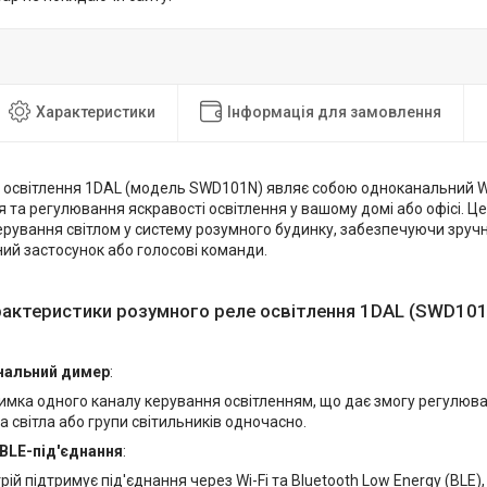
Характеристики
Інформація для замовлення
 освітлення 1DAL (модель SWD101N) являє собою одноканальний Wi
 та регулювання яскравості освітлення у вашому домі або офісі. Це
ерування світлом у систему розумного будинку, забезпечуючи зручніс
ий застосунок або голосові команди.
рактеристики розумного реле освітлення 1DAL (SWD10
нальний димер
:
имка одного каналу керування освітленням, що дає змогу регулюва
 світла або групи світильників одночасно.
 BLE-під'єднання
:
рій підтримує під'єднання через Wi-Fi та Bluetooth Low Energy (BLE)