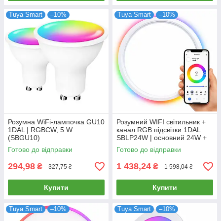
Tuya Smart
–10%
Tuya Smart
–10%
Розумна WiFi-лампочка GU10
Розумний WIFI світильник +
1DAL | RGBCW, 5 W
канал RGB підсвітки 1DAL
(SBGU10)
SBLP24W | основний 24W +
5W задня підсвітка
Готово до відправки
Готово до відправки
294,98
1 438,24
₴
₴
327,75 ₴
1 598,04 ₴
Купити
Купити
Tuya Smart
–10%
Tuya Smart
–10%