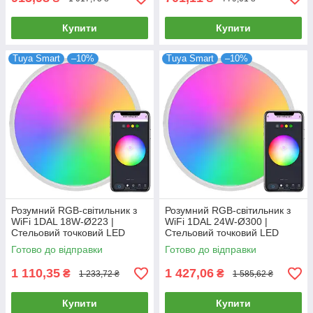
Купити
Купити
Tuya Smart
–10%
Tuya Smart
–10%
Розумний RGB-світильник з
Розумний RGB-світильник з
WiFi 1DAL 18W-Ø223 |
WiFi 1DAL 24W-Ø300 |
Стельовий точковий LED
Стельовий точковий LED
світильник Tuya
світильник Tuya
Готово до відправки
Готово до відправки
1 110,35
1 427,06
₴
₴
1 233,72 ₴
1 585,62 ₴
Купити
Купити