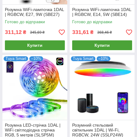
Розумна WiFi-лампочка 1DAL
Розумна WiFi-лампочка 1DAL
| RGBCW, E27, 9W (SBE27)
| RGBCW, E14, 5W (SBE14)
Готово до відправки
Готово до відправки
311,12
331,61
₴
₴
345,69 ₴
368,46 ₴
Купити
Купити
Tuya Smart
–10%
Tuya Smart
–10%
Розумна LED-стрічка 1DAL |
Розумний стельовий
WiFi світлодіодна стрічка
світильник 1DAL | Wi-Fi,
RGB, 5 метрів (SLSP5M)
RGBCW, 24W (SSLP24W)