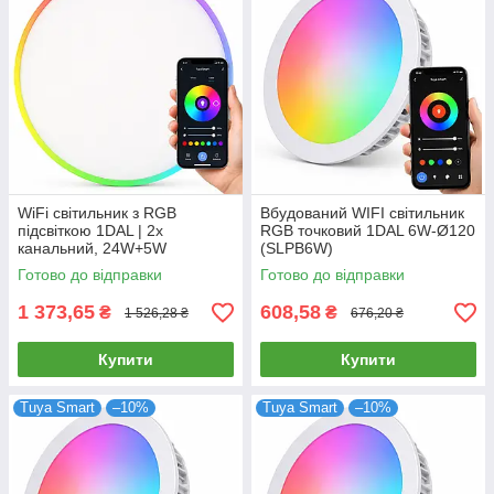
WiFi світильник з RGB
Вбудований WIFI світильник
підсвіткою 1DAL | 2х
RGB точковий 1DAL 6W-Ø120
канальний, 24W+5W
(SLPB6W)
(SDLP24W)
Готово до відправки
Готово до відправки
1 373,65
608,58
₴
₴
1 526,28 ₴
676,20 ₴
Купити
Купити
Tuya Smart
–10%
Tuya Smart
–10%