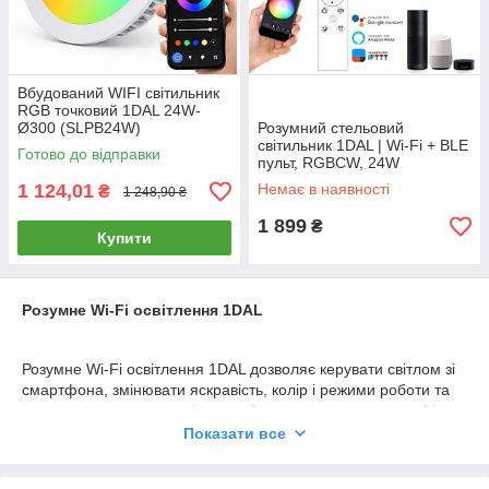
Вбудований WIFI світильник
RGB точковий 1DAL 24W-
Ø300 (SLPB24W)
Розумний стельовий
світильник 1DAL | Wi-Fi + BLE
Готово до відправки
пульт, RGBCW, 24W
(SLP24W)
1 124,01
Немає в наявності
₴
1 248,90 ₴
1 899
₴
Купити
Розумне Wi-Fi освітлення 1DAL
Розумне Wi-Fi освітлення 1DAL дозволяє керувати світлом зі
смартфона, змінювати яскравість, колір і режими роботи та
створювати автоматичні сценарії для дому, квартири, офісу
або комерційного приміщення. У категорії представлені
Показати все
Smart-лампочки, стельові та точкові LED-світильники,
вбудовані світильники й RGB LED-стрічка.