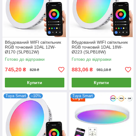
Вбудований WIFI світильник
Вбудований WIFI світильник
RGB точковий 1DAL 12W-
RGB точковий 1DAL 18W-
Ø170 (SLPB12W)
Ø223 (SLPB18W)
Готово до відправки
Готово до відправки
745,20
883,06
₴
₴
828 ₴
981,18 ₴
Купити
Купити
Tuya Smart
–10%
Tuya Smart