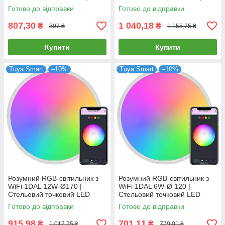
Готово до відправки
Готово до відправки
807,30
1 040,18
₴
₴
897 ₴
1 155,75 ₴
Купити
Купити
Tuya Smart
–10%
Tuya Smart
–10%
Розумний RGB-світильник з
Розумний RGB-світильник з
WiFi 1DAL 12W-Ø170 |
WiFi 1DAL 6W-Ø 120 |
Стельовий точковий LED
Стельовий точковий LED
світильник Tuya
світильник Tuya
Готово до відправки
Готово до відправки
915,98
701,11
₴
₴
1 017,75 ₴
779,01 ₴