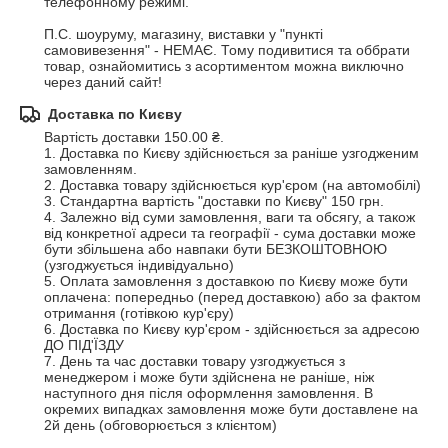
телефонному режимі.

П.С. шоуруму, магазину, виставки у "пункті 
самовивезення" - НЕМАЄ. Тому подивитися та оббрати 
товар, ознайомитись з асортиментом можна виключно 
через даний сайт!
Доставка по Києву
Вартість доставки 150.00 ₴.
1. Доставка по Києву здійснюється за раніше узгодженим 
замовленням.

2. Доставка товару здійснюється кур'єром (на автомобілі)

3. Стандартна вартість "доставки по Києву" 150 грн.

4. Залежно від суми замовлення, ваги та обсягу, а також 
від конкретної адреси та географії - сума доставки може 
бути збільшена або навпаки бути БЕЗКОШТОВНОЮ 
(узгоджується індивідуально)

5. Оплата замовлення з доставкою по Києву може бути 
оплачена: попередньо (перед доставкою) або за фактом 
отримання (готівкою кур'єру)

6. Доставка по Києву кур'єром - здійснюється за адресою 
ДО ПІД'ЇЗДУ

7. День та час доставки товару узгоджується з 
менеджером і може бути здійснена не раніше, ніж 
наступного дня після оформлення замовлення. В 
окремих випадках замовлення може бути доставлене на 
2й день (обговорюється з клієнтом)