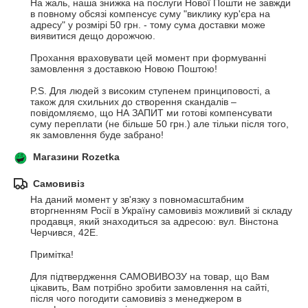
На жаль, наша знижка на послуги Нової Пошти не завжди 
в повному обсязі компенсує суму "виклику кур'єра на 
адресу" у розмірі 50 грн. - тому сума доставки може 
виявитися дещо дорожчою.

Прохання враховувати цей момент при формуванні 
замовлення з доставкою Новою Поштою!

P.S. Для людей з високим ступенем принциповості, а 
також для схильних до створення скандалів – 
повідомляємо, що НА ЗАПИТ ми готові компенсувати 
суму переплати (не більше 50 грн.) але тільки після того, 
як замовлення буде забрано!
Магазини Rozetka
Самовивіз
На даний момент у зв'язку з повномасштабним 
вторгненням Росії в Україну самовивіз можливий зі складу 
продавця, який знаходиться за адресою: вул. Вінстона 
Черчився, 42Е.

Примітка!

Для підтвердження САМОВИВОЗУ на товар, що Вам 
цікавить, Вам потрібно зробити замовлення на сайті, 
після чого погодити самовивіз з менеджером в 