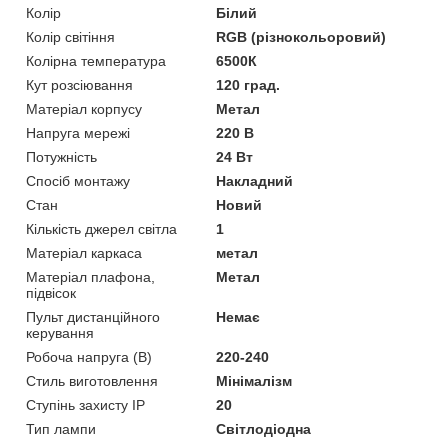
Колір
Білий
Колір світіння
RGB (різнокольоровий)
Колірна температура
6500К
Кут розсіювання
120 град.
Матеріал корпусу
Метал
Напруга мережі
220 В
Потужність
24 Вт
Спосіб монтажу
Накладний
Стан
Новий
Кількість джерел світла
1
Матеріал каркаса
метал
Матеріал плафона,
Метал
підвісок
Пульт дистанційного
Немає
керування
Робоча напруга (В)
220-240
Стиль виготовлення
Мінімалізм
Ступінь захисту IP
20
Тип лампи
Світлодіодна