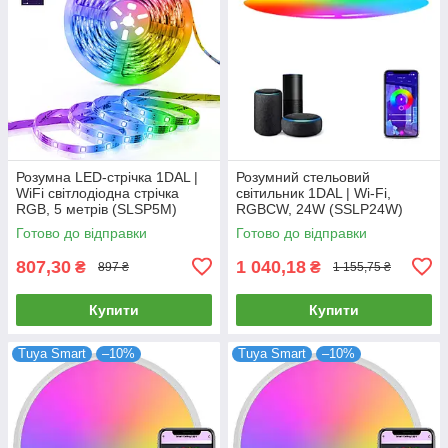
Розумна LED-стрічка 1DAL |
Розумний стельовий
WiFi світлодіодна стрічка
світильник 1DAL | Wi-Fi,
RGB, 5 метрів (SLSP5M)
RGBCW, 24W (SSLP24W)
Готово до відправки
Готово до відправки
807,30
1 040,18
₴
₴
897 ₴
1 155,75 ₴
Купити
Купити
Tuya Smart
–10%
Tuya Smart
–10%