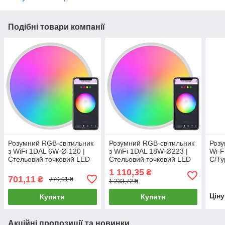
Подібні товари компанії
Розумний RGB-світильник
Розумний RGB-світильник
Розу
з WiFi 1DAL 6W-Ø 120 |
з WiFi 1DAL 18W-Ø223 |
Wi-F
Стельовий точковий LED
Стельовий точковий LED
C/Ty
світильник Tuya
світильник Tuya
Алюм
1 110,35
₴
GSW
701,11
₴
779,01 ₴
1 233,72 ₴
STU
Цін
Купити
Купити
Акційні пропозиції та новинки