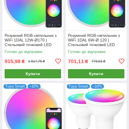
Розумний RGB-світильник з
Розумний RGB-світильник з
WiFi 1DAL 12W-Ø170 |
WiFi 1DAL 6W-Ø 120 |
Стельовий точковий LED
Стельовий точковий LED
світильник Tuya
світильник Tuya
Готово до відправки
Готово до відправки
915,98
701,11
₴
₴
1 017,75 ₴
779,01 ₴
Купити
Купити
Tuya Smart
–10%
Tuya Smart
–10%