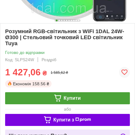
Розумний RGB-світильник з WiFi 1DAL 24W-
Ø300 | Стельовий точковий LED світильник
Tuya
Готово до відправки
Код: SLPS24W
Роздріб
1 427,06
₴
1 585,62 ₴
Економія
158.56 ₴
Купити
або
Купити з