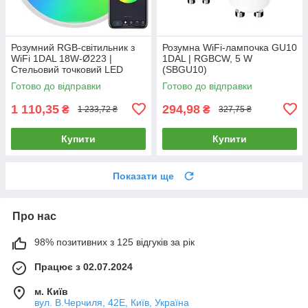
Розумний RGB-світильник з
Розумна WiFi-лампочка GU10
WiFi 1DAL 18W-Ø223 |
1DAL | RGBCW, 5 W
Стельовий точковий LED
(SBGU10)
світильник Tuya
Готово до відправки
Готово до відправки
1 110,35
294,98
₴
₴
1 233,72 ₴
327,75 ₴
Купити
Купити
Показати ще
Про нас
98% позитивних з 125 відгуків за рік
Працює з 02.07.2024
м. Київ
вул. В.Черчиля, 42Е, Київ, Україна