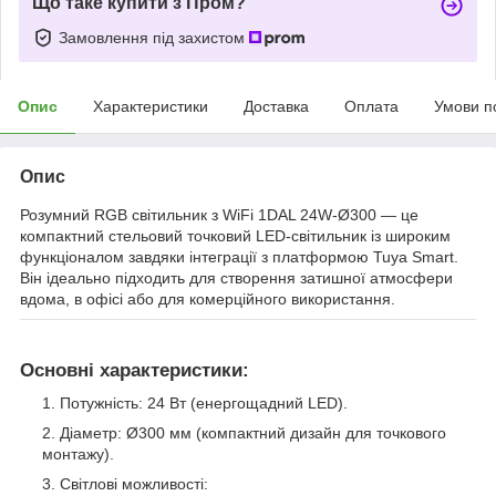
Що таке купити з Пром?
Замовлення під захистом
Опис
Характеристики
Доставка
Оплата
Умови п
Опис
Розумний RGB світильник з WiFi 1DAL 24W-Ø300 — це
компактний стельовий точковий LED-світильник із широким
функціоналом завдяки інтеграції з платформою Tuya Smart.
Він ідеально підходить для створення затишної атмосфери
вдома, в офісі або для комерційного використання.
Основні характеристики:
Потужність: 24 Вт (енергощадний LED).
Діаметр: Ø300 мм (компактний дизайн для точкового
монтажу).
Світлові можливості: