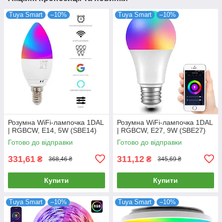
Tuya Smart
–10%
Tuya Smart
–10%
Розумна WiFi-лампочка 1DAL
Розумна WiFi-лампочка 1DAL
| RGBCW, E14, 5W (SBE14)
| RGBCW, E27, 9W (SBE27)
Готово до відправки
Готово до відправки
331,61
311,12
₴
₴
368,46 ₴
345,69 ₴
Купити
Купити
Tuya Smart
–10%
Tuya Smart
–10%