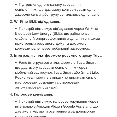
Підтримка одного каналу керування
освітленням, що дає змогу контролювати одне
джерело світла або групу світильників одночасно.
Wi-Fi та BLE-під'єднання
:
Пристрій підтримує під'єднання через Wi-Fi та
Bluetooth Low Energy (BLE), що забезпечує
стабільне й енергоефективне з'єднання з іншими
пристроями розумного дому та дає змогу
керувати реле через мобільний застосунок.
Інтеграція з платформою розумного дому Tuya
:
Реле інтегрується з платформою Tuya Smart,
що дає змогу керувати освітленням через
мобільний застосунок Tuya Smart або Smart Life.
Користувачі можуть вмикати та вимикати світло,
настроювати розкладу та створювати
автоматизовані сценарії.
Голосове керування
:
Пристрій підтримує голосове керування через
інтеграцію з Amazon Alexa і Google Assistant, що
дає змогу керувати освітленням за допомогою
голосових команд.