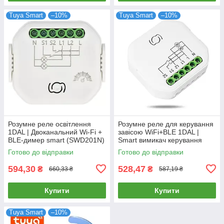
Tuya Smart
–10%
Tuya Smart
–10%
Розумне реле освітлення
Розумне реле для керування
1DAL | Двоканальний Wi-Fi +
завісою WiFi+BLE 1DAL |
BLE-димер smart (SWD201N)
Smart вимикач керування
шторами (SWС101N)
Готово до відправки
Готово до відправки
594,30
528,47
₴
₴
660,33 ₴
587,19 ₴
Купити
Купити
Tuya Smart
–10%