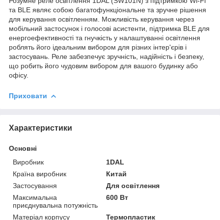
Розумне реле освітлення 1DAL (SW101N) з підтримкою Wi-Fi
та BLE являє собою багатофункціональне та зручне рішення
для керування освітленням. Можливість керування через
мобільний застосунок і голосові асистенти, підтримка BLE для
енергоефективності та гнучкість у налаштуванні освітлення
роблять його ідеальним вибором для різних інтер'єрів і
застосувань. Реле забезпечує зручність, надійність і безпеку,
що робить його чудовим вибором для вашого будинку або
офісу.
Приховати
Характеристики
Основні
Виробник
1DAL
Країна виробник
Китай
Застосування
Для освітлення
Максимальна
600 Вт
приєднувальна потужність
Матеріал корпусу
Термопластик