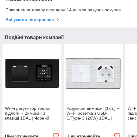
Повернення товару впродовж 14 днів за рахунок покупця
Всі умови повернення
Подібні товари компанії
Wi-Fi регулятор теплої
Розумний вимикач (1кл.) +
Wi-F
підлоги + Вимикач 3
Wi-Fi розетка з USB-
підл
клавіші 1DAL | Чорний
C/Type-C (20W) 1DAL |
сенс
(P157-SW3G-TR.WF.BL)
Алюміній, Білий (A157-
Зага
GSW1G.WF-
SW3
STUTC.WF.WT)
Ціну уточнюйте
Ціну уточнюйте
Цін