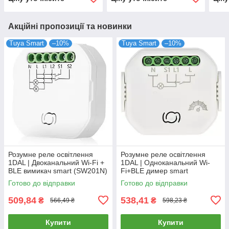
Акційні пропозиції та новинки
Tuya Smart
–10%
Tuya Smart
–10%
Розумне реле освітлення
Розумне реле освітлення
1DAL | Двоканальний Wi-Fi +
1DAL | Одноканальний Wi-
BLE вимикач smart (SW201N)
Fi+BLE димер smart
(SWD101N)
Готово до відправки
Готово до відправки
509,84
538,41
₴
₴
566,49 ₴
598,23 ₴
Купити
Купити