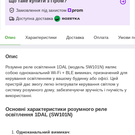
Що таке купити з Пром?
Замовлення під захистом
Доступна доставка
Опис
Характеристики
Доставка
Оплата
Умови п
Опис
Розумне реле освітлення 1DAL (модель SW101N) являє
собою одноканальний Wi-Fi + BLE вимикач, призначений для
керування освітленням у вашому будинку або офісі. Цей
пристрій дає змогу легко інтегрувати керування світлом у
систему розумного дому, забезпечуючи зручність і гнучкість у
використанні.
Основні характеристики розумного реле
освітлення 1DAL (SW101N)
Одноканальний вимикач
: