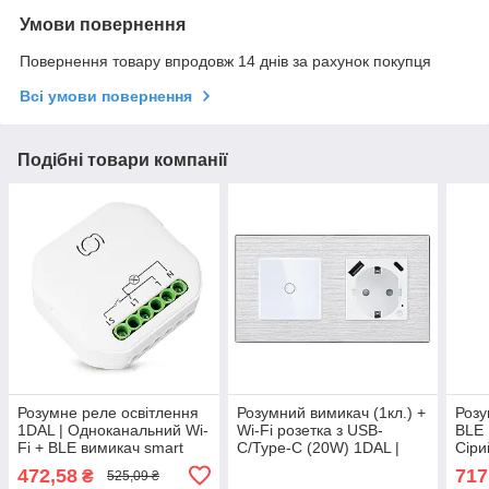
Умови повернення
Повернення товару впродовж 14 днів за рахунок покупця
Всі умови повернення
Подібні товари компанії
Розумне реле освітлення
Розумний вимикач (1кл.) +
Розу
1DAL | Одноканальний Wi-
Wi-Fi розетка з USB-
BLE 
Fi + BLE вимикач smart
C/Type-C (20W) 1DAL |
Сіри
(SW101N)
Алюміній, Білий (A157-
(G8
472,58
717
₴
525,09 ₴
GSW1G.WF-