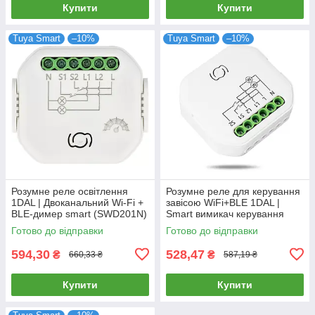
Купити
Купити
Tuya Smart
–10%
Tuya Smart
–10%
Розумне реле освітлення
Розумне реле для керування
1DAL | Двоканальний Wi-Fi +
завісою WiFi+BLE 1DAL |
BLE-димер smart (SWD201N)
Smart вимикач керування
шторами (SWС101N)
Готово до відправки
Готово до відправки
594,30
528,47
₴
₴
660,33 ₴
587,19 ₴
Купити
Купити