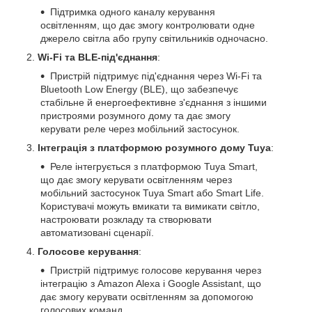
Підтримка одного каналу керування
освітленням, що дає змогу контролювати одне
джерело світла або групу світильників одночасно.
Wi-Fi та BLE-під'єднання
:
Пристрій підтримує під'єднання через Wi-Fi та
Bluetooth Low Energy (BLE), що забезпечує
стабільне й енергоефективне з'єднання з іншими
пристроями розумного дому та дає змогу
керувати реле через мобільний застосунок.
Інтеграція з платформою розумного дому Tuya
:
Реле інтегрується з платформою Tuya Smart,
що дає змогу керувати освітленням через
мобільний застосунок Tuya Smart або Smart Life.
Користувачі можуть вмикати та вимикати світло,
настроювати розкладу та створювати
автоматизовані сценарії.
Голосове керування
:
Пристрій підтримує голосове керування через
інтеграцію з Amazon Alexa і Google Assistant, що
дає змогу керувати освітленням за допомогою
голосових команд.