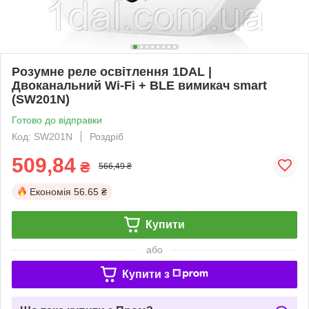
Розумне реле освітлення 1DAL |
Двоканальний Wi-Fi + BLE вимикач smart
(SW201N)
Готово до відправки
Код: SW201N
Роздріб
509,84
₴
566,49 ₴
Економія
56.65 ₴
Купити
або
Купити з