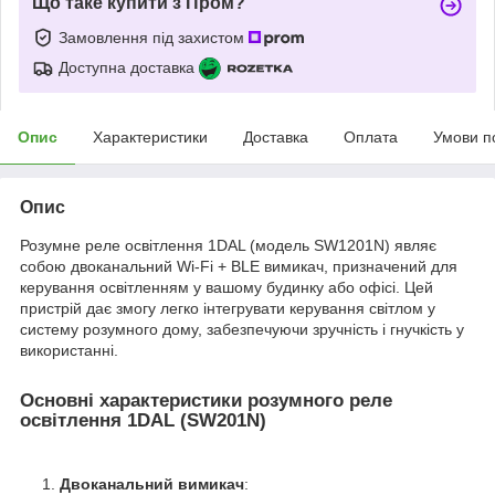
Що таке купити з Пром?
Замовлення під захистом
Доступна доставка
Опис
Характеристики
Доставка
Оплата
Умови п
Опис
Розумне реле освітлення 1DAL (модель SW1201N) являє
собою двоканальний Wi-Fi + BLE вимикач, призначений для
керування освітленням у вашому будинку або офісі. Цей
пристрій дає змогу легко інтегрувати керування світлом у
систему розумного дому, забезпечуючи зручність і гнучкість у
використанні.
Основні характеристики розумного реле
освітлення 1DAL (SW201N)
Двоканальний вимикач
: