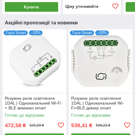
STUTC.WF.WT)
Ціну уточнюйте
Купити
Акційні пропозиції та новинки
Tuya Smart
–10%
Tuya Smart
–10%
Розумне реле освітлення
Розумне реле освітлення
1DAL | Одноканальний Wi-Fi
1DAL | Одноканальний Wi-
+ BLE вимикач smart
Fi+BLE димер smart
(SW101N)
(SWD101N)
Готово до відправки
Готово до відправки
472,58
538,41
₴
₴
525,09 ₴
598,23 ₴