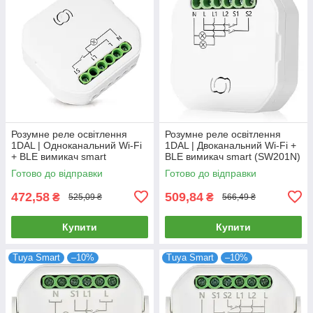
Розумне реле освітлення
Розумне реле освітлення
1DAL | Одноканальний Wi-Fi
1DAL | Двоканальний Wi-Fi +
+ BLE вимикач smart
BLE вимикач smart (SW201N)
(SW101N)
Готово до відправки
Готово до відправки
472,58
509,84
₴
₴
525,09 ₴
566,49 ₴
Купити
Купити
Tuya Smart
–10%
Tuya Smart
–10%