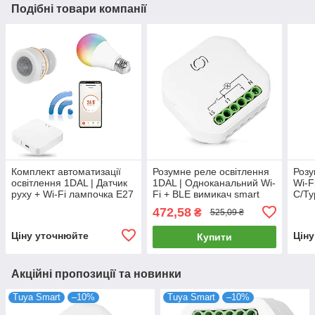
Подібні товари компанії
Комплект автоматизації
Розумне реле освітлення
Розу
освітлення 1DAL | Датчик
1DAL | Одноканальний Wi-
Wi-F
руху + Wi-Fi лампочка E27
Fi + BLE вимикач smart
C/Ty
+ Хаб | Tuya + ZigBee
(SW101N)
Алюм
472,58
₴
525,09 ₴
GSW
STU
Ціну уточнюйте
Цін
Купити
Акційні пропозиції та новинки
Tuya Smart
–10%
Tuya Smart
–10%