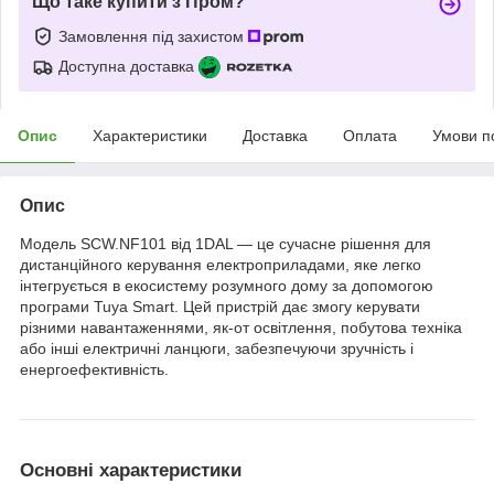
Що таке купити з Пром?
Замовлення під захистом
Доступна доставка
Опис
Характеристики
Доставка
Оплата
Умови п
Опис
Модель SCW.NF101 від 1DAL — це сучасне рішення для
дистанційного керування електроприладами, яке легко
інтегрується в екосистему розумного дому за допомогою
програми Tuya Smart. Цей пристрій дає змогу керувати
різними навантаженнями, як-от освітлення, побутова техніка
або інші електричні ланцюги, забезпечуючи зручність і
енергоефективність.
Основні характеристики