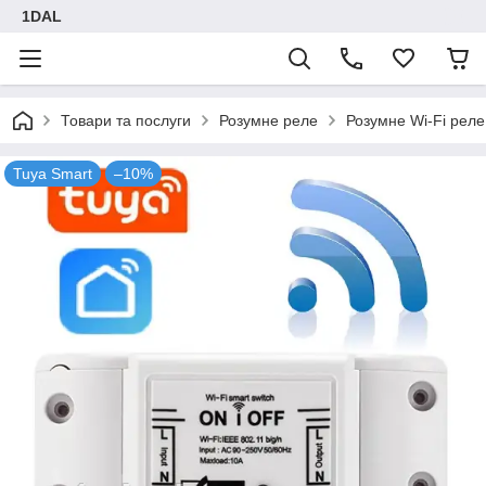
1DAL
Товари та послуги
Розумне реле
Розумне Wi-Fi реле
Tuya Smart
–10%