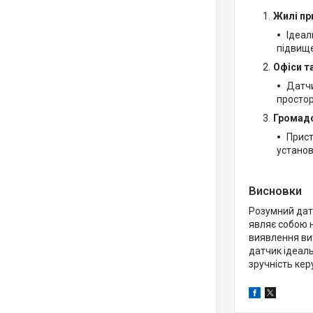
Жилі пр
Ідеал
підвище
Офіси т
Датчи
простор
Громадс
Прист
установ
Висновки
Розумний дат
являє собою 
виявлення вит
датчик ідеаль
зручність кер