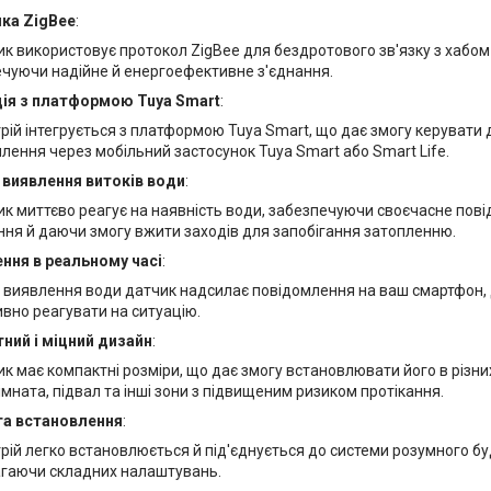
ка ZigBee
:
к використовує протокол ZigBee для бездротового зв'язку з хабом
чуючи надійне й енергоефективне з'єднання.
ція з платформою Tuya Smart
:
рій інтегрується з платформою Tuya Smart, що дає змогу керувати
лення через мобільний застосунок Tuya Smart або Smart Life.
виявлення витоків води
:
к миттєво реагує на наявність води, забезпечуючи своєчасне пов
ння й даючи змогу вжити заходів для запобігання затопленню.
ння в реальному часі
:
і виявлення води датчик надсилає повідомлення на ваш смартфон,
вно реагувати на ситуацію.
ний і міцний дизайн
:
к має компактні розміри, що дає змогу встановлювати його в різних 
імната, підвал та інші зони з підвищеним ризиком протікання.
а встановлення
:
рій легко встановлюється й під'єднується до системи розумного бу
агаючи складних налаштувань.