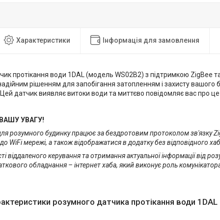
Характеристики
Інформація для замовлення
чик протікання води 1DAL (модель WS02B2) з підтримкою ZigBee т
надійним рішенням для запобігання затопленням і захисту вашого б
Цей датчик виявляє витоки води та миттєво повідомляє вас про це
ВАШУ УВАГУ!
для розумного будинку працює за бездротовим протоколом зв'язку Zi
до WiFi мережі, а також відображатися в додатку без відповідного ха
і віддаленого керування та отримання актуальної інформації від роз
аткового обладнання – інтернет хаба, який виконує роль комунікатора
рактеристики розумного датчика протікання води 1DAL