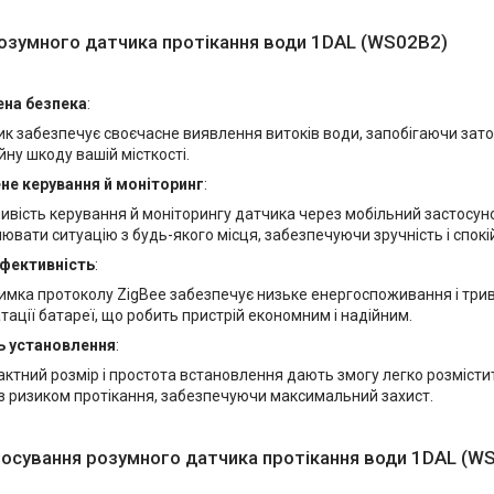
озумного датчика протікання води 1DAL (WS02B2)
на безпека
:
к забезпечує своєчасне виявлення витоків води, запобігаючи зато
йну шкоду вашій місткості.
не керування й моніторинг
:
вість керування й моніторингу датчика через мобільний застосуно
ювати ситуацію з будь-якого місця, забезпечуючи зручність і спокі
фективність
:
имка протоколу ZigBee забезпечує низьке енергоспоживання і три
тації батареї, що робить пристрій економним і надійним.
ь установлення
:
ктний розмір і простота встановлення дають змогу легко розмісти
із ризиком протікання, забезпечуючи максимальний захист.
осування розумного датчика протікання води 1DAL (W