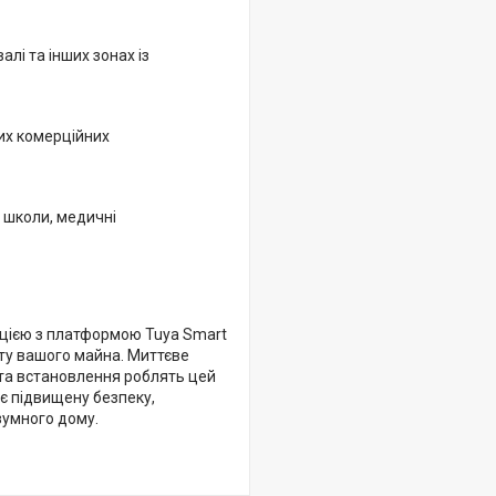
алі та інших зонах із
их комерційних
, школи, медичні
ацією з платформою Tuya Smart
сту вашого майна. Миттєве
ота встановлення роблять цей
є підвищену безпеку,
зумного дому.