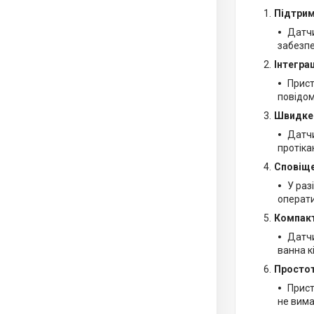
Підтрим
Датчи
забезпе
Інтегра
Прист
повідом
Швидке 
Датчи
протіка
Сповіще
У раз
операти
Компакт
Датчи
ванна к
Простот
Прист
не вим