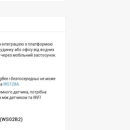
а інтеграцією з платформою
удинку або офісу від водних
 через мобільний застосунок.
gBee і безпосередньо не може
ба
WG128A
.
умного датчика, потрібна
 між датчиком та WiFI
 (WS02B2)