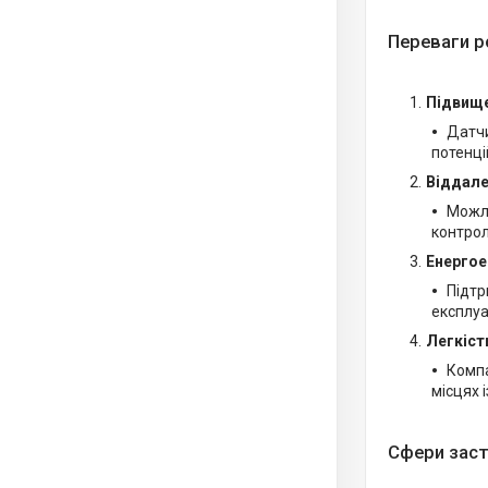
Переваги р
Підвище
Датчи
потенці
Віддале
Можли
контрол
Енергое
Підтр
експлуа
Легкіст
Компа
місцях 
Сфери заст