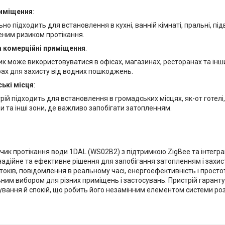
иміщення
:
ьно підходить для встановлення в кухні, ванній кімнаті, пральні, підв
ним ризиком протікання.
а комерційні приміщення
:
к може використовуватися в офісах, магазинах, ресторанах та інш
ах для захисту від водних пошкоджень.
ькі місця
:
рій підходить для встановлення в громадських місцях, як-от готелі
и та інші зони, де важливо запобігати затопленням.
чик протікання води 1DAL (WS02B2) з підтримкою ZigBee та інтегр
надійне та ефективне рішення для запобігання затопленням і захи
оків, повідомлення в реальному часі, енергоефективність і прост
ним вибором для різних приміщень і застосувань. Пристрій гаранту
ування й спокій, що робить його незамінним елементом системи ро