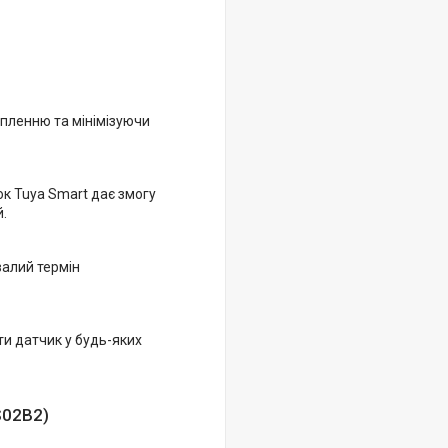
пленню та мінімізуючи
к Tuya Smart дає змогу
й.
валий термін
ти датчик у будь-яких
S02B2)