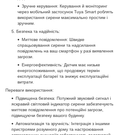
Зручне керування: Керування й моніторинг
через мобільний застосунок Tuya Smart роблять
використання сирени максимально простим і
зручним.
Безпека та надійність:
Миттєве повідомлення: Швидке
спрацьовування сирени та надсилання
повідомлень на ваш смартфон у разі виявлення
загрози.
Енергоефективність: Датчик має низьке
енергоспоживання, що продовжує термін
експлуатації батареї та знижує експлуатаційні
витрати.
Переваги використання:
Підвищена безпека: Потужний звуковий сигнал і
яскравий світловий індикатор сирени забезпечують
миттєве повідомлення про потенційні загрози,
підвищуючи безпеку вашого будинку.
Автоматизація та зручність: Інтеграція з іншими
пристроями розумного дому та настроювання
автоматичних сценаріїв забезпечують додатковий