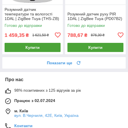
Розумний датчик
температури та вологості
Розумний датчик руху PIR
1DAL | ZigBee Tuya (THS-ZB)
1DAL | ZigBee Tuya (PD07B2)
Готово до відправки
Готово до відправки
1 459,35
788,67
₴
₴
1 621,50 ₴
876,30 ₴
Купити
Купити
Показати ще
Про нас
98% позитивних з 125 відгуків за рік
Працює з 02.07.2024
м. Київ
вул. В.Черчиля, 42Е, Київ, Україна
Контакти