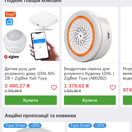
Подібні товари компанії
Датчик руху для
Бездротова сирена для
Розу
розумного дому 1DAL MS-
розумного будинку 1DAL |
вияв
ZB + ZigBee Хаб Tuya
ZigBee Tuya (AB02B2)
води
WG128A
ZigB
2 480,27
1 378,62
₴
₴
974
2 755,86 ₴
1 531,80 ₴
Купити
Купити
Акційні пропозиції та новинки
Tuya Smart
–10%
Tuya Smart
–10%