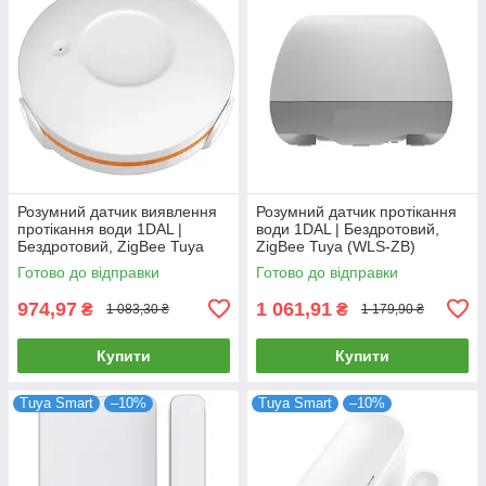
Розумний датчик виявлення
Розумний датчик протікання
протікання води 1DAL |
води 1DAL | Бездротовий,
Бездротовий, ZigBee Tuya
ZigBee Tuya (WLS-ZB)
(WS02B2)
Готово до відправки
Готово до відправки
974,97
1 061,91
₴
₴
1 083,30 ₴
1 179,90 ₴
Купити
Купити
Tuya Smart
–10%
Tuya Smart
–10%