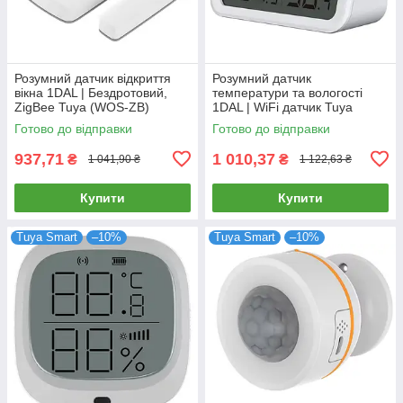
Розумний датчик відкриття
Розумний датчик
вікна 1DAL | Бездротовий,
температури та вологості
ZigBee Tuya (WOS-ZB)
1DAL | WiFi датчик Tuya
(TH02W)
Готово до відправки
Готово до відправки
937,71
1 010,37
₴
₴
1 041,90 ₴
1 122,63 ₴
Купити
Купити
Tuya Smart
–10%
Tuya Smart
–10%