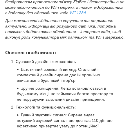
бездротовим протоколом зв'язку ZigBee і безпосередньо не
може підключитися до WiFi мережі, а також відображатися
в додатку без відповідного хаба
WG128A
.
Для можливості віддаленого керування та отримання
актуальної інформації від розумного датчика, потрібна
наявність додаткового обладнання – інтернет хаба, який
виконує роль комунікатора між датчиком та WiFI мережею.
Основні особливості:
Сучасний дизайн і компактність:
Естетичний зовнішній вигляд: Стильний і
компактний дизайн сирени дає їй органічно
вписатися в будь-який інтер'єр.
Зручне розміщення: Легко встановлюється в
будь-якому місці, не займаючи багато простору та
не порушуючи загальний дизайн приміщення.
Технології та функціональність:
Гучний звуковий сигнал: Сирена видає
потужний звуковий сигнал, що досягає 110 дБ, що
ефективно привертає увагу до потенційної