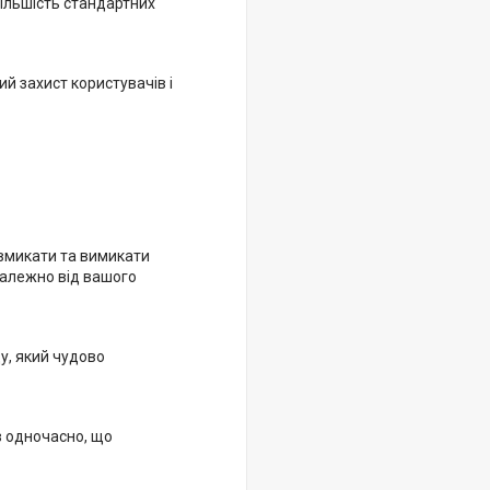
більшість стандартних
й захист користувачів і
вмикати та вимикати
залежно від вашого
у, який чудово
в одночасно, що