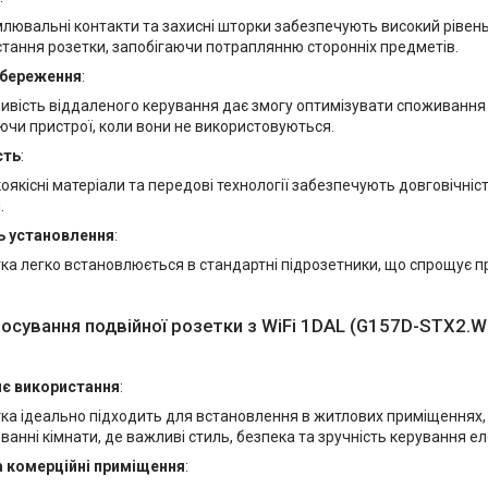
лювальні контакти та захисні шторки забезпечують високий рівень
тання розетки, запобігаючи потраплянню сторонніх предметів.
збереження
:
вість віддаленого керування дає змогу оптимізувати споживання 
чи пристрої, коли вони не використовуються.
сть
:
оякісні матеріали та передові технології забезпечують довговічніст
.
ь установлення
:
ка легко встановлюється в стандартні підрозетники, що спрощує пр
осування подвійної розетки з WiFi 1DAL (G157D-STX2.W
є використання
:
ка ідеально підходить для встановлення в житлових приміщеннях, як
а ванні кімнати, де важливі стиль, безпека та зручність керування 
а комерційні приміщення
: