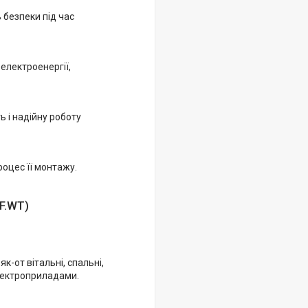
 безпеки під час
електроенергії,
ь і надійну роботу
оцес її монтажу.
F.WT)
-от вітальні, спальні,
електроприладами.