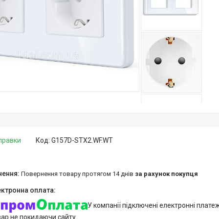
дправки
Код:
G157D-STX2.WF.WT
повернення товару протягом 14 днів
за рахунок покупця
У компанії підключені електронні плате
вар не покидаючи сайту.