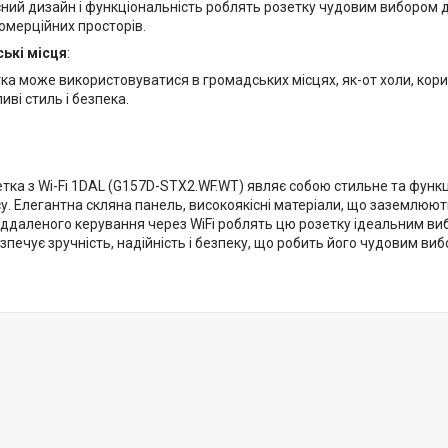
ний дизайн і функціональність роблять розетку чудовим вибором д
 комерційних просторів.
ькі місця
:
ка може використовуватися в громадських місцях, як-от холи, кори
иві стиль і безпека.
етка з Wi-Fi 1DAL (G157D-STX2.WF.WT) являє собою стильне та фун
у. Елегантна скляна панель, високоякісні матеріали, що заземлюют
ддаленого керування через WiFi роблять цю розетку ідеальним вибо
зпечує зручність, надійність і безпеку, що робить його чудовим ви