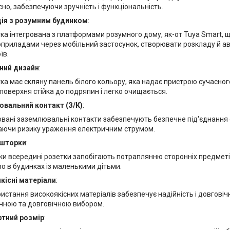
но, забезпечуючи зручність і функціональність.
ція з розумним будинком
:
ка інтегрована з платформами розумного дому, як-от Tuya Smart, 
приладами через мобільний застосунок, створювати розкладу й а
їв.
ний дизайн
:
ка має скляну панель білого кольору, яка надає пристрою сучасног
поверхня стійка до подряпин і легко очищається.
вальний контакт (З/К)
:
вані заземлювальні контакти забезпечують безпечне під'єднання 
аючи ризику ураження електричним струмом.
 шторки
:
и всередині розетки запобігають потраплянню сторонніх предметі
о в будинках із маленькими дітьми.
кісні матеріали
:
истання високоякісних матеріалів забезпечує надійність і довговіч
ечною та довговічною вибором.
тний розмір
: