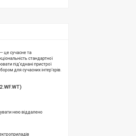
 — це сучасне та
кціональність стандартної
ювати під'єднані пристрої
бором для сучасних інтер'єрів.
X2.WF.WT)
рувати нею віддалено
лектроприладів