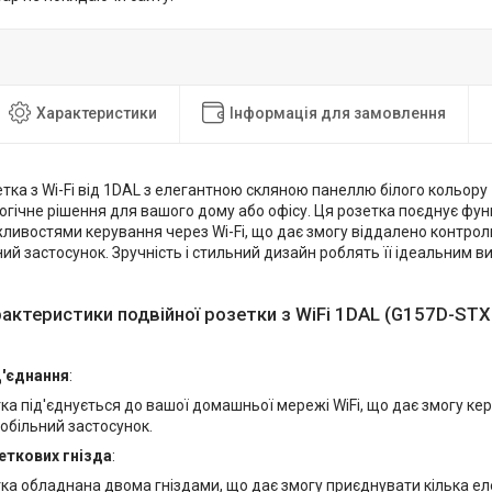
Характеристики
Інформація для замовлення
тка з Wi-Fi від 1DAL з елегантною скляною панеллю білого кольору
гічне рішення для вашого дому або офісу. Ця розетка поєднує фун
ливостями керування через Wi-Fi, що дає змогу віддалено контрол
ий застосунок. Зручність і стильний дизайн роблять її ідеальним ви
рактеристики подвійної розетки з WiFi 1DAL (G157D-ST
д'єднання
:
ка під'єднується до вашої домашньої мережі WiFi, що дає змогу ке
обільний застосунок.
еткових гнізда
:
ка обладнана двома гніздами, що дає змогу приєднувати кілька е