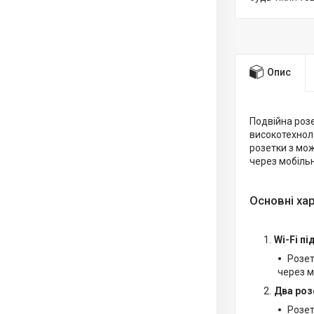
Опис
Подвійна розе
високотехноло
розетки з мож
через мобільн
Основні ха
Wi-Fi пі
Розет
через м
Два роз
Розет