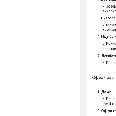
Зазем
викорис
Енерго
Можли
вимикаю
Надійні
Висок
розетки
Легкіст
Розет
Сфери заст
Домашн
Розет
кухні т
Офіси т