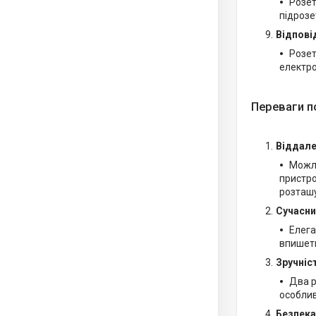
Розет
підрозе
Відпові
Розет
електро
Переваги п
Віддале
Можли
пристро
розташ
Сучасни
Елега
впишеть
Зручніс
Два р
особлив
Безпека