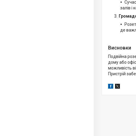
Сучас
залів і
Громадс
Розет
де важл
Висновки
Подвійна роз
дому або офіс
можливість ві
Пристрій забе