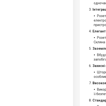
одночас
Інтегра
Розет
електро
пристро
Елегант
Розет
Скляна 
Заземлю
Вбудо
запобіг
Захисні
Шторк
особлив
Високоя
Викор
її безп
Стандар