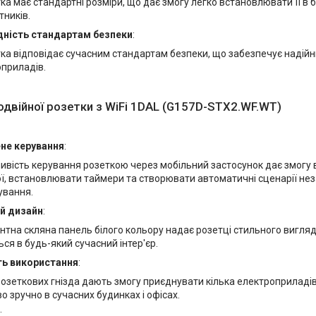
ка має стандартні розміри, що дає змогу легко встановлювати її в 
тників.
дність стандартам безпеки
:
ка відповідає сучасним стандартам безпеки, що забезпечує надійни
приладів.
одвійної розетки з WiFi 1DAL (G157D-STX2.WF.WT)
не керування
:
вість керування розеткою через мобільний застосунок дає змогу 
ї, встановлювати таймери та створювати автоматичні сценарії не
ування.
й дизайн
:
нтна скляна панель білого кольору надає розетці стильного вигляд
ся в будь-який сучасний інтер'єр.
ть використання
:
озеткових гнізда дають змогу приєднувати кілька електроприладі
о зручно в сучасних будинках і офісах.
: