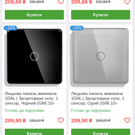
208,66
208,66
₴
₴
231,84 ₴
231,84 ₴
Купити
Купити
–10%
–10%
Лицьова панель вимикача
Лицьова панель вимикача
1DAL | Загартоване скло, 1
1DAL | Загартоване скло, 1
сенсор, Чорний (G86.1G-
сенсор, Сірий (G86.1G-
2.5D.BL)
2.5D.GR)
Готово до відправки
Готово до відправки
209,90
209,90
₴
₴
233,22 ₴
233,22 ₴
Купити
Купити