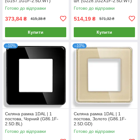
(G157.1G1F-2.5D.WT)
шт. (G228.1G2X1F-2.5D.WT)
Готово до відправки
Готово до відправки
373,84
514,19
₴
₴
415,38 ₴
571,32 ₴
Купити
Купити
–10%
–10%
Скляна рамка 1DAL | 1
Скляна рамка 1DAL | 1
постова, Чорний (G86.1F-
постова, Золото (G86.1F-
2.5D.BL)
2.5D.GD)
Готово до відправки
Готово до відправки