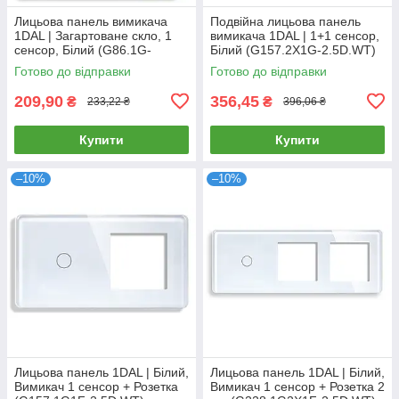
Лицьова панель вимикача
Подвійна лицьова панель
1DAL | Загартоване скло, 1
вимикача 1DAL | 1+1 сенсор,
сенсор, Білий (G86.1G-
Білий (G157.2X1G-2.5D.WT)
2.5D.WT)
Готово до відправки
Готово до відправки
209,90
356,45
₴
₴
233,22 ₴
396,06 ₴
Купити
Купити
–10%
–10%
Лицьова панель 1DAL | Білий,
Лицьова панель 1DAL | Білий,
Вимикач 1 сенсор + Розетка
Вимикач 1 сенсор + Розетка 2