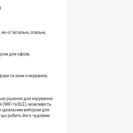
)
к-от вітальні, спальні,
ром для офісів,
ори та зони очікування,
ьне рішення для керування
 (WiFi та BLE), можливість
го ідеальним вибором для
ь, що робить його чудовим