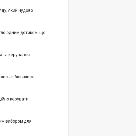
яду, який чудово
тло одним дотиком, що
ня та керування
ість із більшістю
ційно керувати
ним вибором для