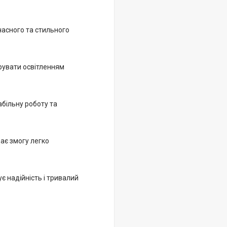
часного та стильного
рувати освітленням
більну роботу та
ає змогу легко
є надійність і тривалий