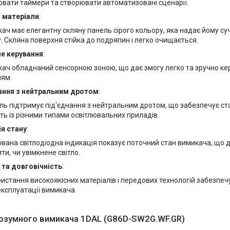
вати таймери та створювати автоматизовані сценарії.
і матеріали
:
ач має елегантну скляну панель сірого кольору, яка надає йому су
. Скляна поверхня стійка до подряпин і легко очищається.
е керування
:
ач обладнаний сенсорною зоною, що дає змогу легко та зручно ке
ням.
ання з нейтральним дротом
:
ь підтримує під'єднання з нейтральним дротом, що забезпечує ста
сть із різними типами освітлювальних приладів.
ія стану
:
вана світлодіодна індикація показує поточний стан вимикача, що д
ти, чи увімкнене світло.
 та довговічність
:
истання високоякісних матеріалів і передових технологій забезпечу
експлуатації вимикача.
озумного вимикача 1DAL (G86D-SW2G.WF.GR)