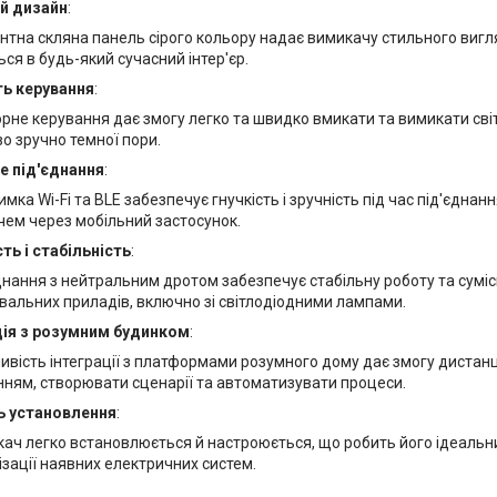
й дизайн
:
нтна скляна панель сірого кольору надає вимикачу стильного вигл
ся в будь-який сучасний інтер'єр.
ть керування
:
рне керування дає змогу легко та швидко вмикати та вимикати сві
о зручно темної пори.
е під'єднання
:
имка Wi-Fi та BLE забезпечує гнучкість і зручність під час під'єднан
ем через мобільний застосунок.
ть і стабільність
:
днання з нейтральним дротом забезпечує стабільну роботу та сумісн
вальних приладів, включно зі світлодіодними лампами.
ція з розумним будинком
:
вість інтеграції з платформами розумного дому дає змогу дистан
нням, створювати сценарії та автоматизувати процеси.
ь установлення
:
ач легко встановлюється й настроюється, що робить його ідеаль
зації наявних електричних систем.