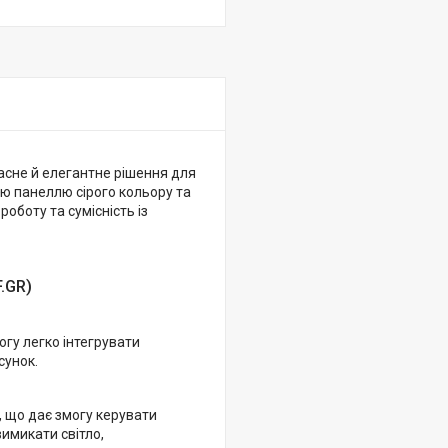
часне й елегантне рішення для
ю панеллю сірого кольору та
оботу та сумісність із
.GR)
огу легко інтегрувати
сунок.
, що дає змогу керувати
имикати світло,