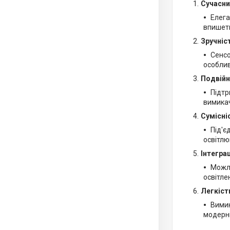
Сучасни
Елега
впишеть
Зручніс
Сенсо
особлив
Подвійн
Підтр
вимикач
Сумісніс
Під'є
освітлю
Інтегра
Можли
освітле
Легкіст
Вимик
модерні