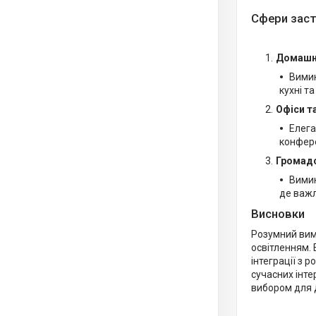
Сфери заст
Домашн
Вимик
кухні та
Офіси т
Елега
конфере
Громадс
Вимик
де важл
Висновки
Розумний вим
освітленням. 
інтеграції з 
сучасних інте
вибором для д