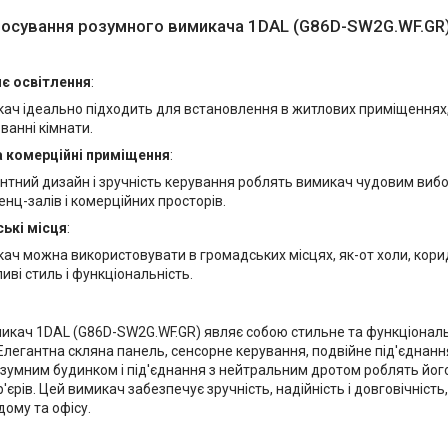
осування розумного вимикача 1DAL (G86D-SW2G.WF.GR
є освітлення
:
ач ідеально підходить для встановлення в житлових приміщеннях, я
 ванні кімнати.
а комерційні приміщення
:
нтний дизайн і зручність керування роблять вимикач чудовим вибо
нц-залів і комерційних просторів.
ькі місця
:
ач можна використовувати в громадських місцях, як-от холи, корид
иві стиль і функціональність.
икач 1DAL (G86D-SW2G.WF.GR) являє собою стильне та функціонал
Елегантна скляна панель, сенсорне керування, подвійне під'єднання
розумним будинком і під'єднання з нейтральним дротом роблять йо
р'єрів. Цей вимикач забезпечує зручність, надійність і довговічніст
ому та офісу.