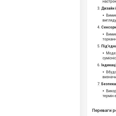
настрою
Дизайн 
Вимик
вигляду
Сенсорн
Вимик
торкан
Під'єдн
Модел
сумісні
Індикац
Вбудо
визначи
Безпека
Викор
термін 
Переваги р