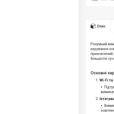
Опис
Розумний вими
керування ос
призначений д
більшістю су
Основні ха
Wi-Fi та
Підтр
вимикач
Інтегра
Вимик
освітле