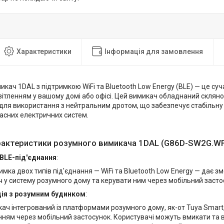
Характеристики
Інформація для замовлення
кач 1DAL з підтримкою WiFi та Bluetooth Low Energy (BLE) — це су
вітленням у вашому домі або офісі. Цей вимикач обладнаний скляно
ля використання з нейтральним дротом, що забезпечує стабільну р
часних електричних систем.
рактеристики розумного вимикача 1DAL (G86D-SW2G.WF
 BLE-під'єднання
:
имка двох типів під'єднання — WiFi та Bluetooth Low Energy — дає зм
 у систему розумного дому та керувати ним через мобільний засто
ція з розумним будинком
:
ач інтегрований із платформами розумного дому, як-от Tuya Smart
нням через мобільний застосунок. Користувачі можуть вмикати та в