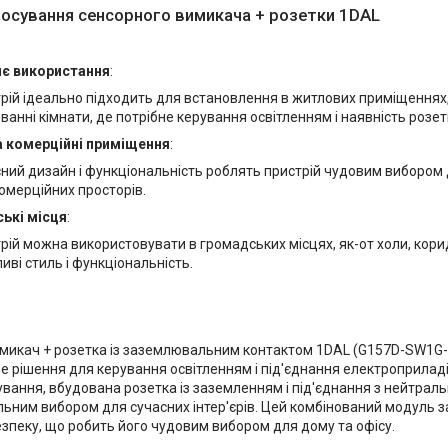
осування сенсорного вимикача + розетки 1DAL
є використання
:
рій ідеально підходить для встановлення в житлових приміщеннях, я
а ванні кімнати, де потрібне керування освітленням і наявність розе
а комерційні приміщення
:
ний дизайн і функціональність роблять пристрій чудовим вибором 
 комерційних просторів.
ькі місця
:
рій можна використовувати в громадських місцях, як-от холи, кори
иві стиль і функціональність.
микач + розетка із заземлювальним контактом 1DAL (G157D-SW1G-S
 рішення для керування освітленням і під'єднання електроприладі
ування, вбудована розетка із заземленням і під'єднання з нейтра
льним вибором для сучасних інтер'єрів. Цей комбінований модуль з
безпеку, що робить його чудовим вибором для дому та офісу.