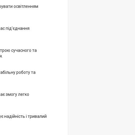
рувати освітленням
ас під'єднання
строю сучасного та
я.
абільну роботу та
ає змогу легко
є надійність і тривалий