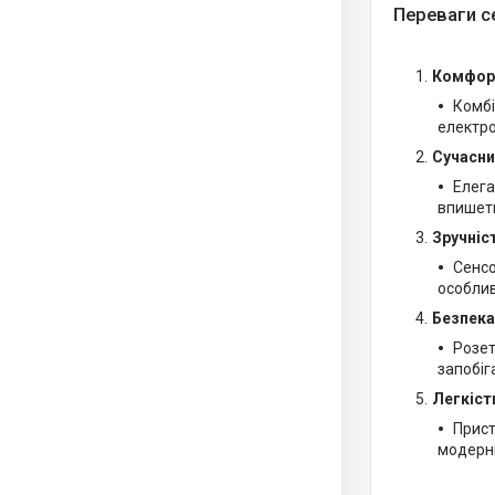
Переваги с
Комфорт
Комбі
електро
Сучасни
Елега
впишеть
Зручніс
Сенсо
особлив
Безпека
Розет
запобіг
Легкіст
Прист
модерні