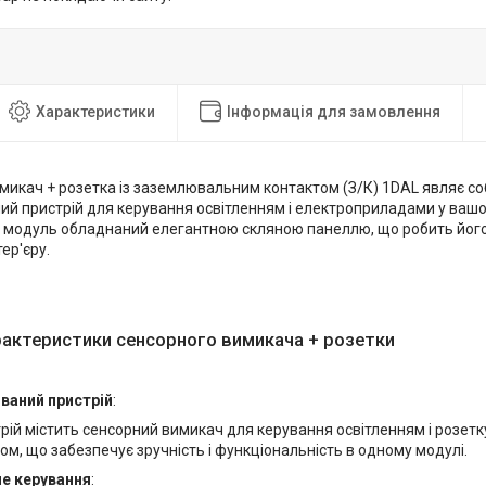
Характеристики
Інформація для замовлення
микач + розетка із заземлювальним контактом (З/К) 1DAL являє со
ий пристрій для керування освітленням і електроприладами у вашом
 модуль обладнаний елегантною скляною панеллю, що робить йог
ер'єру.
рактеристики сенсорного вимикача + розетки
ваний пристрій
:
рій містить сенсорний вимикач для керування освітленням і розет
ом, що забезпечує зручність і функціональність в одному модулі.
е керування
: