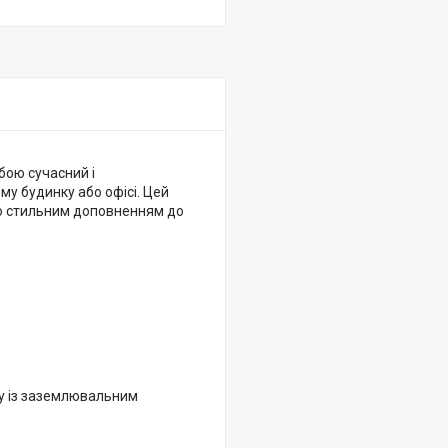
бою сучасний і
у будинку або офісі. Цей
о стильним доповненням до
ку із заземлювальним