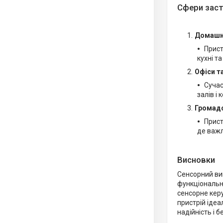
Сфери заст
Домашн
Прист
кухні т
Офіси т
Сучас
залів і
Громадс
Прист
де важл
Висновки
Сенсорний ви
функціональне
сенсорне кер
пристрій ідеа
надійність і 