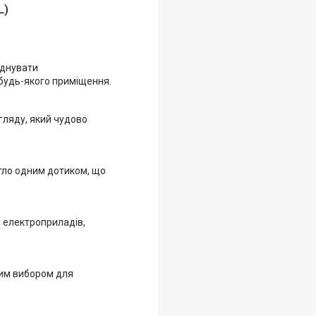
L)
єднувати
будь-якого приміщення.
гляду, який чудово
тло одним дотиком, що
 електроприладів,
ним вибором для