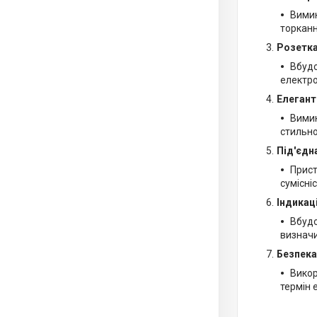
Вимик
торкан
Розетка
Вбудо
електро
Елегант
Вимик
стильно
Під'єдн
Прист
сумісні
Індикац
Вбудо
визначи
Безпека
Викор
термін 