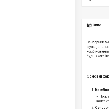
Опис
Сенсорний ви
функціональн
комбінований
будь-якого інт
Основні ха
Комбіно
Прист
контакт
Сенсорн