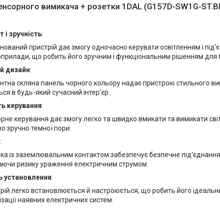
енсорного вимикача + розетки 1DAL (G157D-SW1G-ST.B
 і зручність
:
нований пристрій дає змогу одночасно керувати освітленням і під'
прилади, що робить його зручним і функціональним рішенням для 
й дизайн
:
нтна скляна панель чорного кольору надає пристрою стильного ви
ся в будь-який сучасний інтер'єр.
ть керування
:
рне керування дає змогу легко та швидко вмикати та вимикати сві
о зручно темної пори.
:
ка із заземлювальним контактом забезпечує безпечне під'єднання
аючи ризику ураження електричним струмом.
ь установлення
:
рій легко встановлюється й настроюється, що робить його ідеаль
зації наявних електричних систем.