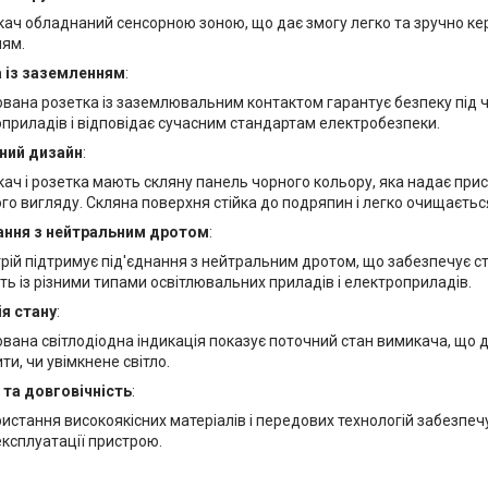
ач обладнаний сенсорною зоною, що дає змогу легко та зручно ке
ням.
 із заземленням
:
вана розетка із заземлювальним контактом гарантує безпеку під ч
приладів і відповідає сучасним стандартам електробезпеки.
ний дизайн
:
ач і розетка мають скляну панель чорного кольору, яка надає при
го вигляду. Скляна поверхня стійка до подряпин і легко очищаєтьс
ання з нейтральним дротом
:
рій підтримує під'єднання з нейтральним дротом, що забезпечує ст
сть із різними типами освітлювальних приладів і електроприладів.
ія стану
:
вана світлодіодна індикація показує поточний стан вимикача, що д
ти, чи увімкнене світло.
 та довговічність
:
истання високоякісних матеріалів і передових технологій забезпечу
експлуатації пристрою.