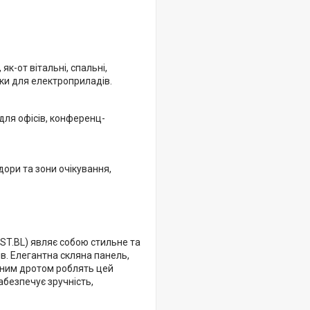
к-от вітальні, спальні,
тки для електроприладів.
для офісів, конференц-
дори та зони очікування,
T.BL) являє собою стильне та
в. Елегантна скляна панель,
льним дротом роблять цей
абезпечує зручність,