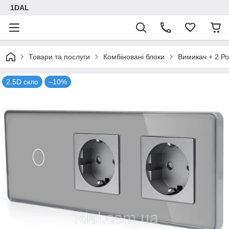
1DAL
Товари та послуги
Комбіновані блоки
Вимикач + 2 Ро
2.5D скло
–10%