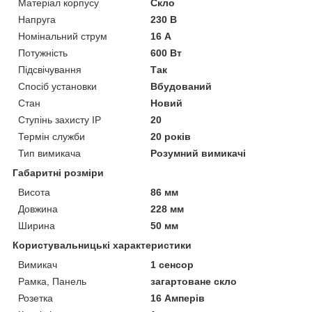
Матеріал корпусу
Скло
Напруга
230 В
Номінальний струм
16 А
Потужність
600 Вт
Підсвічування
Так
Спосіб установки
Вбудований
Стан
Новий
Ступінь захисту IP
20
Термін служби
20 років
Тип вимикача
Розумний вимикачі
Габаритні розміри
Висота
86 мм
Довжина
228 мм
Ширина
50 мм
Користувальницькі характеристики
Вимикач
1 сенсор
Рамка, Панель
загартоване скло
Розетка
16 Амперів