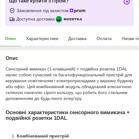
Що таке купити з Пром?
Замовлення під захистом
Доступна доставка
Опис
Характеристики
Доставка
Оплата
Умови п
Опис
Сенсорний вимикач (1-клавішний) + подвійна розетка 1DAL
являє собою сучасний та багатофункціональний пристрій для
керування освітленням і електроприладами у вашому будинку
або офісі. Цей комбінований модуль обладнаний елегантною
скляною панеллю сірого кольору, що робить його стильним
доповненням до будь-якого інтер'єру.
Основні характеристики сенсорного вимикача +
подвійної розетки 1DAL
Комбінований пристрій
: