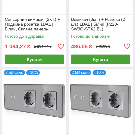
Сенсорний вимикач (2кл.) +
Вимикач (3кл.) + Розетка (2
Подвійна розетка 1DAL |
шт.) 1DAL | Білий (P228-
Білий, Скляна панель
SW3G-STX2.BL)
(G228D-SW2G-STX2.WT)
Готово до відправки
Готово до відправки
1 084,27
486,05
₴
₴
1 204,74 ₴
540,06 ₴
Купити
Купити
2.5D скло
–10%
2.5D скло
–10%