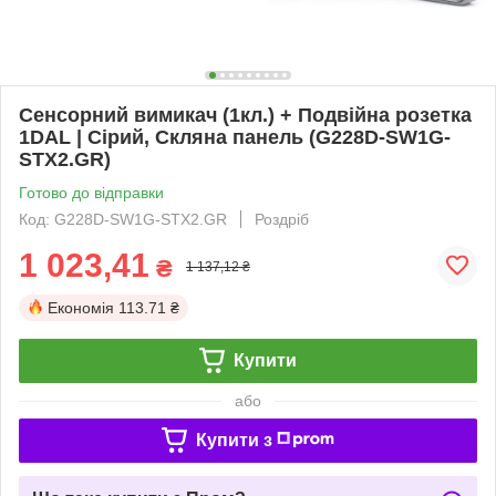
Сенсорний вимикач (1кл.) + Подвійна розетка
1DAL | Сірий, Скляна панель (G228D-SW1G-
STX2.GR)
Готово до відправки
Код: G228D-SW1G-STX2.GR
Роздріб
1 023,41
₴
1 137,12 ₴
Економія
113.71 ₴
Купити
або
Купити з