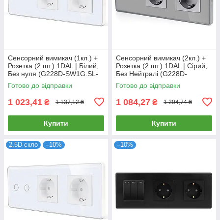
Сенсорний вимикач (1кл.) +
Сенсорний вимикач (2кл.) +
Розетка (2 шт.) 1DAL | Білий,
Розетка (2 шт.) 1DAL | Сірий,
Без нуля (G228D-SW1G.SL-
Без Нейтралі (G228D-
STX2.WT)
SW2G.SL-STX2.GR)
Готово до відправки
Готово до відправки
1 023,41
1 084,27
₴
₴
1 137,12 ₴
1 204,74 ₴
Купити
Купити
2.5D скло
–10%
–10%