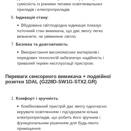
сумісність із різними типами освітлювальних
приладів і електроприладів.
Індикація стану
:
Вбудована світлодіодна індикація показує
поточний стан вимикача, що дає змогу легко
визначити, чи увімкнене світло.
Безпека та довговічність
:
Використання високоякісних матеріалів і
передових технологій забезпечує надійність і
тривалий термін експлуатації пристрою.
Переваги сенсорного вимикача + подвійної
розетки 1DAL (G228D-SW1G-STX2.GR)
Комфорт і зручність
:
Комбінований пристрій дає змогу одночасно
керувати освітленням і під'єднувати кілька
електроприладів, що робить його зручним і
функціональним рішенням для будь-якого
приміщення.