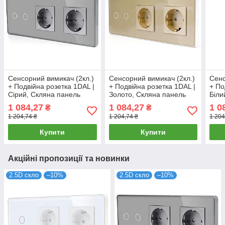
Сенсорний вимикач (2кл.)
Сенсорний вимикач (2кл.)
Сенс
+ Подвійна розетка 1DAL |
+ Подвійна розетка 1DAL |
+ По
Сірий, Скляна панель
Золото, Скляна панель
Біли
(G228D-SW2G-STX2.GR)
(G228D-SW2G-STX2.GD)
(G2
1 084,27
1 084,27
1 0
₴
₴
1 204,74 ₴
1 204,74 ₴
1 204
Купити
Купити
Акційні пропозиції та новинки
2.5D скло
–10%
2.5D скло
–10%