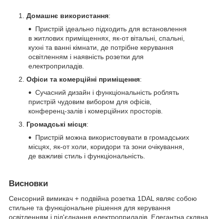
Домашнє використання
:
Пристрій ідеально підходить для встановлення
в житлових приміщеннях, як-от вітальні, спальні,
кухні та ванні кімнати, де потрібне керування
освітленням і наявність розетки для
електроприладів.
Офіси та комерційні приміщення
:
Сучасний дизайн і функціональність роблять
пристрій чудовим вибором для офісів,
конференц-залів і комерційних просторів.
Громадські місця
:
Пристрій можна використовувати в громадських
місцях, як-от холи, коридори та зони очікування,
де важливі стиль і функціональність.
Висновки
Сенсорний вимикач + подвійна розетка 1DAL являє собою
стильне та функціональне рішення для керування
освітленням і під'єднання електроприладів. Елегантна скляна