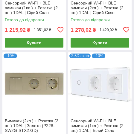
Сенсорний Wi-Fi + BLE
Сенсорний Wi-Fi + BLE
вимикач (1кл.) + Розетка (2
вимикач (2кл.) + Розетка (2
шт.) 1DAL | Сірий Скло
шт.) 1DAL | Сірий Скло
(G228D-SW1G.WF-STX2.GR)
(G228D-SW2G.WF-STX2.GR)
Готово до відправки
Готово до відправки
1 215,92
1 278,02
₴
₴
1 351,02 ₴
1 420,02 ₴
Купити
Купити
–10%
2.5D скло
–10%
Вимикач (2кл.) + Розетка (2
Сенсорний Wi-Fi + BLE
шт.) 1DAL | Золото (P228-
вимикач (1кл.) + Розетка (2
SW2G-STX2.GD)
шт.) 1DAL | Білий Скло