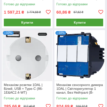
Готово до відправки
Готово до відправки
1 597,21
60,86
₴
₴
1 774,68 ₴
67,62 ₴
Купити
Купити
–10%
–10%
Механізм розетки 1DAL |
Механізм сенсорного димера
Білий, USB + Type-C (86-
1DAL | Світлорегулятор 1
1E&AC2.4-WT)
канал, Без Нейтралі (B-
D101L)
Готово до відправки
Готово до відправки
285,66
824,69
₴
₴
317,40 ₴
916,32 ₴