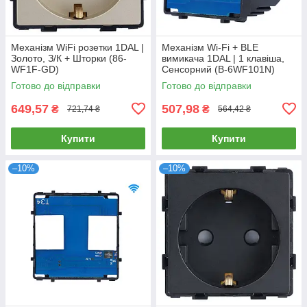
Механізм WiFi розетки 1DAL |
Механізм Wi-Fi + BLE
Золото, З/К + Шторки (86-
вимикача 1DAL | 1 клавіша,
WF1F-GD)
Сенсорний (B-6WF101N)
Готово до відправки
Готово до відправки
649,57
507,98
₴
₴
721,74 ₴
564,42 ₴
Купити
Купити
–10%
–10%