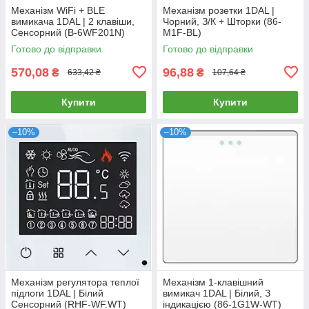
Механізм WiFi + BLE
Механізм розетки 1DAL |
вимикача 1DAL | 2 клавіши,
Чорний, З/К + Шторки (86-
Сенсорний (B-6WF201N)
M1F-BL)
Готово до відправки
Готово до відправки
570,08
96,88
₴
₴
633,42 ₴
107,64 ₴
Купити
Купити
–10%
–10%
Механізм регулятора теплої
Механізм 1-клавішний
підлоги 1DAL | Білий
вимикач 1DAL | Білий, З
Сенсорний (RHF-WF.WT)
індикацією (86-1G1W-WT)