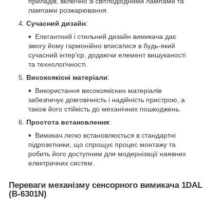
приладів, включно зі світлодіодними лампами та
лампами розжарювання.
Сучасний дизайн
:
Елегантний і стильний дизайн вимикача дає
змогу йому гармонійно вписатися в будь-який
сучасний інтер'єр, додаючи елемент вишуканості
та технологічності.
Високоякісні матеріали
:
Використання високоякісних матеріалів
забезпечує довговічність і надійність пристрою, а
також його стійкість до механічних пошкоджень.
Простота встановлення
:
Вимикач легко встановлюється в стандартні
підрозетники, що спрощує процес монтажу та
робить його доступним для модернізації наявних
електричних систем.
Переваги механізму сенсорного вимикача 1DAL
(B-6301N)