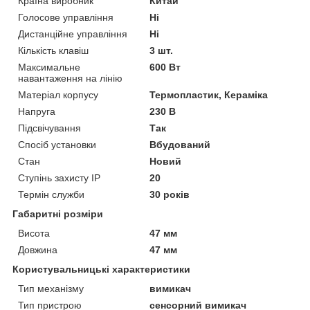
Країна виробник
Китай
Голосове управління
Ні
Дистанційне управління
Ні
Кількість клавіш
3 шт.
Максимальне
600 Вт
навантаження на лінію
Матеріал корпусу
Термопластик, Кераміка
Напруга
230 В
Підсвічування
Так
Спосіб установки
Вбудований
Стан
Новий
Ступінь захисту IP
20
Термін служби
30 років
Габаритні розміри
Висота
47 мм
Довжина
47 мм
Користувальницькі характеристики
Тип механізму
вимикач
Тип пристрою
сенсорний вимикач