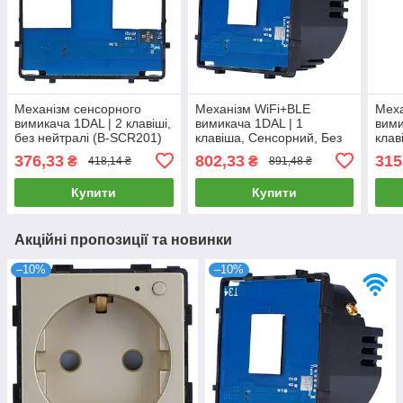
Механізм сенсорного
Механізм WiFi+BLE
Меха
вимикача 1DAL | 2 клавіші,
вимикача 1DAL | 1
вими
без нейтралі (B-SCR201)
клавіша, Сенсорний, Без
клав
Нуля (B-6WF101L)
610
376,33
802,33
315
₴
₴
418,14 ₴
891,48 ₴
Купити
Купити
Акційні пропозиції та новинки
–10%
–10%