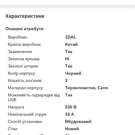
Характеристики
Основні атрибути
Виробник
1DAL
Країна виробник
Китай
Заземлення
Так
Захисна кришка
Ні
Захисні шторки
Так
Колір корпусу
Чорний
Кількість роз'ємів
3
Матеріал корпусу
Термопластик, Скло
Можливість підзарядки від
Так
USB
Напруга
230 В
Номінальний струм
16 А
Спосіб установки
Вбудований
Стан
Новий