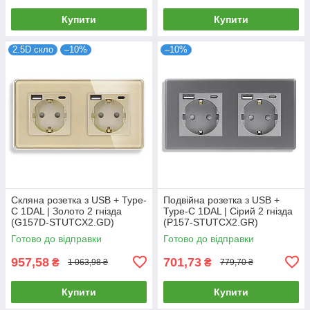
Купити
Купити
2.5D скло
–10%
–10%
Скляна розетка з USB + Type-
Подвійна розетка з USB +
C 1DAL | Золото 2 гнізда
Type-C 1DAL | Сірий 2 гнізда
(G157D-STUTCX2.GD)
(P157-STUTCX2.GR)
Готово до відправки
Готово до відправки
957,58
701,73
₴
₴
1 063,98 ₴
779,70 ₴
Купити
Купити