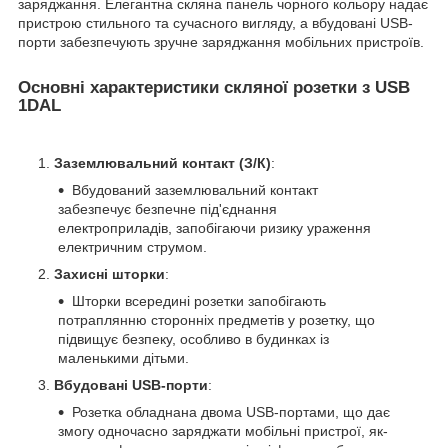
заряджання. Елегантна скляна панель чорного кольору надає
пристрою стильного та сучасного вигляду, а вбудовані USB-
порти забезпечують зручне заряджання мобільних пристроїв.
Основні характеристики скляної розетки з USB
1DAL
Заземлювальний контакт (З/К)
:
Вбудований заземлювальний контакт
забезпечує безпечне під'єднання
електроприладів, запобігаючи ризику ураження
електричним струмом.
Захисні шторки
:
Шторки всередині розетки запобігають
потраплянню сторонніх предметів у розетку, що
підвищує безпеку, особливо в будинках із
маленькими дітьми.
Вбудовані USB-порти
:
Розетка обладнана двома USB-портами, що дає
змогу одночасно заряджати мобільні пристрої, як-