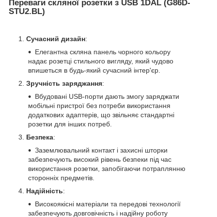
Переваги скляної розетки з USB 1DAL (G86D-
STU2.BL)
Сучасний дизайн
:
Елегантна скляна панель чорного кольору
надає розетці стильного вигляду, який чудово
впишеться в будь-який сучасний інтер'єр.
Зручність заряджання
:
Вбудовані USB-порти дають змогу заряджати
мобільні пристрої без потреби використання
додаткових адаптерів, що звільняє стандартні
розетки для інших потреб.
Безпека
:
Заземлювальний контакт і захисні шторки
забезпечують високий рівень безпеки під час
використання розетки, запобігаючи потраплянню
сторонніх предметів.
Надійність
:
Високоякісні матеріали та передові технології
забезпечують довговічність і надійну роботу