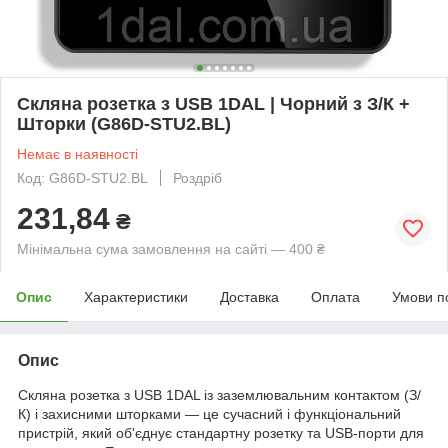
Скляна розетка з USB 1DAL | Чорний з З/К +
Шторки (G86D-STU2.BL)
Немає в наявності
Код: G86D-STU2.BL
Роздріб
231,84
₴
Мінімальна сума замовлення на сайті — 400 ₴
Опис
Характеристики
Доставка
Оплата
Умови п
Опис
Скляна розетка з USB 1DAL із заземлювальним контактом (З/
К) і захисними шторками — це сучасний і функціональний
пристрій, який об'єднує стандартну розетку та USB-порти для