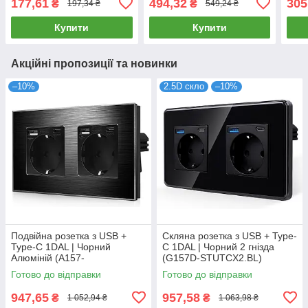
177,61
494,32
305
₴
₴
197,34 ₴
549,24 ₴
Купити
Купити
Акційні пропозиції та новинки
–10%
2.5D скло
–10%
Подвійна розетка з USB +
Скляна розетка з USB + Type-
Type-C 1DAL | Чорний
C 1DAL | Чорний 2 гнізда
Алюміній (A157-
(G157D-STUTCX2.BL)
STUTCX2.BL)
Готово до відправки
Готово до відправки
947,65
957,58
₴
₴
1 052,94 ₴
1 063,98 ₴