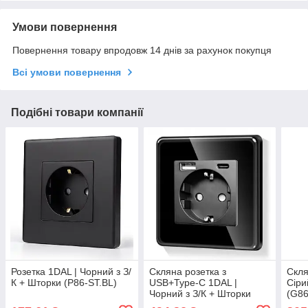
Умови повернення
Повернення товару впродовж 14 днів за рахунок покупця
Всі умови повернення
Подібні товари компанії
Розетка 1DAL | Чорний з З/
Скляна розетка з
Скля
К + Шторки (P86-ST.BL)
USB+Type-C 1DAL |
Сіри
Чорний з З/К + Шторки
(G8
(G86D-STUTC.BL)