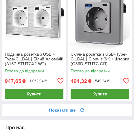
Подвійна розетка з USB +
Скляна розетка з USB+Type-
Type-C 1DAL | Білий Алюміній
C 1DAL | Сірий з З/К + Шторки
(A157-STUTCX2.WT)
(G86D-STUTC.GR)
Готово до відправки
Готово до відправки
947,65
494,32
₴
₴
1 052,94 ₴
549,24 ₴
Купити
Купити
Показати ще
Про нас