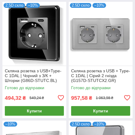
2.5D скло
–10%
2.5D скло
–10%
Скляна розетка з USB+Type-
Скляна розетка з USB + Type-
C 1DAL | Чорний з З/К +
C 1DAL | Сірий 2 гнізда
Шторки (G86D-STUTC.BL)
(G157D-STUTCX2.GR)
Готово до відправки
Готово до відправки
494,32
957,58
₴
₴
549,24 ₴
1 063,98 ₴
Купити
Купити
–10%
2.5D скло
–10%