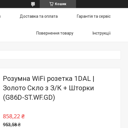
Кошик
и
Доставка та оплата
Гарантія та сервіс
Повернення товару
Інструкції
Розумна WiFi розетка 1DAL |
Золото Cкло з З/К + Шторки
(G86D-ST.WF.GD)
858,22 ₴
953,58 ₴