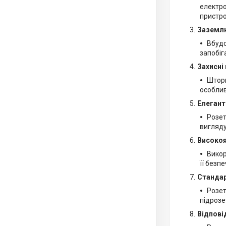
електро
пристро
Заземлю
Вбудо
запобіг
Захисні
Шторк
особлив
Елегант
Розет
вигляду
Високоя
Викор
її безп
Стандар
Розет
підрозе
Відпові