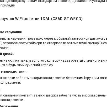
ка відповідає сучасним стандартам безпеки, що забезпечує надійни
приладів.
озумної WiFi розетки 1DAL (G86D-ST.WF.GD)
не керування
:
вість керування розеткою через мобільний застосунок дає змогу 
ї, встановлювати таймери та створювати автоматичні сценарії не
ування.
й дизайн
:
нтна скляна панель золотого кольору надає розетці стильного виг
ся в будь-який сучасний інтер'єр.
ть використання
:
ні шторки роблять використання розетки безпечним і зручним, за
іх предметів.
:
лювальний контакт і захисні шторки забезпечують високий рівень 
тання розетки.
збереження
: