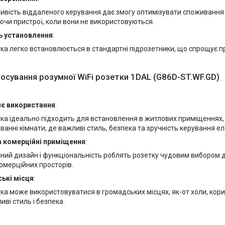
вість віддаленого керування дає змогу оптимізувати споживання 
чи пристрої, коли вони не використовуються.
ь установлення
:
ка легко встановлюється в стандартні підрозетники, що спрощує пр
осування розумної WiFi розетки 1DAL (G86D-ST.WF.GD)
є використання
:
ка ідеально підходить для встановлення в житлових приміщеннях, як
а ванні кімнати, де важливі стиль, безпека та зручність керування 
а комерційні приміщення
:
ний дизайн і функціональність роблять розетку чудовим вибором д
 комерційних просторів.
ькі місця
:
ка може використовуватися в громадських місцях, як-от холи, кори
иві стиль і безпека.