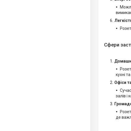
Можли
вимикаю
Легкіст
Розет
Сфери заст
Домашн
Розет
кухні т
Офіси т
Сучас
залів і
Громадс
Розет
де важл