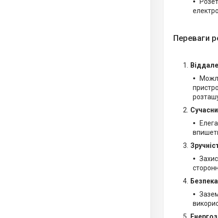
Розет
електро
Переваги р
Віддале
Можли
пристро
розташ
Сучасни
Елега
впишеть
Зручніс
Захис
сторонн
Безпека
Зазем
викорис
Енерго