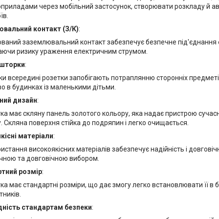
приладами через мобільний застосунок, створювати розкладу й а
їв.
вальний контакт (З/К)
:
ваний заземлювальний контакт забезпечує безпечне під'єднання 
аючи ризику ураження електричним струмом.
 шторки
:
и всередині розетки запобігають потраплянню сторонніх предметі
о в будинках із маленькими дітьми.
ний дизайн
:
ка має скляну панель золотого кольору, яка надає пристрою сучас
. Скляна поверхня стійка до подряпин і легко очищається.
кісні матеріали
:
истання високоякісних матеріалів забезпечує надійність і довговіч
ечною та довговічною вибором.
тний розмір
:
ка має стандартні розміри, що дає змогу легко встановлювати її в 
тників.
дність стандартам безпеки
: