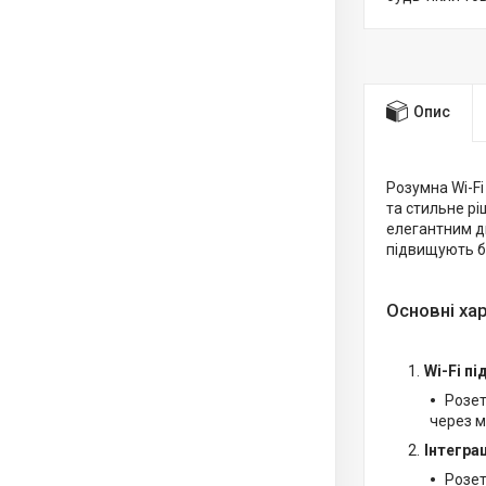
Опис
Розумна Wi-F
та стильне рі
елегантним д
підвищують б
Основні ха
Wi-Fi пі
Розет
через м
Інтегра
Розет