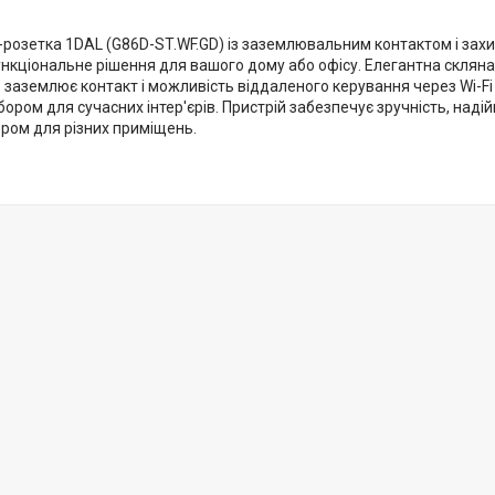
i-розетка 1DAL (G86D-ST.WF.GD) із заземлювальним контактом і за
нкціональне рішення для вашого дому або офісу. Елегантна скляна 
 заземлює контакт і можливість віддаленого керування через Wi-F
ором для сучасних інтер'єрів. Пристрій забезпечує зручність, надійн
ром для різних приміщень.