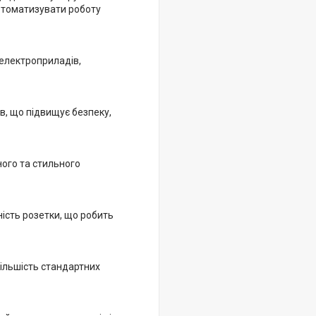
втоматизувати роботу
електроприладів,
в, що підвищує безпеку,
ного та стильного
ність розетки, що робить
більшість стандартних