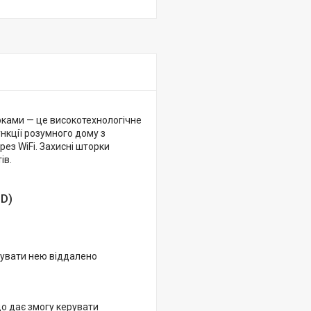
рками — це високотехнологічне
нкції розумного дому з
з WiFi. Захисні шторки
ів.
GD)
рувати нею віддалено
що дає змогу керувати