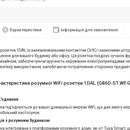
Характеристики
Інформація для замовлення
i розетка 1DAL із заземлювальним контактом (З/К) і захисними што
шення для вашого будинку або офісу. Ця розетка поєднує сучасні фу
изайном, забезпечуючи зручність керування електроприладами чере
езпеку використання, запобігаючи потраплянню сторонніх предмет
рактеристики розумної WiFi розетки 1DAL (G86D-ST.WF.
д'єднання
:
ка під'єднується до вашої домашньої мережі WiFi, що дає змогу ке
обільний застосунок.
ція з розумним будинком
:
ка інтегрована з платформами розумного дому, як-от Tuya Smart, 