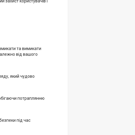
й захист користувачів і
вмикати та вимикати
залежно від вашого
ляду, який чудово
побігаючи потраплянню
безпеки під час