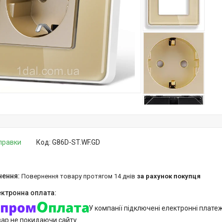
дправки
Код:
G86D-ST.WF.GD
повернення товару протягом 14 днів
за рахунок покупця
У компанії підключені електронні плате
вар не покидаючи сайту.