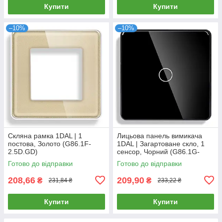
Купити
Купити
–10%
–10%
Скляна рамка 1DAL | 1
Лицьова панель вимикача
постова, Золото (G86.1F-
1DAL | Загартоване скло, 1
2.5D.GD)
сенсор, Чорний (G86.1G-
2.5D.BL)
Готово до відправки
Готово до відправки
208,66
209,90
₴
₴
231,84 ₴
233,22 ₴
Купити
Купити