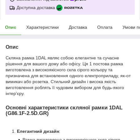
Доступна доставка
Опис
Характеристики
Доставка
Оплата
Умови п
Опис
Скляна рамка 1DAL являє собою елегантне та сучасне
рішення для вашого дому або офісу. Ця 1 постова рамка
виготовлена з високоякісного скла сірого кольору та
призначена для встановлення одного електроприладу, як-от
вимикач або розетка. Стильний дизайн і висока якість
виготовлення роблять її чудовим вибором для будь-якого
інтер'єру.
Основні характеристики скляної рамки 1DAL
(G86.1F-2.5D.GR)
Елегантний дизайн
:
Рамка виготовлена з високоякісного скла сірого