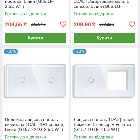
постова, Білий (G86.1F-
1DAL | Загартоване скло, 1
2.5D.WT)
сенсор, Білий (G86.1G-
2.5D.WT)
Готово до відправки
Готово до відправки
208,66
209,90
₴
₴
231,84 ₴
233,22 ₴
Купити
Купити
–10%
–10%
Подвійна лицьова панель
Лицьова панель 1DAL | Білий,
вимикача 1DAL | 1+1 сенсор,
Вимикач 1 сенсор + Розетка
Білий (G157.2X1G-2.5D.WT)
(G157.1G1F-2.5D.WT)
Готово до відправки
Готово до відправки