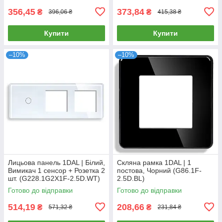
356,45
373,84
₴
₴
396,06 ₴
415,38 ₴
Купити
Купити
–10%
–10%
Лицьова панель 1DAL | Білий,
Скляна рамка 1DAL | 1
Вимикач 1 сенсор + Розетка 2
постова, Чорний (G86.1F-
шт. (G228.1G2X1F-2.5D.WT)
2.5D.BL)
Готово до відправки
Готово до відправки
514,19
208,66
₴
₴
571,32 ₴
231,84 ₴