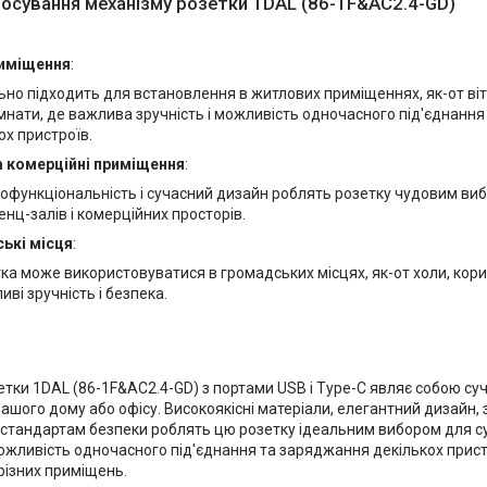
осування механізму розетки 1DAL (86-1F&AC2.4-GD)
иміщення
:
ьно підходить для встановлення в житлових приміщеннях, як-от вітал
імнати, де важлива зручність і можливість одночасного під'єднанн
ох пристроїв.
а комерційні приміщення
:
офункціональність і сучасний дизайн роблять розетку чудовим виб
нц-залів і комерційних просторів.
ькі місця
:
ка може використовуватися в громадських місцях, як-от холи, кори
иві зручність і безпека.
етки 1DAL (86-1F&AC2.4-GD) з портами USB і Type-C являє собою с
ашого дому або офісу. Високоякісні матеріали, елегантний дизайн,
 стандартам безпеки роблять цю розетку ідеальним вибором для суч
ожливість одночасного під'єднання та заряджання декількох прист
різних приміщень.