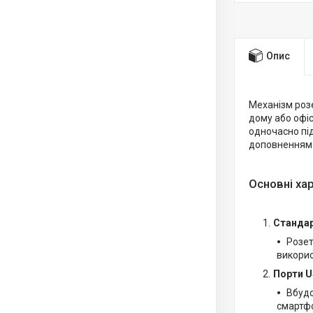
Опис
Механізм роз
дому або офіс
одночасно під
доповненням д
Основні ха
Стандар
Розет
викорис
Порти U
Вбудо
смартфо