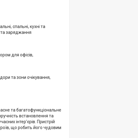
ьні, спальні, кухні та
я та заряджання
ором для офісів,
дори та зони очікування,
учасне та багатофункціональне
 зручність встановлення та
асних інтер'єрів. Пристрій
роїв, що робить його чудовим