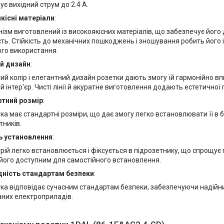
ує вихідний струм до 2.4 А.
кісні матеріали
:
ізм виготовлений із високоякісних матеріалів, що забезпечує його д
сть. Стійкість до механічних пошкоджень і зношування робить його
го використання.
й дизайн
:
ий колір і елегантний дизайн розетки дають змогу їй гармонійно в
й інтер'єр. Чисті лінії й акуратне виготовлення додають естетичної
тний розмір
:
ка має стандартні розміри, що дає змогу легко встановлювати її в 
тників.
ь установлення
:
рій легко встановлюється і фіксується в підрозетнику, що спрощує
його доступним для самостійного встановлення.
дність стандартам безпеки
:
ка відповідає сучасним стандартам безпеки, забезпечуючи надійни
аних електроприладів.