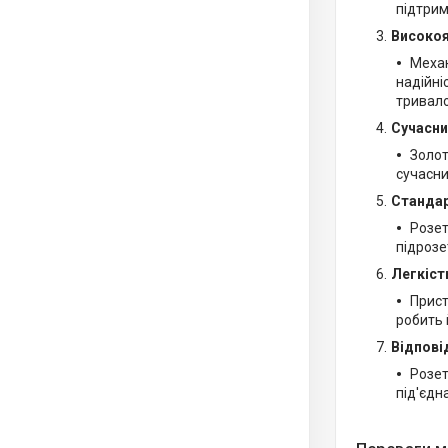
підтрим
Високоя
Механ
надійні
тривало
Сучасни
Золот
сучасни
Стандар
Розет
підрозе
Легкіст
Прист
робить 
Відпові
Розет
під'єдн