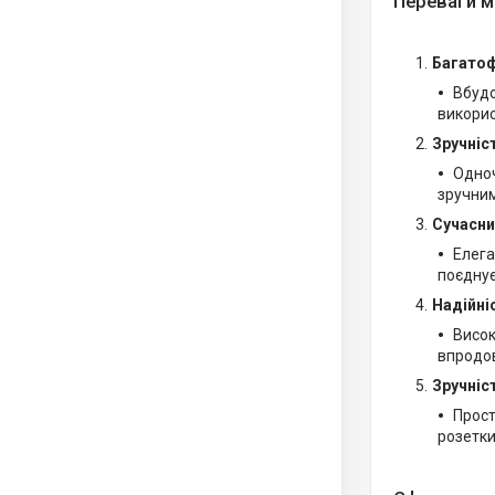
Переваги м
Багатоф
Вбудо
викорис
Зручніс
Одноч
зручним
Сучасни
Елега
поєднує
Надійні
Висок
впродов
Зручніс
Прост
розетки