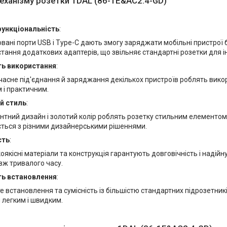
еханізму розетки 1DAL (86-1E&AC2.4-GD)
ункціональність
:
вані порти USB і Type-C дають змогу заряджати мобільні пристрої 
тання додаткових адаптерів, що звільняє стандартні розетки для і
ть використання
:
асне під'єднання й заряджання декількох пристроїв роблять вико
 і практичним.
й стиль
:
нтний дизайн і золотий колір роблять розетку стильним елементом 
ться з різними дизайнерськими рішеннями.
сть
:
оякісні матеріали та конструкція гарантують довговічність і надійн
ж тривалого часу.
ть встановлення
:
е встановлення та сумісність із більшістю стандартних підрозетни
 легким і швидким.