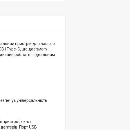
нальний пристрій для вашого
B і Type-C, що дає змогу
 дизайн роблять її ідеальним
безпечує універсальність
 пристрої, як-от
даптерів. Порт USB