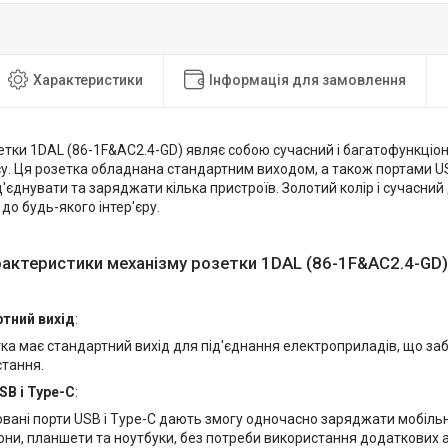
Характеристики
Інформація для замовлення
етки 1DAL (86-1F&AC2.4-GD) являє собою сучасний і багатофункціо
у. Ця розетка обладнана стандартним виходом, а також портами US
'єднувати та заряджати кілька пристроїв. Золотий колір і сучасний
о будь-якого інтер'єру.
рактеристики механізму розетки 1DAL (86-1F&AC2.4-GD)
тний вихід
:
ка має стандартний вихід для під'єднання електроприладів, що за
тання.
SB і Type-C
:
вані порти USB і Type-C дають змогу одночасно заряджати мобільні
ни, планшети та ноутбуки, без потреби використання додаткових а