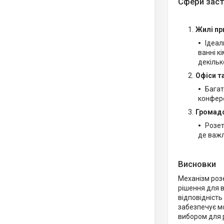
Сфери заст
Жилі пр
Ідеал
ванні к
декільк
Офіси т
Багат
конфере
Громадс
Розет
де важл
Висновки
Механізм роз
рішення для в
відповідність
забезпечує м
вибором для 