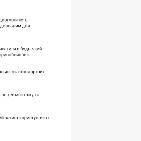
овговічність і
 ідеальним для
писатися в будь-який
 привабливості.
більшість стандартних
 процес монтажу та
й захист користувачів і