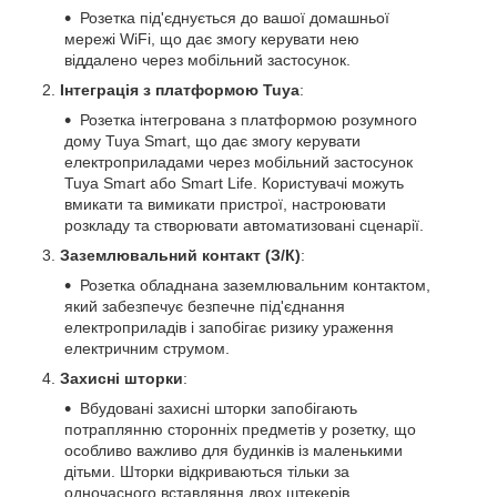
Розетка під'єднується до вашої домашньої
мережі WiFi, що дає змогу керувати нею
віддалено через мобільний застосунок.
Інтеграція з платформою Tuya
:
Розетка інтегрована з платформою розумного
дому Tuya Smart, що дає змогу керувати
електроприладами через мобільний застосунок
Tuya Smart або Smart Life. Користувачі можуть
вмикати та вимикати пристрої, настроювати
розкладу та створювати автоматизовані сценарії.
Заземлювальний контакт (З/К)
:
Розетка обладнана заземлювальним контактом,
який забезпечує безпечне під'єднання
електроприладів і запобігає ризику ураження
електричним струмом.
Захисні шторки
:
Вбудовані захисні шторки запобігають
потраплянню сторонніх предметів у розетку, що
особливо важливо для будинків із маленькими
дітьми. Шторки відкриваються тільки за
одночасного вставляння двох штекерів,