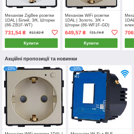
Механізм ZigBee розетки
Механізм WiFi розетки
Меха
1DAL | Білий, З/К, Шторки
1DAL | Золото, З/К +
1DAL
(86-ZB1F-WT)
Шторки (86-WF1F-GD)
елек
Чорн
731,54
649,57
706
₴
₴
812,82 ₴
721,74 ₴
WFS
Купити
Купити
Акційні пропозиції та новинки
–10%
–10%
Механізм WiFi розетки 1DAL |
Механізм Wi-Fi + BLE