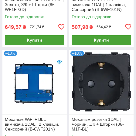
Золото, З/К + Шторки (86-
вимикача 1DAL | 1 клавіша,
WF1F-GD)
Сенсорний (B-6WF101N)
Готово до відправки
Готово до відправки
649,57
507,98
₴
₴
721,74 ₴
564,42 ₴
Купити
Купити
–10%
–10%
Механізм WiFi + BLE
Механізм розетки 1DAL |
вимикача 1DAL | 2 клавіши,
Чорний, З/К + Шторки (86-
Сенсорний (B-6WF201N)
M1F-BL)