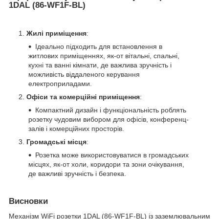
1DAL (86-WF1F-BL)
Жилі приміщення
:
Ідеально підходить для встановлення в
житлових приміщеннях, як-от вітальні, спальні,
кухні та ванні кімнати, де важлива зручність і
можливість віддаленого керування
електроприладами.
Офіси та комерційні приміщення
:
Компактний дизайн і функціональність роблять
розетку чудовим вибором для офісів, конференц-
залів і комерційних просторів.
Громадські місця
:
Розетка може використовуватися в громадських
місцях, як-от холи, коридори та зони очікування,
де важливі зручність і безпека.
Висновки
Механізм WiFi розетки 1DAL (86-WF1F-BL) із заземлювальним