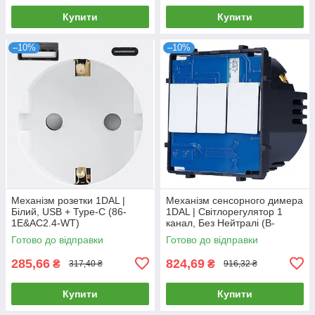
Купити
Купити
–10%
–10%
Механізм розетки 1DAL |
Механізм сенсорного димера
Білий, USB + Type-C (86-
1DAL | Світлорегулятор 1
1E&AC2.4-WT)
канал, Без Нейтралі (B-
D101L)
Готово до відправки
Готово до відправки
285,66
824,69
₴
₴
317,40 ₴
916,32 ₴
Купити
Купити