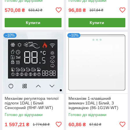
Готово до відправки
Готово до відправки
570,08
96,88
₴
₴
633,42 ₴
107,64 ₴
Купити
Купити
–10%
–10%
Механізм регулятора теплої
Механізм 1-клавішний
підлоги 1DAL | Білий
вимикач 1DAL | Білий, З
Сенсорний (RHF-WF.WT)
індикацією (86-1G1W-WT)
Готово до відправки
Готово до відправки
1 597,21
60,86
₴
₴
1 774,68 ₴
67,62 ₴