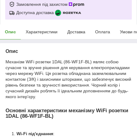
Замовлення під захистом
Доступна доставка
Опис
Характеристики
Доставка
Оплата
Умови п
Опис
Механізм WiFi розетки 1DAL (86-WF1F-BL) являє собою
сучасне та зручне рішення для керування електроприладами
через мережу WiFi. Ця розетка обладнана заземлювальним
контактом (З/К) і захисними шторками, що забезпечує високий
рівень безпеки та зручності використання. Чорний колір і
сучасний дизайн роблять її ідеальним доповненням до будь-
якого інтер'єру.
Основні характеристики механізму WiFi розетки
1DAL (86-WF1F-BL)
Wi-Fi під'єднання
: