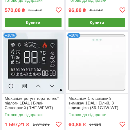
Готово до відправки
Готово до відправки
570,08
96,88
₴
₴
633,42 ₴
107,64 ₴
Купити
Купити
–10%
–10%
Механізм регулятора теплої
Механізм 1-клавішний
підлоги 1DAL | Білий
вимикач 1DAL | Білий, З
Сенсорний (RHF-WF.WT)
індикацією (86-1G1W-WT)
Готово до відправки
Готово до відправки
1 597,21
60,86
₴
₴
1 774,68 ₴
67,62 ₴