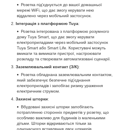
Розетка під'єднується до вашої домашньої
мережі WiFi, що дає змогу керувати нею
віддалено через мобільний застосунок.
Інтеграція з платформою Tuya
:
Розетка інтегрована з платформою розумного
дому Tuya Smart, що дає змогу керувати
електроприладами через мобільний застосунок
Tuya Smart або Smart Life. Користувачі можуть
вмикати та вимикати пристрої, настроювати
розкладу та створювати автоматизовані сценарії.
Заземлювальний контакт (З/К)
:
Розетка обладнана заземлювальним контактом,
який забезпечує безпечне під'єднання
електроприладів і запобігає ризику ураження
електричним струмом.
Захисні шторки
:
Вбудовані захисні шторки запобігають
потраплянню сторонніх предметів у розетку, що
особливо важливо для будинків із маленькими
дітьми. Шторки відкриваються тільки за
одночасного вставляння двох штекерів,