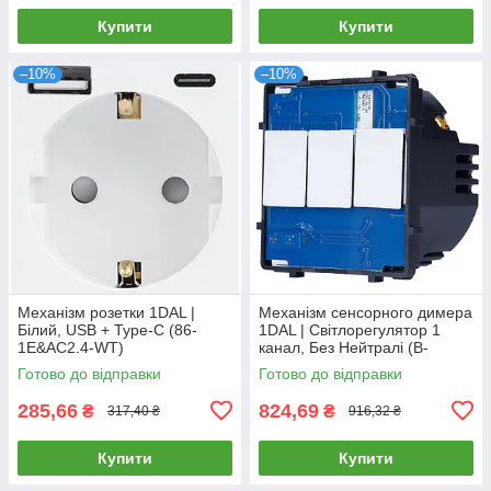
Купити
Купити
–10%
–10%
Механізм розетки 1DAL |
Механізм сенсорного димера
Білий, USB + Type-C (86-
1DAL | Світлорегулятор 1
1E&AC2.4-WT)
канал, Без Нейтралі (B-
D101L)
Готово до відправки
Готово до відправки
285,66
824,69
₴
₴
317,40 ₴
916,32 ₴
Купити
Купити