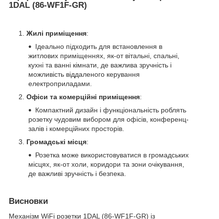
1DAL (86-WF1F-GR)
Жилі приміщення
:
Ідеально підходить для встановлення в
житлових приміщеннях, як-от вітальні, спальні,
кухні та ванні кімнати, де важлива зручність і
можливість віддаленого керування
електроприладами.
Офіси та комерційні приміщення
:
Компактний дизайн і функціональність роблять
розетку чудовим вибором для офісів, конференц-
залів і комерційних просторів.
Громадські місця
:
Розетка може використовуватися в громадських
місцях, як-от холи, коридори та зони очікування,
де важливі зручність і безпека.
Висновки
Механізм WiFi розетки 1DAL (86-WF1F-GR) із