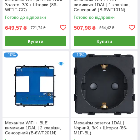
Золото, З/К + Шторки (86-
вимикача 1DAL | 1 клавіша,
WF1F-GD)
Сенсорний (B-6WF101N)
Готово до відправки
Готово до відправки
649,57
507,98
₴
₴
721,74 ₴
564,42 ₴
Купити
Купити
–10%
–10%
Механізм WiFi + BLE
Механізм розетки 1DAL |
вимикача 1DAL | 2 клавіши,
Чорний, З/К + Шторки (86-
Сенсорний (B-6WF201N)
M1F-BL)