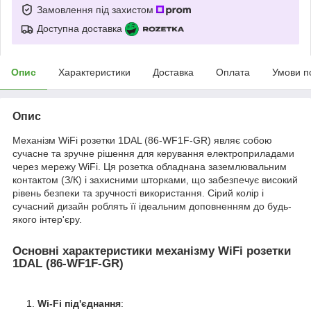
Замовлення під захистом
Доступна доставка
Опис
Характеристики
Доставка
Оплата
Умови п
Опис
Механізм WiFi розетки 1DAL (86-WF1F-GR) являє собою
сучасне та зручне рішення для керування електроприладами
через мережу WiFi. Ця розетка обладнана заземлювальним
контактом (З/К) і захисними шторками, що забезпечує високий
рівень безпеки та зручності використання. Сірий колір і
сучасний дизайн роблять її ідеальним доповненням до будь-
якого інтер'єру.
Основні характеристики механізму WiFi розетки
1DAL (86-WF1F-GR)
Wi-Fi під'єднання
: