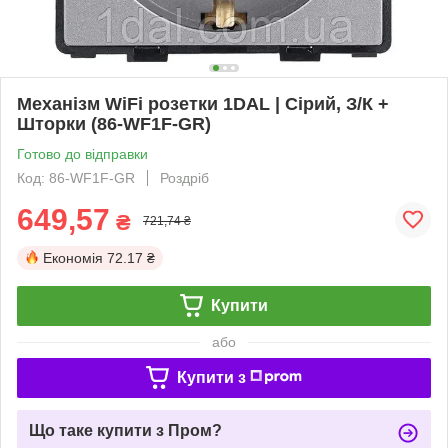
Механізм WiFi розетки 1DAL | Сірий, З/К +
Шторки (86-WF1F-GR)
Готово до відправки
Код: 86-WF1F-GR
Роздріб
649,57
₴
721,74 ₴
Економія
72.17 ₴
Купити
або
Купити з
Що таке купити з Пром?