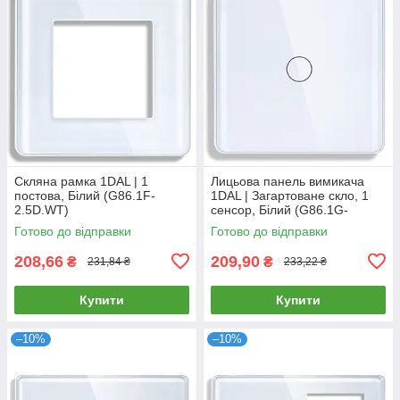
Скляна рамка 1DAL | 1
Лицьова панель вимикача
постова, Білий (G86.1F-
1DAL | Загартоване скло, 1
2.5D.WT)
сенсор, Білий (G86.1G-
2.5D.WT)
Готово до відправки
Готово до відправки
208,66
209,90
₴
₴
231,84 ₴
233,22 ₴
Купити
Купити
–10%
–10%