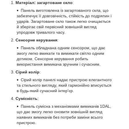
Матеріал: загартоване скло
:
Панель виготовлена із загартованого скла, що
забезпечує її довговічність, стійкість до подряпин і
ударів. Загартоване скло також легко очищається
й зберігає свій первісний зовнішній вигляд
упродовж тривалого часу.
Сенсорне керування
:
Панель обладнана одним сенсором, що дає
змогу легко вмикати та вимикати світло одним
дотиком. Сенсорне керування робить
використання вимикача зручним і сучасним.
Сірий колір
:
Сірий колір панелі надає пристрою елегантного
та стильного вигляду, який гармонійно вписується
в будь-який сучасний інтер'єр.
Сумісність
:
Панель сумісна з механізмами вимикачів 1DAL,
що дає змогу легко оновити зовнішній вигляд
наявних вимикачів без потреби заміни всього
пристрою.