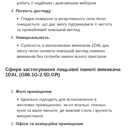
робить її надійним і довговічним вибором.
Легкість догляду
:
Гладка поверхня із загартованого скла легко
очищається, що дає змогу підтримувати її чистоту
та привабливий зовнішній вигляд.
Універсальність
:
Сумісність із механізмами вимикачів 1DAL дає
змогу легко оновити зовнішній вигляд наявних
вимикачів без потреби заміни всього пристрою.
Сфери застосування лицьової панелі вимикача
1DAL (G86.1G-2.5D.GR)
Жилі приміщення
:
Ідеально підходить для встановлення в
житлових приміщеннях, як-от вітальні, спальні,
кухні та ванні кімнати, де важливі стиль і зручність
використання.
Офіси та комерційні приміщення
: