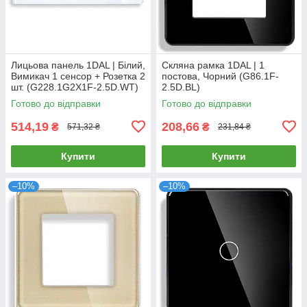
Лицьова панель 1DAL | Білий,
Скляна рамка 1DAL | 1
Вимикач 1 сенсор + Розетка 2
постова, Чорний (G86.1F-
шт. (G228.1G2X1F-2.5D.WT)
2.5D.BL)
Готово до відправки
Готово до відправки
514,19
208,66
₴
₴
571,32 ₴
231,84 ₴
Купити
Купити
–10%
–10%