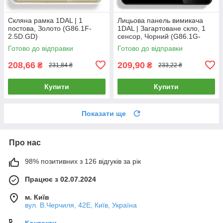
Скляна рамка 1DAL | 1
Лицьова панель вимикача
постова, Золото (G86.1F-
1DAL | Загартоване скло, 1
2.5D.GD)
сенсор, Чорний (G86.1G-
2.5D.BL)
Готово до відправки
Готово до відправки
208,66
209,90
₴
₴
231,84 ₴
233,22 ₴
Купити
Купити
Показати ще
Про нас
98% позитивних з 126 відгуків за рік
Працює з 02.07.2024
м. Київ
вул. В.Черчиля, 42Е, Київ, Україна
Контакти