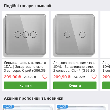
Подібні товари компанії
Лицьова панель вимикача
Лицьова панель вимикача
Лиць
1DAL | Загартоване скло,
1DAL | Загартоване скло,
1DAL
3 сенсора, Сірий (G86.3G-
2 сенсора, Сірий (G86.2G-
1 се
2.5D.GR)
2.5D.GR)
2.5D
209,90
209,90
209
₴
₴
233,22 ₴
233,22 ₴
Купити
Купити
Акційні пропозиції та новинки
–10%
–10%