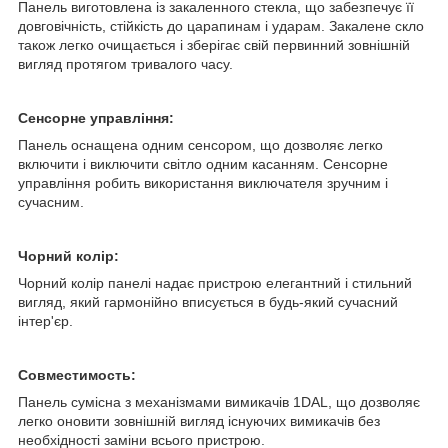
Панель виготовлена із закаленного стекла, що забезпечує її
довговічність, стійкість до царапинам і ударам. Закалене скло
також легко очищається і зберігає свій первинний зовнішній
вигляд протягом тривалого часу.
Сенсорне управління:
Панель оснащена одним сенсором, що дозволяє легко
включити і виключити світло одним касанням. Сенсорне
управління робить використання виключателя зручним і
сучасним.
Чорний колір:
Чорний колір панелі надає пристрою елегантний і стильний
вигляд, який гармонійно вписується в будь-який сучасний
інтер'єр.
Совместимость:
Панель сумісна з механізмами вимикачів 1DAL, що дозволяє
легко оновити зовнішній вигляд існуючих вимикачів без
необхідності заміни всього пристрою.