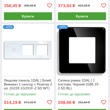
356,45
373,84
₴
₴
396,06 ₴
415,38 ₴
Купити
Купити
–10%
–10%
Лицьова панель 1DAL | Білий,
Скляна рамка 1DAL | 1
Вимикач 1 сенсор + Розетка 2
постова, Чорний (G86.1F-
шт. (G228.1G2X1F-2.5D.WT)
2.5D.BL)
Готово до відправки
Готово до відправки
514,19
208,66
₴
₴
571,32 ₴
231,84 ₴