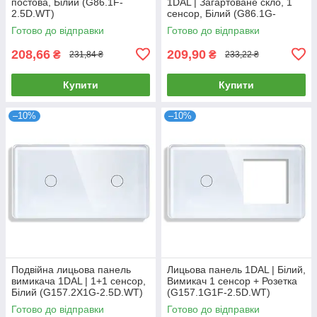
постова, Білий (G86.1F-
1DAL | Загартоване скло, 1
2.5D.WT)
сенсор, Білий (G86.1G-
2.5D.WT)
Готово до відправки
Готово до відправки
208,66
209,90
₴
₴
231,84 ₴
233,22 ₴
Купити
Купити
–10%
–10%
Подвійна лицьова панель
Лицьова панель 1DAL | Білий,
вимикача 1DAL | 1+1 сенсор,
Вимикач 1 сенсор + Розетка
Білий (G157.2X1G-2.5D.WT)
(G157.1G1F-2.5D.WT)
Готово до відправки
Готово до відправки