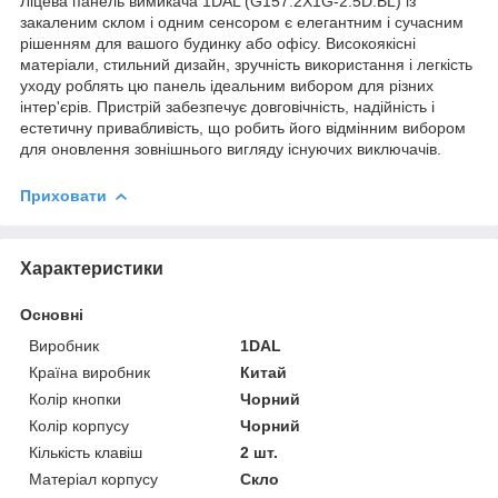
Ліцева панель вимикача 1DAL (G157.2X1G-2.5D.BL) із
закаленим склом і одним сенсором є елегантним і сучасним
рішенням для вашого будинку або офісу. Високоякісні
матеріали, стильний дизайн, зручність використання і легкість
уходу роблять цю панель ідеальним вибором для різних
інтер'єрів. Пристрій забезпечує довговічність, надійність і
естетичну привабливість, що робить його відмінним вибором
для оновлення зовнішнього вигляду існуючих виключачів.
Приховати
Характеристики
Основні
Виробник
1DAL
Країна виробник
Китай
Колір кнопки
Чорний
Колір корпусу
Чорний
Кількість клавіш
2 шт.
Матеріал корпусу
Скло