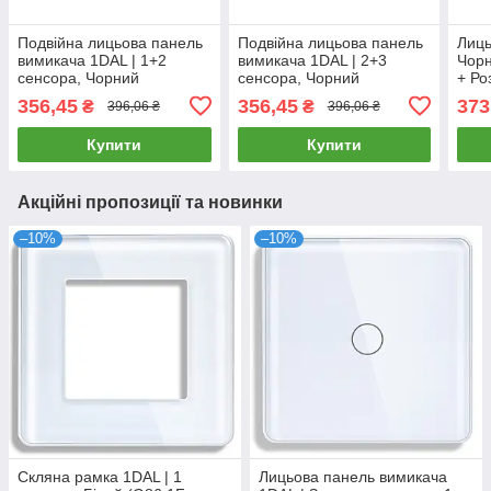
Подвійна лицьова панель
Подвійна лицьова панель
Лиць
вимикача 1DAL | 1+2
вимикача 1DAL | 2+3
Чорн
сенсора, Чорний
сенсора, Чорний
+ Ро
(G157.2G1G-2.5D.BL)
(G157.2G&3G-2.5D.BL)
2.5D
356,45
356,45
373
₴
₴
396,06 ₴
396,06 ₴
Купити
Купити
Акційні пропозиції та новинки
–10%
–10%
Скляна рамка 1DAL | 1
Лицьова панель вимикача