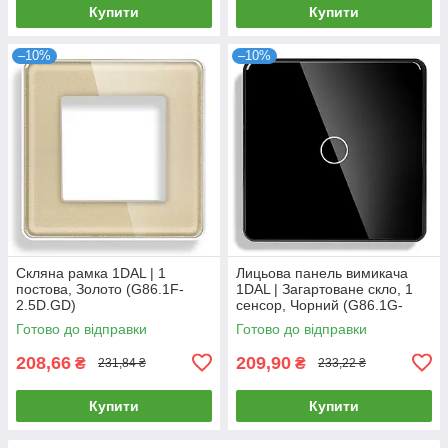
Купити
Купити
–10%
–10%
Скляна рамка 1DAL | 1
Лицьова панель вимикача
постова, Золото (G86.1F-
1DAL | Загартоване скло, 1
2.5D.GD)
сенсор, Чорний (G86.1G-
2.5D.BL)
Готово до відправки
Готово до відправки
208,66
209,90
₴
₴
231,84 ₴
233,22 ₴
Купити
Купити