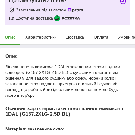
Що таке купити з Пром?
Замовлення під захистом
Доступна доставка
Опис
Характеристики
Доставка
Оплата
Умови п
Опис
Ліцева панель вимикача 1DAL із закаленим склом і одним
сенсором (G157.2X1G-2.5D.BL) є сучасним і елегантним
рішенням для вашого будинку або офісу. Чорний колір і
закаленное скло надають пристрою стильний і сучасний
вигляд, що робить його ідеальним доповненням до будь-
якого інтер'єру.
Основні характеристики лівої панелі вимикача
1DAL (G157.2X1G-2.5D.BL)
Матеріал: закаленное скло: