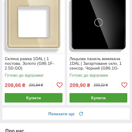
Скляна рамка 1DAL | 1
Лицьова панель вимикача
постова, Золото (G86.1F-
1DAL | Загартоване скло, 1
2.5D.GD)
сенсор, Чорний (G86.1G-
2.5D.BL)
Готово до відправки
Готово до відправки
208,66
209,90
₴
₴
231,84 ₴
233,22 ₴
Купити
Купити
Показати ще
Про нас