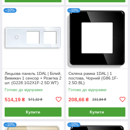
–10%
–10%
Лицьова панель 1DAL | Білий,
Скляна рамка 1DAL | 1
Вимикач 1 сенсор + Розетка 2
постова, Чорний (G86.1F-
шт. (G228.1G2X1F-2.5D.WT)
2.5D.BL)
Готово до відправки
Готово до відправки
514,19
208,66
₴
₴
571,32 ₴
231,84 ₴
Купити
Купити
–10%
–10%