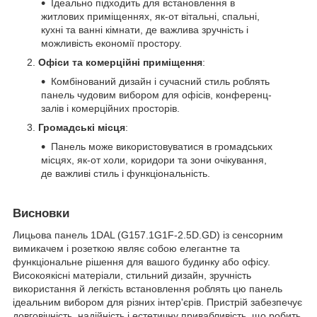
Ідеально підходить для встановлення в
житлових приміщеннях, як-от вітальні, спальні,
кухні та ванні кімнати, де важлива зручність і
можливість економії простору.
Офіси та комерційні приміщення
:
Комбінований дизайн і сучасний стиль роблять
панель чудовим вибором для офісів, конференц-
залів і комерційних просторів.
Громадські місця
:
Панель може використовуватися в громадських
місцях, як-от холи, коридори та зони очікування,
де важливі стиль і функціональність.
Висновки
Лицьова панель 1DAL (G157.1G1F-2.5D.GD) із сенсорним
вимикачем і розеткою являє собою елегантне та
функціональне рішення для вашого будинку або офісу.
Високоякісні матеріали, стильний дизайн, зручність
використання й легкість встановлення роблять цю панель
ідеальним вибором для різних інтер'єрів. Пристрій забезпечує
довговічність, надійність і естетичну привабливість, що робить