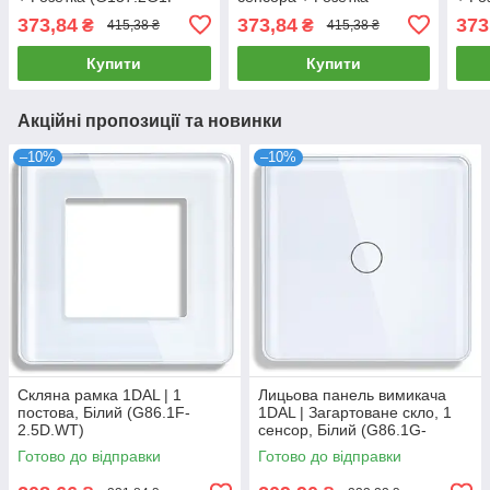
2.5D.WT)
(G157.2G1F-2.5D.GD)
2.5D
373,84
373,84
373
₴
₴
415,38 ₴
415,38 ₴
Купити
Купити
Акційні пропозиції та новинки
–10%
–10%
Скляна рамка 1DAL | 1
Лицьова панель вимикача
постова, Білий (G86.1F-
1DAL | Загартоване скло, 1
2.5D.WT)
сенсор, Білий (G86.1G-
2.5D.WT)
Готово до відправки
Готово до відправки