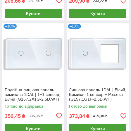
208,66
209,90
₴
₴
231,84 ₴
233,22 ₴
Купити
Купити
–10%
–10%
Подвійна лицьова панель
Лицьова панель 1DAL | Білий,
вимикача 1DAL | 1+1 сенсор,
Вимикач 1 сенсор + Розетка
Білий (G157.2X1G-2.5D.WT)
(G157.1G1F-2.5D.WT)
Готово до відправки
Готово до відправки
356,45
373,84
₴
₴
396,06 ₴
415,38 ₴
Купити
Купити