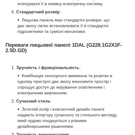
інтегрувати її в наявну електричну систему.
Стандартний розмір
:
Лицьова панель має стандартні розміри, що
дає змогу легко встановлювати її в стандартні
підрозетники та сумісні механізми.
Переваги лицьової панелі 1DAL (G228.1G2X1F-
2.5D.GD)
Зручність і функціональність
:
Комбінація сенсорного вимикача та розетки в
одному пристрої дає змогу економити простір і
спрощує доступ до керування освітленням і
електричним живленням.
Сучасний стиль
:
Золотий колір і елегантний дизайн панелі
надають інтер'єру сучасного та стильного вигляду,
який чудово поєднується з різними
дизайнерськими рішеннями.
Зручність використання
: