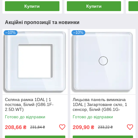
Купити
Купити
Акційні пропозиції та новинки
–10%
–10%
Скляна рамка 1DAL | 1
Лицьова панель вимикача
постова, Білий (G86.1F-
1DAL | Загартоване скло, 1
2.5D.WT)
сенсор, Білий (G86.1G-
2.5D.WT)
Готово до відправки
Готово до відправки
208,66
209,90
₴
₴
231,84 ₴
233,22 ₴