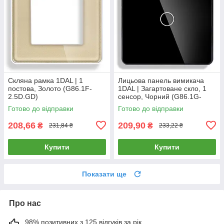
Скляна рамка 1DAL | 1
Лицьова панель вимикача
постова, Золото (G86.1F-
1DAL | Загартоване скло, 1
2.5D.GD)
сенсор, Чорний (G86.1G-
2.5D.BL)
Готово до відправки
Готово до відправки
208,66
209,90
₴
₴
231,84 ₴
233,22 ₴
Купити
Купити
Показати ще
Про нас
98% позитивних з 125 відгуків за рік