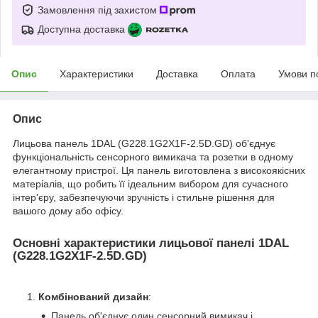
Замовлення під захистом
Доступна доставка
Опис
Характеристики
Доставка
Оплата
Умови п
Опис
Лицьова панель 1DAL (G228.1G2X1F-2.5D.GD) об'єднує
функціональність сенсорного вимикача та розетки в одному
елегантному пристрої. Ця панель виготовлена з високоякісних
матеріалів, що робить її ідеальним вибором для сучасного
інтер'єру, забезпечуючи зручність і стильне рішення для
вашого дому або офісу.
Основні характеристики лицьової панелі 1DAL
(G228.1G2X1F-2.5D.GD)
Комбінований дизайн
:
Панель об'єднує один сенсорний вимикач і