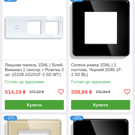
Лицьова панель 1DAL | Білий,
Скляна рамка 1DAL | 1
Вимикач 1 сенсор + Розетка 2
постова, Чорний (G86.1F-
шт. (G228.1G2X1F-2.5D.WT)
2.5D.BL)
Готово до відправки
Готово до відправки
514,19
208,66
₴
₴
571,32 ₴
231,84 ₴
Купити
Купити
–10%
–10%