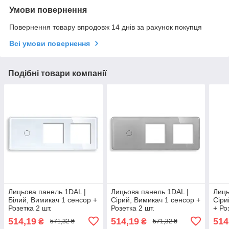
Умови повернення
Повернення товару впродовж 14 днів за рахунок покупця
Всі умови повернення
Подібні товари компанії
Лицьова панель 1DAL |
Лицьова панель 1DAL |
Лиць
Білий, Вимикач 1 сенсор +
Сірий, Вимикач 1 сенсор +
Сіри
Розетка 2 шт.
Розетка 2 шт.
+ Ро
(G228.1G2X1F-2.5D.WT)
(G228.1G2X1F-2.5D.GR)
(G2
514,19
514,19
514
₴
₴
571,32 ₴
571,32 ₴