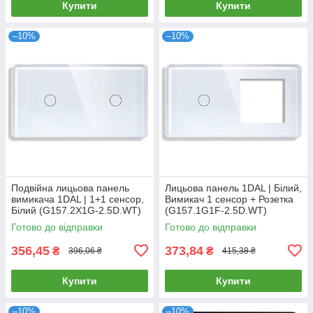
Купити
Купити
–10%
–10%
Подвійна лицьова панель
Лицьова панель 1DAL | Білий,
вимикача 1DAL | 1+1 сенсор,
Вимикач 1 сенсор + Розетка
Білий (G157.2X1G-2.5D.WT)
(G157.1G1F-2.5D.WT)
Готово до відправки
Готово до відправки
356,45
373,84
₴
₴
396,06 ₴
415,38 ₴
Купити
Купити
–10%
–10%