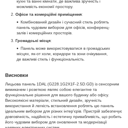
кухні та ванні кімнати, де важлива зручність і
можливість економії простору.
Офіси та комерційні приміщення
:
Комбінований дизайн і сучасний стиль роблять
панель чудовим вибором для офісів, конференц-
залів і комерційних просторів.
Громадські місця
:
Панель може використовуватися в громадських
місцях, як-от холи, коридори та зони очікування,
де важливі стиль і функціональність.
Висновки
Лицьова панель 1DAL (G228.1G2X1F-2.5D.GD) із сенсорним
вимикачем і розеткою являє собою елегантне та
функціональне рішення для вашого будинку або офісу.
Високоякісні матеріали, стильний дизайн, зручність
використання й легкість встановлення роблять цю панель
ідеальним вибором для різних інтер'єрів. Пристрій забезпечує
довговічність, надійність і естетичну привабливість, що робить
його чудовим вибором для оновлення та модернізації
наявних електричних систем.