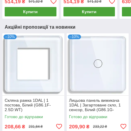
514,19
514,19
630
₴
₴
571,32 ₴
571,32 ₴
Купити
Купити
Акційні пропозиції та новинки
–10%
–10%
Скляна рамка 1DAL | 1
Лицьова панель вимикача
постова, Білий (G86.1F-
1DAL | Загартоване скло, 1
2.5D.WT)
сенсор, Білий (G86.1G-
2.5D.WT)
Готово до відправки
Готово до відправки
208,66
209,90
₴
₴
231,84 ₴
233,22 ₴