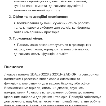
житлових приміщеннях, як-от вітальні, спальні,
кухні та ванні кімнати, де важлива зручність і
можливість економії простору.
Офіси та комерційні приміщення
:
Комбінований дизайн і сучасний стиль роблять
панель чудовим вибором для офісів, конференц-
залів і комерційних просторів.
Громадські місця
:
Панель може використовуватися в громадських
місцях, як-от холи, коридори та зони очікування,
де важливі стиль і функціональність.
Висновки
Лицьова панель 1DAL (G228.2G2X1F-2.5D.GR) із сенсорним
вимикачем і розеткою являє собою елегантне та
функціональне рішення для вашого будинку або офісу.
Високоякісні матеріали, стильний дизайн, зручність
використання й легкість встановлення роблять цю панель
ідеальним вибором для різних інтер'єрів. Пристрій забезпечує
довговічність, надійність і естетичну привабливість, що робить
його чудовим вибором для оновлення та модернізації