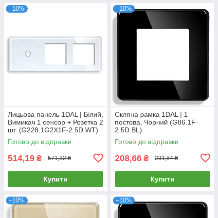
–10%
–10%
Лицьова панель 1DAL | Білий,
Скляна рамка 1DAL | 1
Вимикач 1 сенсор + Розетка 2
постова, Чорний (G86.1F-
шт. (G228.1G2X1F-2.5D.WT)
2.5D.BL)
Готово до відправки
Готово до відправки
514,19
208,66
₴
₴
571,32 ₴
231,84 ₴
Купити
Купити
–10%
–10%