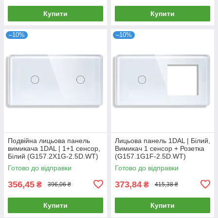
Купити
Купити
–10%
–10%
Подвійна лицьова панель
Лицьова панель 1DAL | Білий,
вимикача 1DAL | 1+1 сенсор,
Вимикач 1 сенсор + Розетка
Білий (G157.2X1G-2.5D.WT)
(G157.1G1F-2.5D.WT)
Готово до відправки
Готово до відправки
356,45
373,84
₴
₴
396,06 ₴
415,38 ₴
Купити
Купити