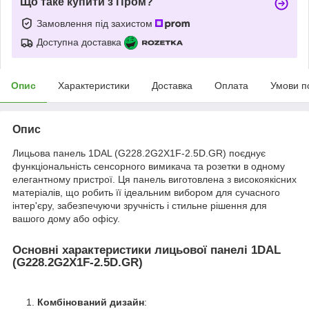
Що таке купити з Пром?
Замовлення під захистом
Доступна доставка
Опис
Характеристики
Доставка
Оплата
Умови п
Опис
Лицьова панель 1DAL (G228.2G2X1F-2.5D.GR) поєднує
функціональність сенсорного вимикача та розетки в одному
елегантному пристрої. Ця панель виготовлена з високоякісних
матеріалів, що робить її ідеальним вибором для сучасного
інтер'єру, забезпечуючи зручність і стильне рішення для
вашого дому або офісу.
Основні характеристики лицьової панелі 1DAL
(G228.2G2X1F-2.5D.GR)
Комбінований дизайн
: