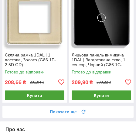
Скляна рамка 1DAL | 1
Лицьова панель вимикача
постова, Золото (G86.1F-
1DAL | Загартоване скло, 1
2.5D.GD)
сенсор, Чорний (G86.1G-
2.5D.BL)
Готово до відправки
Готово до відправки
208,66
209,90
₴
₴
231,84 ₴
233,22 ₴
Купити
Купити
Показати ще
Про нас