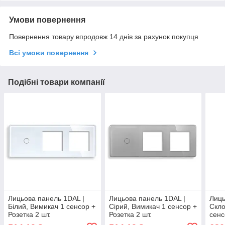
Умови повернення
Повернення товару впродовж 14 днів за рахунок покупця
Всі умови повернення
Подібні товари компанії
Лицьова панель 1DAL |
Лицьова панель 1DAL |
Лиць
Білий, Вимикач 1 сенсор +
Сірий, Вимикач 1 сенсор +
Скло
Розетка 2 шт.
Розетка 2 шт.
сенс
(G228.1G2X1F-2.5D.WT)
(G228.1G2X1F-2.5D.GR)
(G29