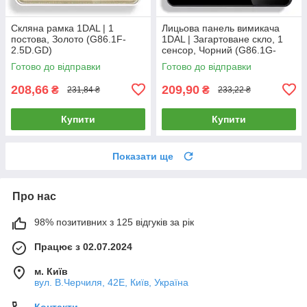
Скляна рамка 1DAL | 1
Лицьова панель вимикача
постова, Золото (G86.1F-
1DAL | Загартоване скло, 1
2.5D.GD)
сенсор, Чорний (G86.1G-
2.5D.BL)
Готово до відправки
Готово до відправки
208,66
209,90
₴
₴
231,84 ₴
233,22 ₴
Купити
Купити
Показати ще
Про нас
98% позитивних з 125 відгуків за рік
Працює з 02.07.2024
м. Київ
вул. В.Черчиля, 42Е, Київ, Україна
Контакти