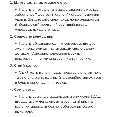
Матеріал: загартоване скло
:
Панель виготовлена із загартованого скла, що
забезпечує її довговічність, стійкість до подряпин і
ударів. Загартоване скло також легко очищається
й зберігає свій первісний зовнішній вигляд
упродовж тривалого часу.
Сенсорне керування
:
Панель обладнана одним сенсором, що дає
змогу легко вмикати та вимикати світло одним
дотиком. Сенсорне керування робить
використання вимикача зручним і сучасним.
Сірий колір
:
Сірий колір панелі надає пристрою елегантного
та стильного вигляду, який гармонійно вписується
в будь-який сучасний інтер'єр.
Сумісність
:
Панель сумісна з механізмами вимикачів 1DAL,
що дає змогу легко оновити зовнішній вигляд
наявних вимикачів без потреби заміни всього
пристрою.