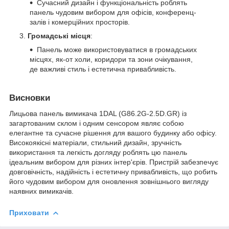
Сучасний дизайн і функціональність роблять
панель чудовим вибором для офісів, конференц-
залів і комерційних просторів.
Громадські місця
:
Панель може використовуватися в громадських
місцях, як-от холи, коридори та зони очікування,
де важливі стиль і естетична привабливість.
Висновки
Лицьова панель вимикача 1DAL (G86.2G-2.5D.GR) із
загартованим склом і одним сенсором являє собою
елегантне та сучасне рішення для вашого будинку або офісу.
Високоякісні матеріали, стильний дизайн, зручність
використання та легкість догляду роблять цю панель
ідеальним вибором для різних інтер'єрів. Пристрій забезпечує
довговічність, надійність і естетичну привабливість, що робить
його чудовим вибором для оновлення зовнішнього вигляду
наявних вимикачів.
Приховати