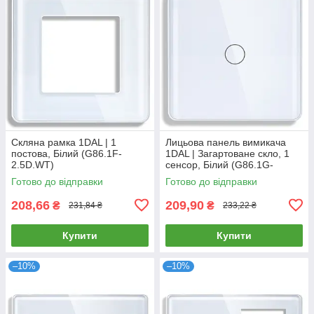
Скляна рамка 1DAL | 1
Лицьова панель вимикача
постова, Білий (G86.1F-
1DAL | Загартоване скло, 1
2.5D.WT)
сенсор, Білий (G86.1G-
2.5D.WT)
Готово до відправки
Готово до відправки
208,66
209,90
₴
₴
231,84 ₴
233,22 ₴
Купити
Купити
–10%
–10%