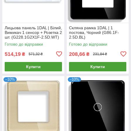
Лицьова панель 1DAL | Білий,
Скляна рамка 1DAL | 1
Вимикач 1 сенсор + Розетка 2
постова, Чорний (G86.1F-
шт. (G228.1G2X1F-2.5D.WT)
2.5D.BL)
Готово до відправки
Готово до відправки
514,19
208,66
₴
₴
571,32 ₴
231,84 ₴
Купити
Купити
–10%
–10%