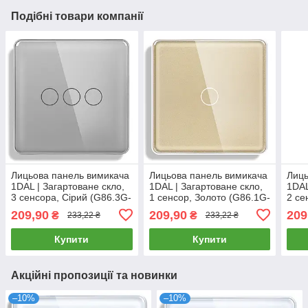
Подібні товари компанії
Лицьова панель вимикача
Лицьова панель вимикача
Лиць
1DAL | Загартоване скло,
1DAL | Загартоване скло,
1DAL
3 сенсора, Сірий (G86.3G-
1 сенсор, Золото (G86.1G-
2 се
2.5D.GR)
2.5D.GD)
(G86
209,90
209,90
209
₴
₴
233,22 ₴
233,22 ₴
Купити
Купити
Акційні пропозиції та новинки
–10%
–10%