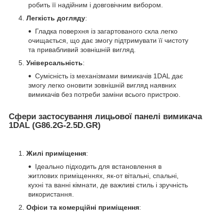
робить її надійним і довговічним вибором.
Легкість догляду
:
Гладка поверхня із загартованого скла легко
очищається, що дає змогу підтримувати її чистоту
та привабливий зовнішній вигляд.
Універсальність
:
Сумісність із механізмами вимикачів 1DAL дає
змогу легко оновити зовнішній вигляд наявних
вимикачів без потреби заміни всього пристрою.
Сфери застосування лицьової панелі вимикача
1DAL (G86.2G-2.5D.GR)
Жилі приміщення
:
Ідеально підходить для встановлення в
житлових приміщеннях, як-от вітальні, спальні,
кухні та ванні кімнати, де важливі стиль і зручність
використання.
Офіси та комерційні приміщення
: