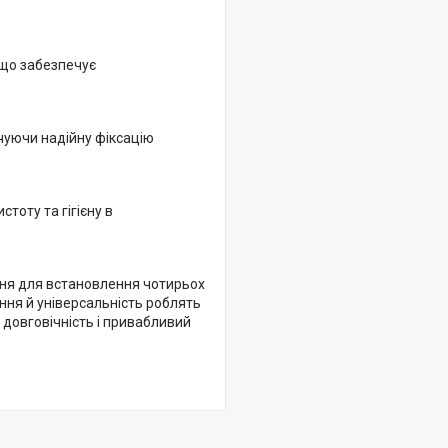
 що забезпечує
чуючи надійну фіксацію
тоту та гігієну в
ння для встановлення чотирьох
ення й універсальність роблять
 довговічність і привабливий