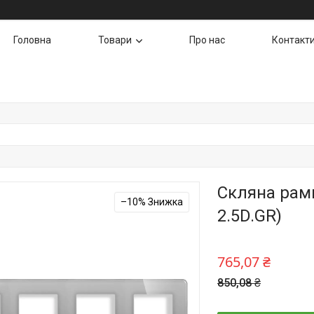
Головна
Товари
Про нас
Контакт
Скляна рамк
–10%
2.5D.GR)
765,07 ₴
850,08 ₴