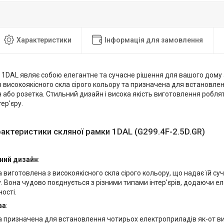
Характеристики
Інформація для замовлення
 1DAL являє собою елегантне та сучасне рішення для вашого дому а
з високоякісного скла сірого кольору та призначена для встановле
 або розетка. Стильний дизайн і висока якість виготовлення робля
ер'єру.
рактеристики скляної рамки 1DAL (G299.4F-2.5D.GR)
ний дизайн
:
 виготовлена з високоякісного скла сірого кольору, що надає їй су
. Вона чудово поєднується з різними типами інтер'єрів, додаючи ел
ості.
ва
:
 призначена для встановлення чотирьох електроприладів як-от ви