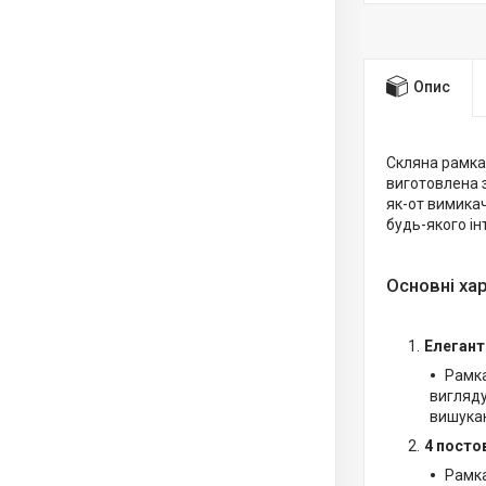
Опис
Скляна рамка
виготовлена 
як-от вимикач
будь-якого інт
Основні ха
Елегант
Рамка
вигляду
вишукан
4 посто
Рамка