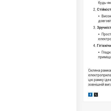
будь-як
Стійкіс
Висок
довгові
Зручніс
Прост
електро
Гігієніч
Гладк
приміще
Скляна рамка
електроприлад
цю рамку ідеа
зовнішній виг