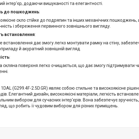
ий інтер'єр, додаючи вишуканості та елегантності.
ть до пошкоджень
:
оякісне скло стійке до подряпин та інших механічних пошкоджень,
чність і збереження первинного зовнішнього вигляду.
ть встановлення
:
е встановлення дає змогу легко монтувати рамку на стіну, забезпе
приладу й акуратний зовнішній вигляд.
ність
:
а скляна поверхня легко очищається, що дає змогу підтримувати чис
нні.
 1DAL (G299.4F-2.5D.GR) являє собою стильне та високоякісне ріше
ів. Елегантний дизайн, високоякісні матеріали, легкість встановл
льним вибором для сучасних інтер'єрів. Вона забезпечує зручність,
ляд, що робить її чудовим вибором для різних приміщень.