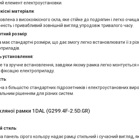
ий елемент електроустановки.
кісні матеріали
:
овлена з високоякісного скла, яке стійке до подряпин і легко очищ
чність і привабливий зовнішній вигляд упродовж тривалого часу.
тний розмір
:
 має стандартні розміри, що дає змогу легко встановлювати її з р
приладів.
ь установлення
:
е та зручне встановлення, завдяки якому рамка легко монтується 
 фіксацію електроприладу.
сть
:
на з більшістю стандартних підрозетників і електроустановних вироб
альним рішенням для різних систем.
кляної рамки 1DAL (G299.4F-2.5D.GR)
й стиль
:
а панель сірого кольору надає рамці стильний і сучасний вигляд, 