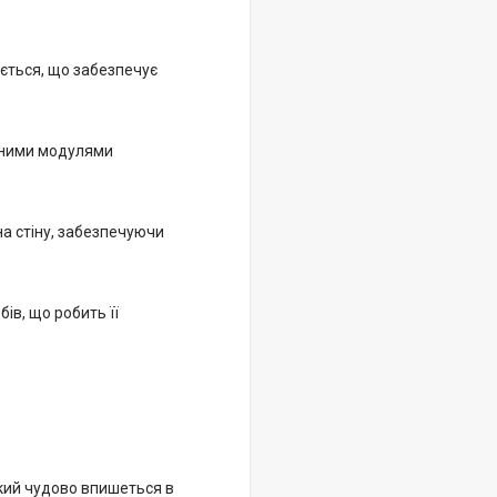
ається, що забезпечує
ізними модулями
на стіну, забезпечуючи
ів, що робить її
який чудово впишеться в