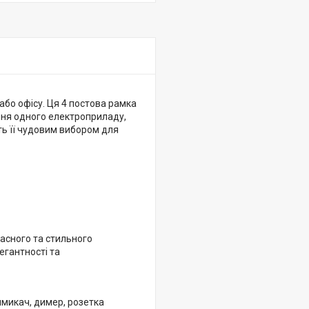
бо офісу. Ця 4 постова рамка
ння одного електроприладу,
ть її чудовим вибором для
часного та стильного
егантності та
микач, димер, розетка