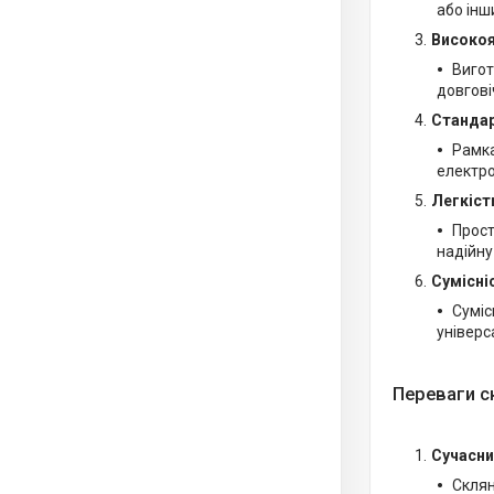
або інш
Високоя
Вигот
довгові
Стандар
Рамка
електро
Легкіст
Прост
надійну
Сумісні
Суміс
універс
Переваги с
Сучасни
Склян