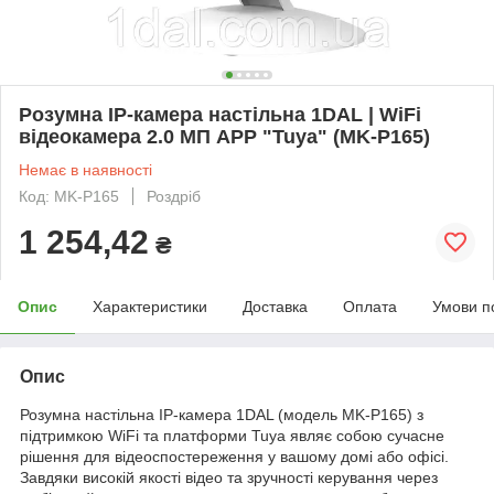
Розумна IP-камера настільна 1DAL | WiFi
відеокамера 2.0 МП APP "Tuya" (MK-P165)
Немає в наявності
Код: MK-P165
Роздріб
1 254,42
₴
Опис
Характеристики
Доставка
Оплата
Умови п
Опис
Розумна настільна IP-камера 1DAL (модель MK-P165) з
підтримкою WiFi та платформи Tuya являє собою сучасне
рішення для відеоспостереження у вашому домі або офісі.
Завдяки високій якості відео та зручності керування через