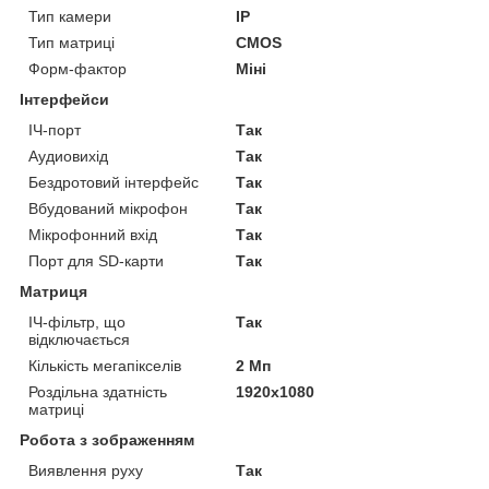
Тип камери
IP
Тип матриці
CMOS
Форм-фактор
Міні
Інтерфейси
ІЧ-порт
Так
Аудиовихід
Так
Бездротовий інтерфейс
Так
Вбудований мікрофон
Так
Мікрофонний вхід
Так
Порт для SD-карти
Так
Матриця
ІЧ-фільтр, що
Так
відключається
Кількість мегапікселів
2 Мп
Роздільна здатність
1920x1080
матриці
Робота з зображенням
Виявлення руху
Так