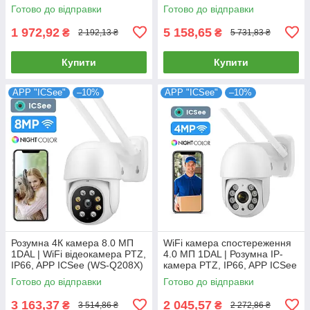
Q504B) APP "Tuya"
MP, IP66
Готово до відправки
Готово до відправки
1 972,92
5 158,65
₴
₴
2 192,13 ₴
5 731,83 ₴
Купити
Купити
APP "ICSee"
–10%
APP "ICSee"
–10%
Розумна 4К камера 8.0 МП
WiFi камера спостереження
1DAL | WiFi відеокамера PTZ,
4.0 МП 1DAL | Розумна IP-
IP66, APP ICSee (WS-Q208X)
камера PTZ, IP66, APP ICSee
(WS-Q204B)
Готово до відправки
Готово до відправки
3 163,37
2 045,57
₴
₴
3 514,86 ₴
2 272,86 ₴