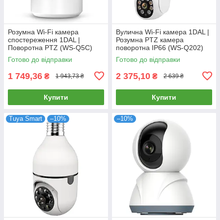
Розумна Wi-Fi камера
Вулична Wi-Fi камера 1DAL |
спостереження 1DAL |
Розумна PTZ камера
Поворотна PTZ (WS-Q5C)
поворотна IP66 (WS-Q202)
APP "Tuya"
APP "Tuya"
Готово до відправки
Готово до відправки
1 749,36
2 375,10
₴
₴
1 943,73 ₴
2 639 ₴
Купити
Купити
Tuya Smart
–10%
–10%