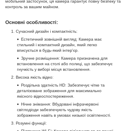
мобільний застосунок, ця камера гарантує повну безпеку та
контроль за вашим майном.
Основні особливості:
Сучасний дизайн і компактність:
Естетичний зовнішній вигляд: Камера має
стильний і компактний дизайн, який легко
вписується в будь-який інтер'єр.
Зручне розміщення: Камера призначена для
встановлення на столі або полиці, що забезпечує
гнучкість у виборі місця встановлення.
Висока якість відео:
Роздільна здатність HD: Забезпечує чітке та
деталізоване зображення для максимально
якісного відеоспостереження.
Нічне знімання: Вбудовані інфрачервоні
світлодіоди забезпечують чудову якість
зображення навіть в умовах низької освітленості.
Розумні функції:
Підтримка Wi-Fi: Камера під'єднується до вашої