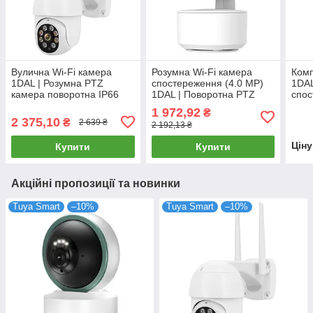
Вулична Wi-Fi камера
Розумна Wi-Fi камера
Комп
1DAL | Розумна PTZ
спостереження (4.0 MP)
1DAL
камера поворотна IP66
1DAL | Поворотна PTZ
спос
(WS-Q202) APP "Tuya"
(WS-Q504B) APP "Tuya"
розе
1 972,92
₴
2 375,10
₴
2 639 ₴
2 192,13 ₴
Цін
Купити
Купити
Акційні пропозиції та новинки
Tuya Smart
–10%
Tuya Smart
–10%