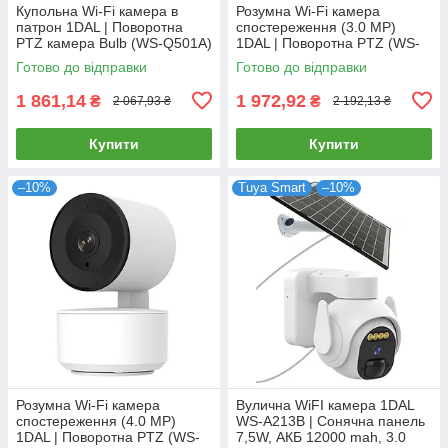
Купольна Wi-Fi камера в
Розумна Wi-Fi камера
патрон 1DAL | Поворотна
спостереження (3.0 MP)
PTZ камера Bulb (WS-Q501A)
1DAL | Поворотна PTZ (WS-
APP "Tuya"
Q503A) APP "Tuya"
Готово до відправки
Готово до відправки
1 861,14
1 972,92
₴
₴
2 067,93 ₴
2 192,13 ₴
Купити
Купити
–10%
Tuya Smart
–10%
Розумна Wi-Fi камера
Вулична WiFI камера 1DAL
спостереження (4.0 MP)
WS-A213B | Сонячна панель
1DAL | Поворотна PTZ (WS-
7,5W, АКБ 12000 mah, 3.0