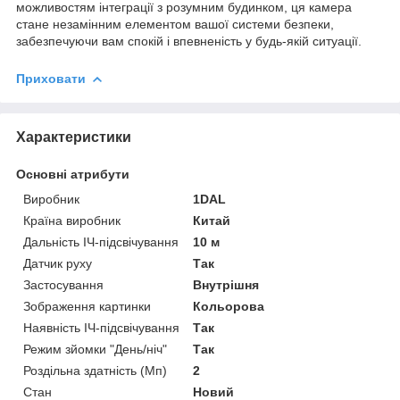
можливостям інтеграції з розумним будинком, ця камера
стане незамінним елементом вашої системи безпеки,
забезпечуючи вам спокій і впевненість у будь-якій ситуації.
Приховати
Характеристики
Основні атрибути
Виробник
1DAL
Країна виробник
Китай
Дальність ІЧ-підсвічування
10 м
Датчик руху
Так
Застосування
Внутрішня
Зображення картинки
Кольорова
Наявність ІЧ-підсвічування
Так
Режим зйомки "День/ніч"
Так
Роздільна здатність (Мп)
2
Стан
Новий