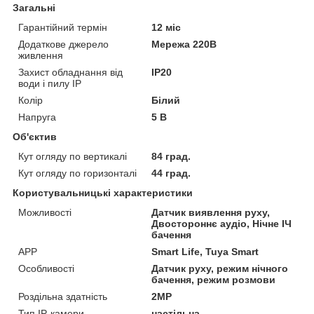
Загальні
Гарантійний термін
12 міс
Додаткове джерело
Мережа 220В
живлення
Захист обладнання від
IP20
води і пилу IP
Колір
Білий
Напруга
5 В
Об'єктив
Кут огляду по вертикалі
84 град.
Кут огляду по горизонталі
44 град.
Користувальницькі характеристики
Можливості
Датчик виявлення руху,
Двостороннє аудіо, Нічне ІЧ
бачення
АРР
Smart Life, Tuya Smart
Особливості
Датчик руху, режим нічного
бачення, режим розмови
Роздільна здатність
2MP
Тип IP-камери
настільна