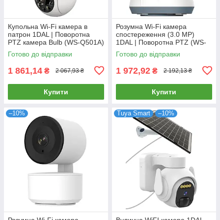
Купольна Wi-Fi камера в
Розумна Wi-Fi камера
патрон 1DAL | Поворотна
спостереження (3.0 MP)
PTZ камера Bulb (WS-Q501A)
1DAL | Поворотна PTZ (WS-
APP "Tuya"
Q503A) APP "Tuya"
Готово до відправки
Готово до відправки
1 861,14
1 972,92
₴
₴
2 067,93 ₴
2 192,13 ₴
Купити
Купити
–10%
Tuya Smart
–10%
Розумна Wi-Fi камера
Вулична WiFI камера 1DAL