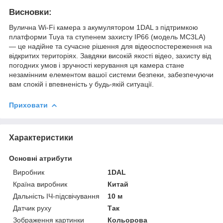
Висновки:
Вулична Wi-Fi камера з акумулятором 1DAL з підтримкою
платформи Tuya та ступенем захисту IP66 (модель MC3LA)
— це надійне та сучасне рішення для відеоспостереження на
відкритих територіях. Завдяки високій якості відео, захисту від
погодних умов і зручності керування ця камера стане
незамінним елементом вашої системи безпеки, забезпечуючи
вам спокій і впевненість у будь-якій ситуації.
Приховати
Характеристики
Основні атрибути
Виробник
1DAL
Країна виробник
Китай
Дальність ІЧ-підсвічування
10 м
Датчик руху
Так
Зображення картинки
Кольорова