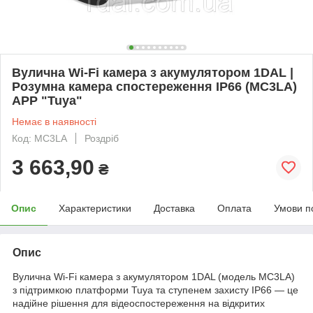
Вулична Wi-Fi камера з акумулятором 1DAL |
Розумна камера спостереження IP66 (MC3LA)
APP "Tuya"
Немає в наявності
Код: MC3LA
Роздріб
3 663,90
₴
Опис
Характеристики
Доставка
Оплата
Умови п
Опис
Вулична Wi-Fi камера з акумулятором 1DAL (модель MC3LA)
з підтримкою платформи Tuya та ступенем захисту IP66 — це
надійне рішення для відеоспостереження на відкритих