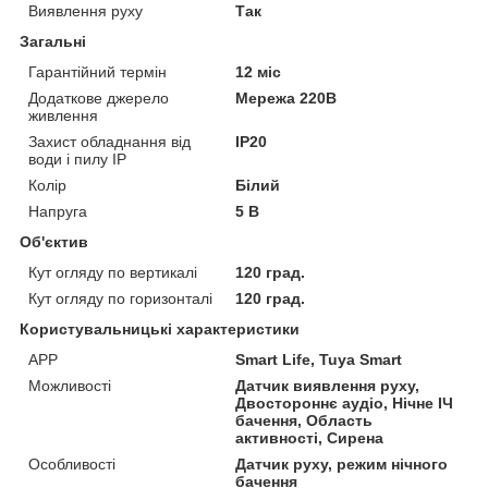
Виявлення руху
Так
Загальні
Гарантійний термін
12 міс
Додаткове джерело
Мережа 220В
живлення
Захист обладнання від
IP20
води і пилу IP
Колір
Білий
Напруга
5 В
Об'єктив
Кут огляду по вертикалі
120 град.
Кут огляду по горизонталі
120 град.
Користувальницькі характеристики
АРР
Smart Life, Tuya Smart
Можливості
Датчик виявлення руху,
Двостороннє аудіо, Нічне ІЧ
бачення, Область
активності, Сирена
Особливості
Датчик руху, режим нічного
бачення