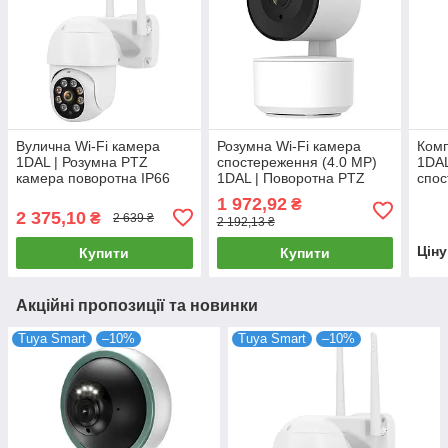
Вулична Wi-Fi камера
Розумна Wi-Fi камера
Комп
1DAL | Розумна PTZ
спостереження (4.0 MP)
1DAL
камера поворотна IP66
1DAL | Поворотна PTZ
спос
(WS-Q202) APP "Tuya"
(WS-Q504B) APP "Tuya"
розе
1 972,92
₴
2 375,10
₴
2 639 ₴
2 192,13 ₴
Цін
Купити
Купити
Акційні пропозиції та новинки
Tuya Smart
–10%
Tuya Smart
–10%