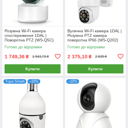
Розумна Wi-Fi камера
Вулична Wi-Fi камера 1DAL |
спостереження 1DAL |
Розумна PTZ камера
Поворотна PTZ (WS-Q5C)
поворотна IP66 (WS-Q202)
APP "Tuya"
APP "Tuya"
Готово до відправки
Готово до відправки
1 749,36
2 375,10
₴
₴
1 943,73 ₴
2 639 ₴
Купити
Купити
Tuya Smart
–10%
–10%