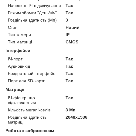
Наявність ІЧ-підсвічування
Так
Режим зйомки "День/ніч"
Так
Роздільна здатність (Мп)
3
Стан
Новий
Тип камери
IP
Тип матриці
CMOS
Інтерфейси
ІЧ-порт
Так
Аудиовихід
Так
Бездротовий інтерфейс
Так
Порт для SD-карти
Так
Матриця
ІЧ-фільтр, що
Так
відключається
Кількість мегапікселів
3 Мп
Роздільна здатність
2048x1536
матриці
Робота з зображенням