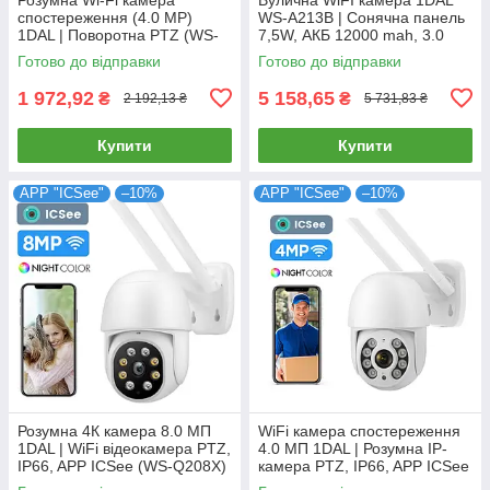
спостереження (4.0 MP)
WS-A213B | Сонячна панель
1DAL | Поворотна PTZ (WS-
7,5W, АКБ 12000 mah, 3.0
Q504B) APP "Tuya"
MP, IP66
Готово до відправки
Готово до відправки
1 972,92
5 158,65
₴
₴
2 192,13 ₴
5 731,83 ₴
Купити
Купити
APP "ICSee"
–10%
APP "ICSee"
–10%
Розумна 4К камера 8.0 МП
WiFi камера спостереження
1DAL | WiFi відеокамера PTZ,
4.0 МП 1DAL | Розумна IP-
IP66, APP ICSee (WS-Q208X)
камера PTZ, IP66, APP ICSee
(WS-Q204B)