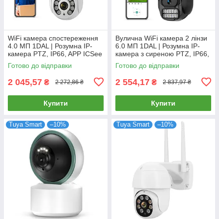
WiFi камера спостереження
Вулична WiFi камера 2 лінзи
4.0 МП 1DAL | Розумна IP-
6.0 МП 1DAL | Розумна IP-
камера PTZ, IP66, APP ICSee
камера з сиреною PTZ, IP66,
(WS-Q204B)
APP ICSee (WS-Q206Z)
Готово до відправки
Готово до відправки
2 045,57
2 554,17
₴
₴
2 272,86 ₴
2 837,97 ₴
Купити
Купити
Tuya Smart
–10%
Tuya Smart
–10%