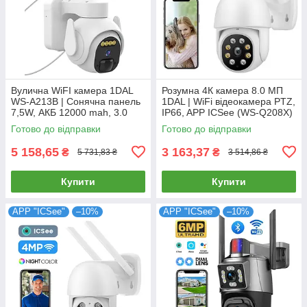
Вулична WiFI камера 1DAL
Розумна 4К камера 8.0 МП
WS-A213B | Сонячна панель
1DAL | WiFi відеокамера PTZ,
7,5W, АКБ 12000 mah, 3.0
IP66, APP ICSee (WS-Q208X)
MP, IP66
Готово до відправки
Готово до відправки
5 158,65
3 163,37
₴
₴
5 731,83 ₴
3 514,86 ₴
Купити
Купити
APP "ICSee"
–10%
APP "ICSee"
–10%