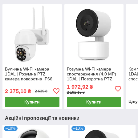
Вулична Wi-Fi камера
Розумна Wi-Fi камера
Комп
1DAL | Розумна PTZ
спостереження (4.0 MP)
1DAL
камера поворотна IP66
1DAL | Поворотна PTZ
спос
(WS-Q202) APP "Tuya"
(WS-Q504B) APP "Tuya"
розе
1 972,92
₴
2 375,10
₴
2 639 ₴
2 192,13 ₴
Цін
Купити
Купити
Акційні пропозиції та новинки
–10%
–10%