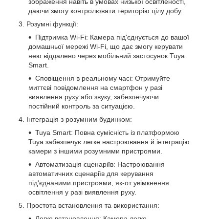
зображення навіть в умовах низької освітленості,
даючи змогу контролювати територію цілу добу.
Розумні функції:
Підтримка Wi-Fi: Камера під'єднується до вашої
домашньої мережі Wi-Fi, що дає змогу керувати
нею віддалено через мобільний застосунок Tuya
Smart.
Сповіщення в реальному часі: Отримуйте
миттєві повідомлення на смартфон у разі
виявлення руху або звуку, забезпечуючи
постійний контроль за ситуацією.
Інтеграція з розумним будинком:
Tuya Smart: Повна сумісність із платформою
Tuya забезпечує легке настроювання й інтеграцію
камери з іншими розумними пристроями.
Автоматизація сценаріїв: Настроювання
автоматичних сценаріїв для керування
під'єднаними пристроями, як-от увімкнення
освітлення у разі виявлення руху.
Простота встановлення та використання:
Легке встановлення: Камера легко