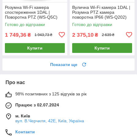
Розумна Wi-Fi камера
Вулична Wi-Fi камера 1DAL |
спостереження 1DAL |
Розумна PTZ камера
Поворотна PTZ (WS-Q5C)
поворотна IP66 (WS-Q202)
APP "Tuya"
APP "Tuya"
Готово до відправки
Готово до відправки
1 749,36
2 375,10
₴
₴
1 943,73 ₴
2 639 ₴
Купити
Купити
Показати ще
Про нас
98% позитивних з 125 відгуків за рік
Працює з 02.07.2024
м. Київ
вул. В.Черчиля, 42Е, Київ, Україна
Контакти