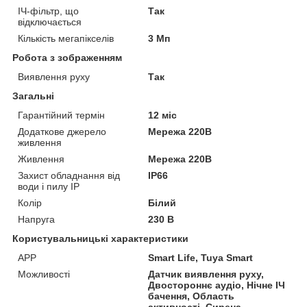
ІЧ-фільтр, що
Так
відключається
Кількість мегапікселів
3 Мп
Робота з зображенням
Виявлення руху
Так
Загальні
Гарантійний термін
12 міс
Додаткове джерело
Мережа 220В
живлення
Живлення
Мережа 220В
Захист обладнання від
IP66
води і пилу IP
Колір
Білий
Напруга
230 В
Користувальницькі характеристики
АРР
Smart Life, Tuya Smart
Можливості
Датчик виявлення руху,
Двостороннє аудіо, Нічне ІЧ
бачення, Область
активності, Сирена