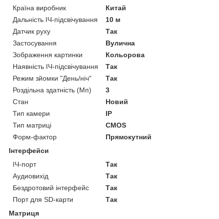
Країна виробник
Китай
Дальність ІЧ-підсвічування
10 м
Датчик руху
Так
Застосування
Вулична
Зображення картинки
Кольорова
Наявність ІЧ-підсвічування
Так
Режим зйомки "День/ніч"
Так
Роздільна здатність (Мп)
3
Стан
Новий
Тип камери
IP
Тип матриці
CMOS
Форм-фактор
Прямокутний
Інтерфейси
ІЧ-порт
Так
Аудиовихід
Так
Бездротовий інтерфейс
Так
Порт для SD-карти
Так
Матриця