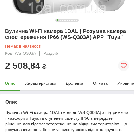
Вулична Wi-Fi камера 1DAL | Розумна камера
спостереження IP66 (WS-Q303A) APP "Tuya"
Немає в наявності
Код: WS-Q303A
Роздріб
2 508,84
₴
Опис
Характеристики
Доставка
Оплата
Умови п
Опис
Вулична Wi-Fi камера 1DAL (модель WS-Q303A) з підтримкою
платформи Tuya та ступенем захисту IP66 є передове
рішення для відеоспостереження на відкритих територіях. Ця
розумна камера забезпечує високу якість відео та зручність