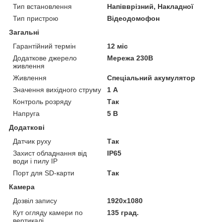
Тип встановлення
Напівврізний, Накладної
Тип пристрою
Відеодомофон
Загальні
Гарантійний термін
12 міс
Додаткове джерело
Мережа 230В
живлення
Живлення
Спеціальний акумулятор
Значення вихідного струму
1 А
Контроль розряду
Так
Напруга
5 В
Додаткові
Датчик руху
Так
Захист обладнання від
IP65
води і пилу IP
Порт для SD-карти
Так
Камера
Дозвіл запису
1920х1080
Кут огляду камери по
135 град.
вертикалі