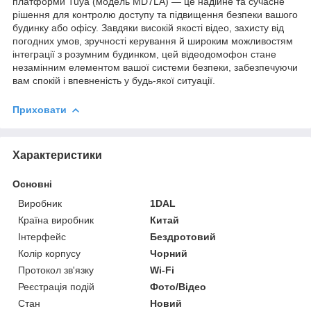
платформи Tuya (модель MD7LA) — це надійне та сучасне
рішення для контролю доступу та підвищення безпеки вашого
будинку або офісу. Завдяки високій якості відео, захисту від
погодних умов, зручності керування й широким можливостям
інтеграції з розумним будинком, цей відеодомофон стане
незамінним елементом вашої системи безпеки, забезпечуючи
вам спокій і впевненість у будь-якої ситуації.
Приховати
Характеристики
Основні
Виробник
1DAL
Країна виробник
Китай
Інтерфейс
Бездротовий
Колір корпусу
Чорний
Протокол зв'язку
Wi-Fi
Реєстрація подій
Фото/Відео
Стан
Новий