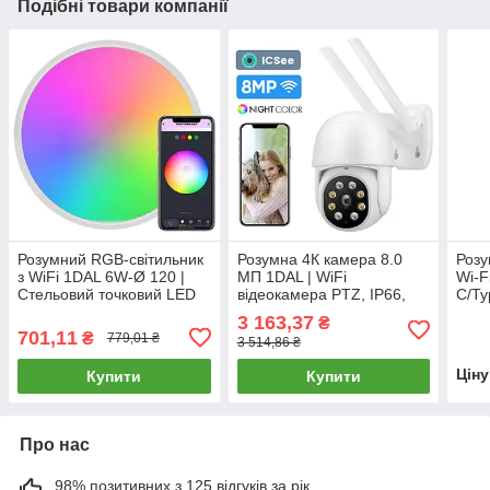
Подібні товари компанії
Розумний RGB-світильник
Розумна 4К камера 8.0
Розу
з WiFi 1DAL 6W-Ø 120 |
МП 1DAL | WiFi
Wi-F
Стельовий точковий LED
відеокамера PTZ, IP66,
C/Ty
світильник Tuya
APP ICSee (WS-Q208X)
Алюм
3 163,37
₴
GSW
701,11
₴
779,01 ₴
3 514,86 ₴
STU
Цін
Купити
Купити
Про нас
98% позитивних з 125 відгуків за рік