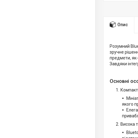
Опис
Розумний Blu
зручне рішен
предмети, як-
Завдяки інтег
Основні ос
Компактн
Мініа
якого п
Елега
приваб
Висока т
Bluet