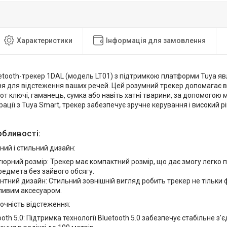
Характеристики
Інформація для замовлення
etooth-трекер 1DAL (модель LT01) з підтримкою платформи Tuya яв
ня для відстеження ваших речей. Цей розумний трекер допомагає в
от ключі, гаманець, сумка або навіть хатні тварини, за допомогою 
рації з Tuya Smart, трекер забезпечує зручне керування і високий р
обливості:
ий і стильний дизайн:
тюрний розмір: Трекер має компактний розмір, що дає змогу легко п
редмета без зайвого обсягу.
нтний дизайн: Стильний зовнішній вигляд робить трекер не тільки 
ливим аксесуаром.
очність відстеження:
ooth 5.0: Підтримка технології Bluetooth 5.0 забезпечує стабільне з'