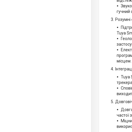
відстеж
Звуко
гучний 
Розумні 
Підтр
Tuya Sm
Геоло
застосу
Елект
програм
місцем.
Інтеграц
Tuya 
трекера
Спові
виходит
Довговіч
Довго
частої 
Міцни
викорис