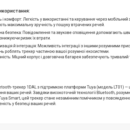
икористання:
ь і комфорт: Легкість у використанні та керування через мобільний
ють максимальну зручність у пошуку втрачених речей.
на безпека: Повідомлення та звукове сповіщення допомагають шви
знижуючи ризик їх втрати.
зація й інтеграція: Можливість інтеграції з іншими розумними пр
нь роблять трекер частиною вашої розумної екосистеми.
ність: Міцний корпус і довговічна батарея забезпечують тривалий 
etooth-трекер 1DAL з підтримкою платформи Tuya (модель LT01) — 
ня ваших речей. Завдяки високоточній технології Bluetooth, розумни
Tuya Smart, цей трекер стане незамінним помічником у повсякденн
неність у безпеці ваших речей.