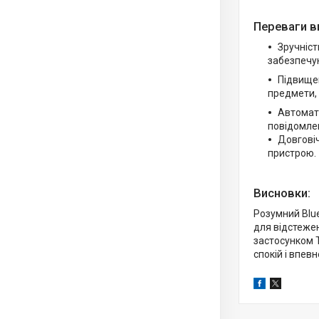
Переваги в
Зручніст
забезпечу
Підвище
предмети, 
Автомати
повідомле
Довговіч
пристрою.
Висновки:
Розумний Blu
для відстежен
застосунком 
спокій і впев