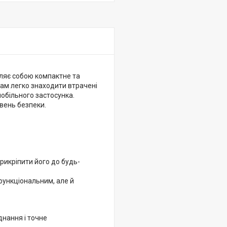
ляє собою компактне та
ам легко знаходити втрачені
мобільного застосунка.
івень безпеки.
рикріпити його до будь-
функціональним, але й
єднання і точне