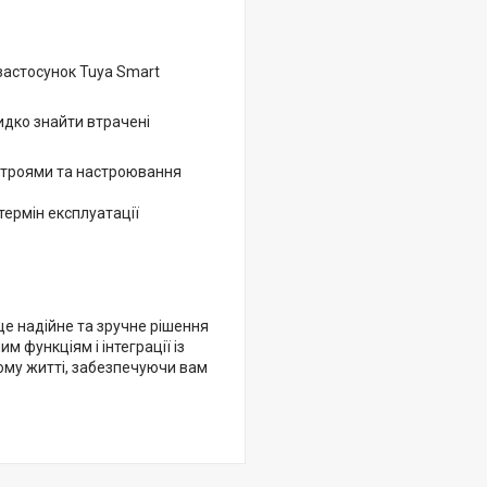
 застосунок Tuya Smart
дко знайти втрачені
истроями та настроювання
термін експлуатації
це надійне та зручне рішення
м функціям і інтеграції із
ому житті, забезпечуючи вам