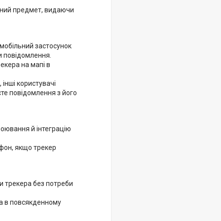
ений предмет, видаючи
 мобільний застосунок
и повідомлення.
екера на мапі в
 інші користувачі
те повідомлення з його
роювання й інтеграцію
фон, якщо трекер
и трекера без потреби
ра в повсякденному