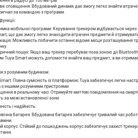
ення в радіусі до 100 метрів.
ве сповіщення: Вбудований динамік дає змогу легко знайти втрач
сигнал за командою з програми.
функції:
имка мобільної програми: Керування трекером відбувається через
art, що дає змогу легко знаходити втрачені предмети й отримуват
кація: Можливість побачити останнє відоме місце розташування тр
нку.
ричний пошук: Якщо ваш трекер перебуває поза зоною дії Bluetooth,
и Tuya Smart можуть допомогти знайти ваш предмет, а ви отримає
ія з розумним будинком:
Smart: Повна сумісність із платформою Tuya забезпечує легке наст
 з іншими розумними пристроями.
щення в реальному часі: Отримуйте миттєві повідомлення на смарт
ь за межі встановленої зони.
ність і надійність:
вічна батарея: Вбудована батарея забезпечує тривалий час робот
заміни.
й корпус: Стійкий до пошкоджень корпус забезпечує захист треке
танні.