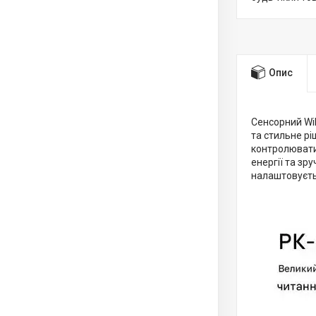
Опис
Сенсорний Wi
та стильне рі
контролювати
енергії та зр
налаштовуєть