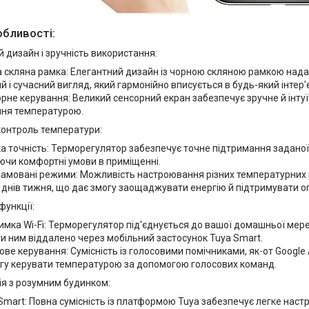
обливості:
 дизайн і зручність використання:
 скляна рамка: Елегантний дизайн із чорною скляною рамкою над
й і сучасний вигляд, який гармонійно вписується в будь-який інтер'
рне керування: Великий сенсорний екран забезпечує зручне й інту
ння температурою.
контроль температури:
а точність: Терморегулятор забезпечує точне підтримання заданої
чи комфортні умови в приміщенні.
амовані режими: Можливість настроювання різних температурних р
 днів тижня, що дає змогу заощаджувати енергію й підтримувати о
функції:
имка Wi-Fi: Терморегулятор під'єднується до вашої домашньої мереж
и ним віддалено через мобільний застосунок Tuya Smart.
ове керування: Сумісність із голосовими помічниками, як-от Google 
гу керувати температурою за допомогою голосових команд.
ія з розумним будинком:
Smart: Повна сумісність із платформою Tuya забезпечує легке наст