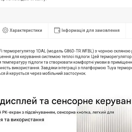
Характеристики
Інформація для замовлення
Fi терморегулятор 1DAL (модель G86D-TR.WF.BL) з чорною скляною
шення для керування системою теплої підлоги. Цей терморегулятор
 температуру підлоги та створювати комфортні умови в приміщенн
учність використання. Завдяки інтеграції з платформою Tuya термо
ся й керується через мобільний застосунок.