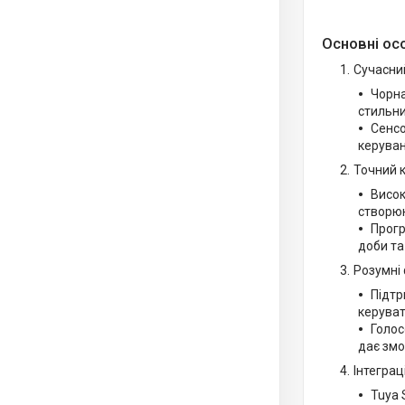
Основні ос
Сучасний
Чорна
стильни
Сенсо
керува
Точний 
Висок
створюю
Прогр
доби та
Розумні 
Підтр
керуват
Голос
дає змо
Інтеграц
Tuya 