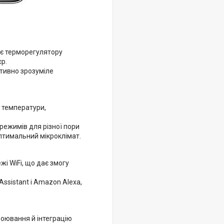
ає терморегулятору
єр.
їтивно зрозуміле
 температури,
ежимів для різної пори
птимальний мікроклімат.
і WiFi, що дає змогу
Assistant і Amazon Alexa,
роювання й інтеграцію