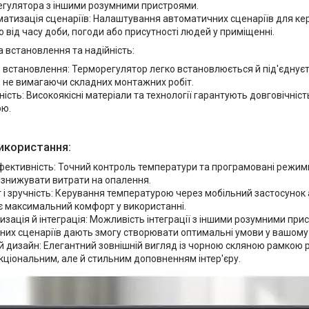
гулятора з іншими розумними пристроями.
атизація сценаріїв: Налаштування автоматичних сценаріїв для к
 від часу доби, погоди або присутності людей у приміщенні.
 встановлення та надійність:
 встановлення: Терморегулятор легко встановлюється й під'єднуєт
, не вимагаючи складних монтажних робіт.
ність: Високоякісні матеріали та технології гарантують довговічніст
ою.
икористання:
фективність: Точний контроль температури та програмовані режи
 знижувати витрати на опалення.
і зручність: Керування температурою через мобільний застосунок 
є максимальний комфорт у використанні.
зація й інтеграція: Можливість інтеграції з іншими розумними пр
них сценаріїв дають змогу створювати оптимальні умови у вашому 
 дизайн: Елегантний зовнішній вигляд із чорною скляною рамкою 
кціональним, але й стильним доповненням інтер'єру.