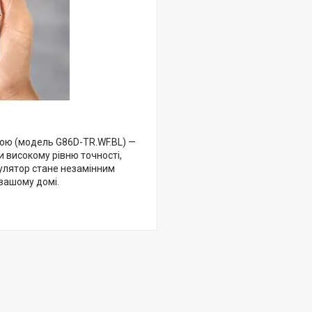
кою (модель G86D-TR.WF.BL) —
 високому рівню точності,
гулятор стане незамінним
вашому домі.