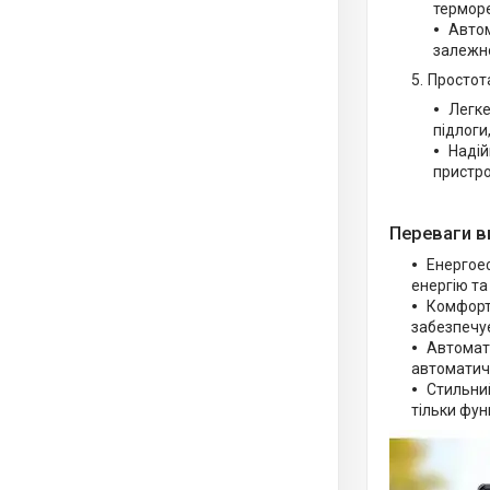
терморе
Автом
залежно
Простота
Легке
підлоги
Надій
пристр
Переваги в
Енергое
енергію та
Комфорт 
забезпечу
Автомати
автоматич
Стильний
тільки фун