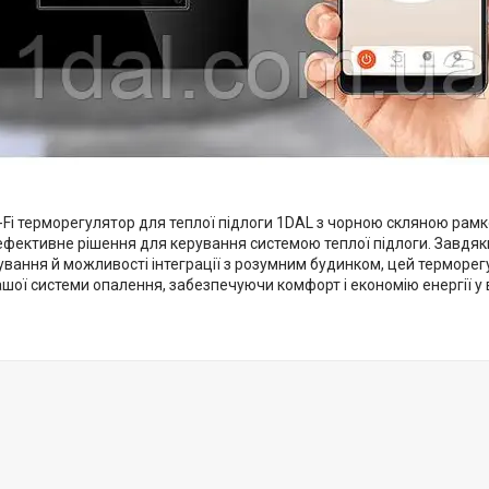
-Fi терморегулятор для теплої підлоги 1DAL з чорною скляною рам
ефективне рішення для керування системою теплої підлоги. Завдяки
ування й можливості інтеграції з розумним будинком, цей терморе
шої системи опалення, забезпечуючи комфорт і економію енергії у 