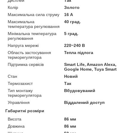
Дисплей
Так
Колір
Золото
Максимальна сила струму
16 А
Максимальна
40 град.
температура регулювання
Мінімальна температура
5 град.
регулювання
Напруга мережі
220~240 В
Область застосування
Тепла підлога
терморегулятора
Підтримка сервісів
Smart Life, Amazon Alexa,
Google Home, Tuya Smart
Стан
Новий
Термозахист
Так
Тип монтажу
Вбудовуваний
терморегулятора
Управління
Віддалений доступ
Габаритні розміри
Висота
86 мм
Довжина
86 мм