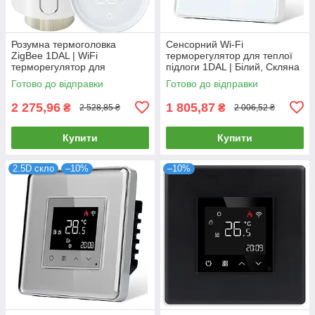
Розумна термоголовка
Сенсорний Wi-Fi
ZigBee 1DAL | WiFi
терморегулятор для теплої
терморегулятор для
підлоги 1DAL | Білий, Скляна
радіатора (TR01)
рамка (G86D-TR.WF.WT)
Готово до відправки
Готово до відправки
2 275,96
1 805,87
₴
₴
2 528,85 ₴
2 006,52 ₴
Купити
Купити
2.5D скло
–10%
–10%