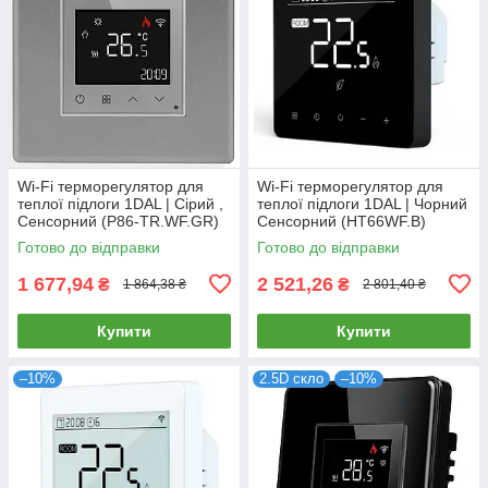
Wi-Fi терморегулятор для
Wi-Fi терморегулятор для
теплої підлоги 1DAL | Сірий ,
теплої підлоги 1DAL | Чорний
Сенсорний (P86-TR.WF.GR)
Сенсорний (HT66WF.B)
Готово до відправки
Готово до відправки
1 677,94
2 521,26
₴
₴
1 864,38 ₴
2 801,40 ₴
Купити
Купити
–10%
2.5D скло
–10%