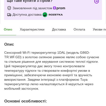
Що таке купити з Пром?
Замовлення під захистом
Доступна доставка
Опис
Характеристики
Доставка
Оплата
Умови п
Опис
Сенсорний Wi-Fi терморегулятор 1DAL (модель G86D-
TR.WF.GD) з золотою скляною рамкою являє собою сучасне
та стильне рішення для керування системою теплої підлоги.
Цей терморегулятор дає змогу точно контролювати
температуру підлоги та створювати комфортні умови в
приміщенні, забезпечуючи економію енергії та зручність
використання. Завдяки інтеграції з платформою Tuya
терморегулятор легко налаштовується й керується через
мобільний застосунок.
Основні особливості: