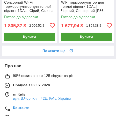
Сенсорний Wi-Fi
WiFi терморегулятор для
терморегулятор для теплої
теплої підлоги 1DAL |
підлоги 1DAL | Сірий, Скляна
Чорний, Сенсорний (P86-
рамка (G86D-TR.WF.GR)
TR.WF.WT)
Готово до відправки
Готово до відправки
1 805,87
1 677,94
₴
₴
2 006,52 ₴
1 864,38 ₴
Купити
Купити
Показати ще
Про нас
98% позитивних з 125 відгуків за рік
Працює з 02.07.2024
м. Київ
вул. В.Черчиля, 42Е, Київ, Україна
Контакти