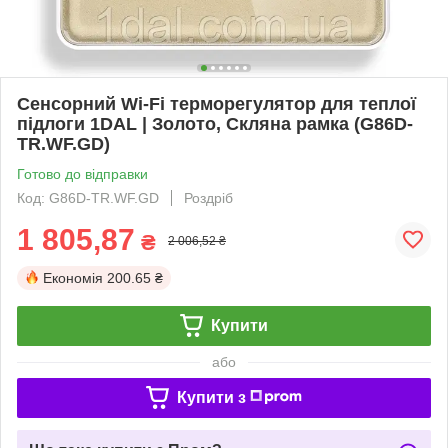
Сенсорний Wi-Fi терморегулятор для теплої
підлоги 1DAL | Золото, Скляна рамка (G86D-
TR.WF.GD)
Готово до відправки
Код: G86D-TR.WF.GD
Роздріб
1 805,87
₴
2 006,52 ₴
Економія
200.65 ₴
Купити
або
Купити з