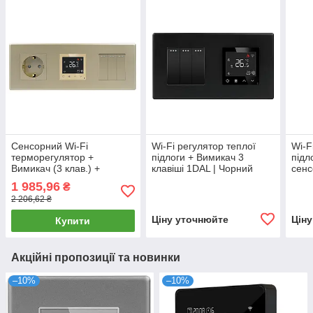
Сенсорний Wi-Fi
Wi-Fi регулятор теплої
Wi-F
терморегулятор +
підлоги + Вимикач 3
підл
Вимикач (3 клав.) +
клавіші 1DAL | Чорний
сенс
Розетка 1DAL | Золото
(P157-SW3G-TR.WF.BL)
Зага
1 985,96
₴
(P228-SW3G-TR.WF-
SW3
2 206,62 ₴
ST.GD)
Ціну уточнюйте
Цін
Купити
Акційні пропозиції та новинки
–10%
–10%