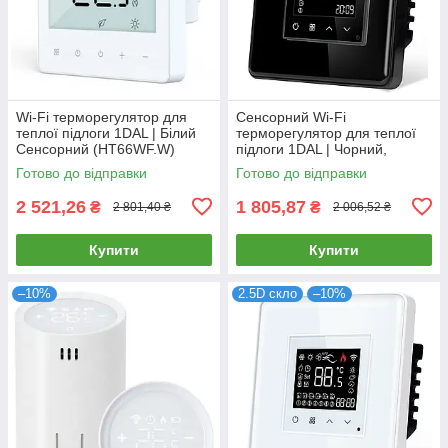
Wi-Fi терморегулятор для
Сенсорний Wi-Fi
теплої підлоги 1DAL | Білий
терморегулятор для теплої
Сенсорний (HT66WF.W)
підлоги 1DAL | Чорний,
Скляна рамка (G86D-
Готово до відправки
Готово до відправки
TR.WF.BL)
2 521,26
1 805,87
₴
₴
2 801,40 ₴
2 006,52 ₴
Купити
Купити
–10%
2.5D скло
–10%