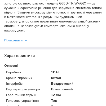
золотою скляною рамкою (модель G86D-TR.WF.GD) — це
сучасне й ефективне рішення для керування системою теплої
підлоги. Завдяки високому рівню точності, зручності керування
й можливості інтеграції з розумним будинком, цей
терморегулятор стане незамінним елементом вашої системи
опалення, забезпечуючи комфорт і економію енергії у
вашому домі.
Приховати
Характеристики
Основні
Виробник
1DAL
Країна виробник
Китай
Інтерфейс
Бездротовий
Вид терморегулятора
Електронний
Гарантійний термін
12 міс
Голосове управління
Так