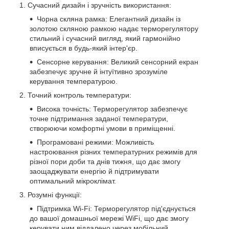
Сучасний дизайн і зручність використання:
Чорна скляна рамка: Елегантний дизайн із
золотою скляною рамкою надає терморегулятору
стильний і сучасний вигляд, який гармонійно
вписується в будь-який інтер'єр.
Сенсорне керування: Великий сенсорний екран
забезпечує зручне й інтуїтивно зрозуміле
керування температурою.
Точний контроль температури:
Висока точність: Терморегулятор забезпечує
точне підтримання заданої температури,
створюючи комфортні умови в приміщенні.
Програмовані режими: Можливість
настроювання різних температурних режимів для
різної пори доби та днів тижня, що дає змогу
заощаджувати енергію й підтримувати
оптимальний мікроклімат.
Розумні функції:
Підтримка Wi-Fi: Терморегулятор під'єднується
до вашої домашньої мережі WiFi, що дає змогу
керувати ним віддалено через мобільний