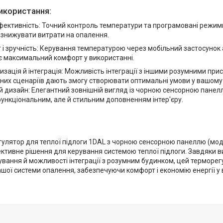
икористання:
фективність: Точний контроль температури та програмовані режи
 знижувати витрати на опалення.
і зручність: Керування температурою через мобільний застосунок 
є максимальний комфорт у використанні.
зація й інтеграція: Можливість інтеграції з іншими розумними пр
них сценаріїв дають змогу створювати оптимальні умови у вашому 
 дизайн: Елегантний зовнішній вигляд із чорною сенсорною пане
функціональним, але й стильним доповненням інтер'єру.
егулятор для теплої підлоги 1DAL з чорною сенсорною панеллю (мо
ктивне рішення для керування системою теплої підлоги. Завдяки в
ування й можливості інтеграції з розумним будинком, цей терморе
шої системи опалення, забезпечуючи комфорт і економію енергії у 