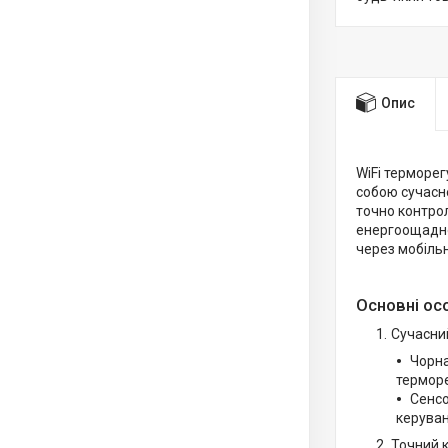
Опис
WiFi терморе
собою сучасн
точно контро
енергоощадно
через мобільн
Основні ос
Сучасний
Чорна
терморе
Сенсо
керува
Точний 