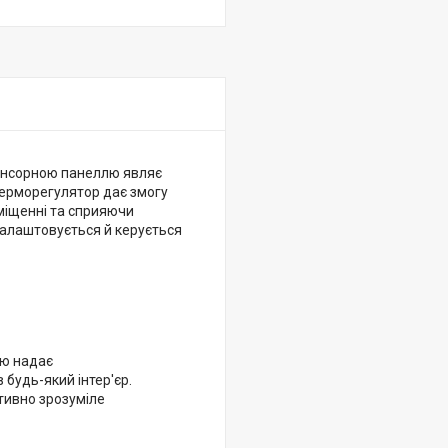
сенсорною панеллю являє
терморегулятор дає змогу
міщенні та сприяючи
налаштовується й керується
лю надає
 будь-який інтер'єр.
тивно зрозуміле