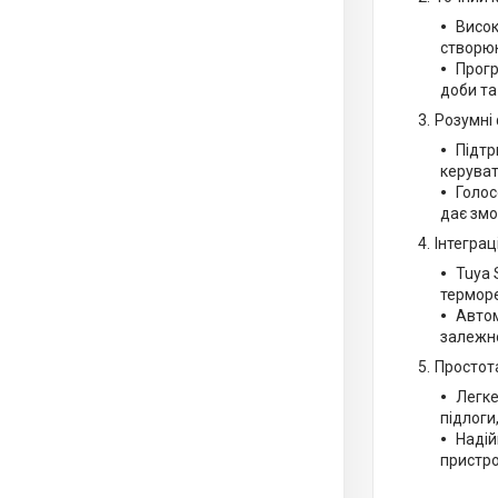
Висок
створюю
Прогр
доби та
Розумні 
Підтр
керуват
Голос
дає змо
Інтеграц
Tuya 
терморе
Автом
залежно
Простота
Легке
підлоги
Надій
пристр