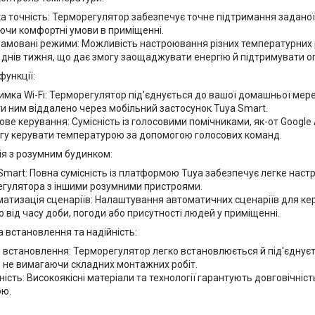
а точність: Терморегулятор забезпечує точне підтримання заданої
чи комфортні умови в приміщенні.
амовані режими: Можливість настроювання різних температурних р
 днів тижня, що дає змогу заощаджувати енергію й підтримувати о
функції:
имка Wi-Fi: Терморегулятор під'єднується до вашої домашньої мереж
и ним віддалено через мобільний застосунок Tuya Smart.
ове керування: Сумісність із голосовими помічниками, як-от Google 
гу керувати температурою за допомогою голосових команд.
ія з розумним будинком:
Smart: Повна сумісність із платформою Tuya забезпечує легке наст
гулятора з іншими розумними пристроями.
атизація сценаріїв: Налаштування автоматичних сценаріїв для к
 від часу доби, погоди або присутності людей у приміщенні.
 встановлення та надійність:
 встановлення: Терморегулятор легко встановлюється й під'єднуєт
, не вимагаючи складних монтажних робіт.
ність: Високоякісні матеріали та технології гарантують довговічніст
ою.