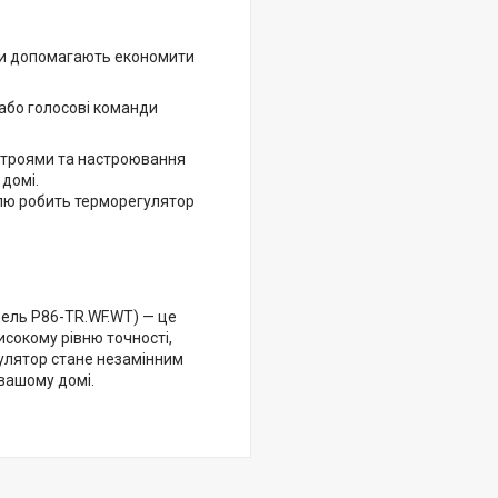
ми допомагають економити
або голосові команди
истроями та настроювання
домі.
ллю робить терморегулятор
дель P86-TR.WF.WT) — це
исокому рівню точності,
гулятор стане незамінним
вашому домі.