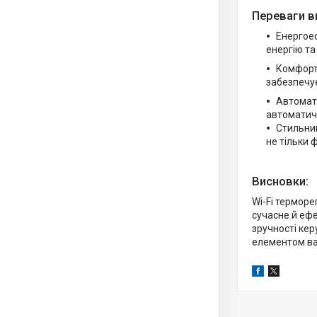
Переваги в
Енергое
енергію та
Комфорт 
забезпечу
Автомати
автоматич
Стильний
не тільки 
Висновки:
Wi-Fi термор
сучасне й ефе
зручності кер
елементом ва