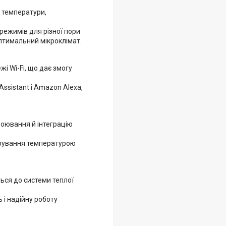
 температури,
ежимів для різної пори
птимальний мікроклімат.
і Wi-Fi, що дає змогу
Assistant і Amazon Alexa,
роювання й інтеграцію
ерування температурою
ься до системи теплої
ь і надійну роботу