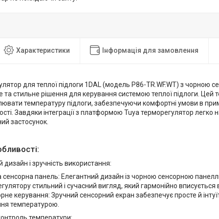
Характеристики
Інформація для замовлення
гулятор для теплої підлоги 1DAL (модель P86-TR.WF.WT) з чорною 
е та стильне рішення для керування системою теплої підлоги. Цей 
лювати температуру підлоги, забезпечуючи комфортні умови в при
сті. Завдяки інтеграції з платформою Tuya терморегулятор легко 
ий застосунок.
обливості:
 дизайн і зручність використання:
 сенсорна панель: Елегантний дизайн із чорною сенсорною панел
гулятору стильний і сучасний вигляд, який гармонійно вписується в
рне керування: Зручний сенсорний екран забезпечує просте й інтуї
ння температурою.
контроль температури: