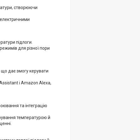
ратури, створюючи
и електричними
ратури підлоги.
ежимів для різної пори
, що дає змогу керувати
Assistant і Amazon Alexa,
роювання та інтеграцію
ерування температурою й
щенні.