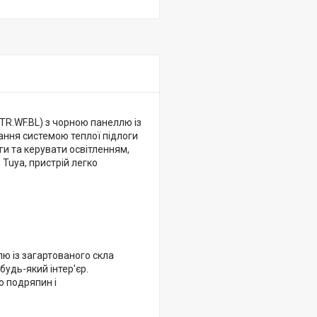
TR.WF.BL) з чорною панеллю із
ання системою теплої підлоги
ги та керувати освітленням,
Tuya, пристрій легко
лю із загартованого скла
будь-який інтер'єр.
о подряпин і