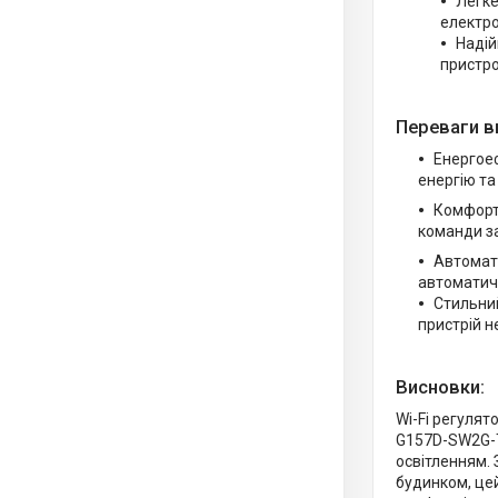
Легке
електро
Надій
пристр
Переваги в
Енергое
енергію та
Комфорт 
команди з
Автомати
автоматич
Стильний
пристрій н
Висновки:
Wi-Fi регулят
G157D-SW2G-T
освітленням. 
будинком, це