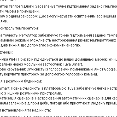
ятор теплої підлоги: Забезпечує точне підтримання заданої темпе
ні умови в приміщенні.
ач з одним сенсором: Дає змогу керувати освітленням або іншим
оями.
контроль температури:
а точність: Регулятор забезпечує точне підтримання заданої темпе
амовані режими: Можливість настроювання різних температурних р
 днів тижня, що допомагає економити енергію.
функції:
имка Wi-Fi: Пристрій під'єднується до вашої домашньої мережі Wi-Fi
далено через мобільний застосунок Tuya Smart.
ове керування: Сумісність із голосовими помічниками, як-от Google 
гу керувати пристроєм за допомогою голосових команд.
ія з розумним будинком:
Smart: Повна сумісність із платформою Tuya забезпечує легке наст
ю з іншими розумними пристроями.
атизація сценаріїв: Настроювання автоматичних сценаріїв для к
нням залежно від пори доби, погоди або присутності людей у примі
 встановлення та надійність: