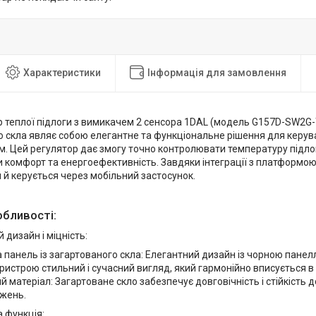
Характеристики
Інформація для замовлення
р теплої підлоги з вимикачем 2 сенсора 1DAL (модель G157D-SW2G-
о скла являє собою елегантне та функціональне рішення для керув
м. Цей регулятор дає змогу точно контролювати температуру підло
комфорт та енергоефективність. Завдяки інтеграції з платформою 
 й керується через мобільний застосунок.
обливості:
 дизайн і міцність:
 панель із загартованого скла: Елегантний дизайн із чорною панел
ристрою стильний і сучасний вигляд, який гармонійно вписується в 
й матеріал: Загартоване скло забезпечує довговічність і стійкість д
жень.
 функція: