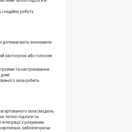
истеми теплої підлоги й
ь і надійну роботу
ми допомагають економити
ий застосунок або голосові
истроями та настроювання
домі.
тованого скла робить
 загартованого скла (модель
ю теплої підлоги та
 інтеграції з розумним
освітлення, забезпечуючи