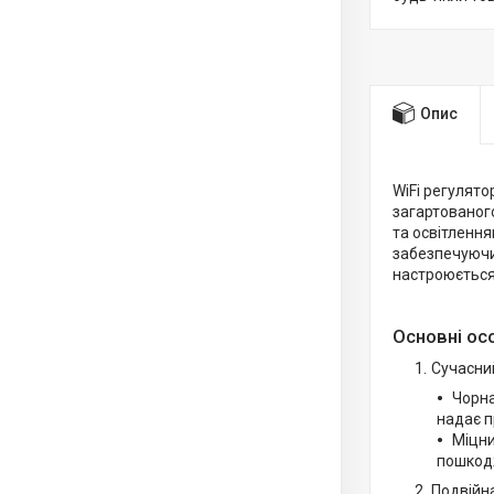
Опис
WiFi регулято
загартованог
та освітлення
забезпечуючи 
настроюється
Основні ос
Сучасний
Чорна
надає п
Міцни
пошкод
Подвійна