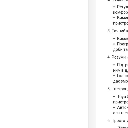
Регул
комфорт
Вимик
пристр
Точний 
Висок
Прогр
доби та
Розумні 
Підтр
ним від
Голос
дає змо
Інтеграц
Tuya 
пристро
Автом
освітле
Простота