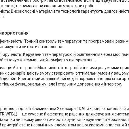
 встановлення: Пристрій легко встановлюється й під'єднується до с
мережі, не вимагаючи складних монтажних робіт.
ність: Високоякісні матеріали та технології гарантують довговічніст
ою.
икористання:
фективність: Точний контроль температури та програмовані режи
 знижувати витрати на опалення.
і зручність: Керування температурою й освітленням через мобільн
абезпечує максимальний комфорт у використанні.
зація й інтеграція: Можливість інтеграції з іншими розумними пр
них сценаріїв дають змогу створювати оптимальні умови у вашому 
 дизайн: Елегантний зовнішній вигляд із чорною панеллю із загар
е тільки функціональним, але і стильним доповненням інтер'єру.
ор теплої підлоги з вимикачем 2 сенсора 1DAL з чорною панеллю із
R.WF.BL) — це сучасне й ефективне рішення для керування системо
Завдяки високому рівню точності, зручності керування й можливості
й пристрій стане незамінним елементом вашої системи опалення й 