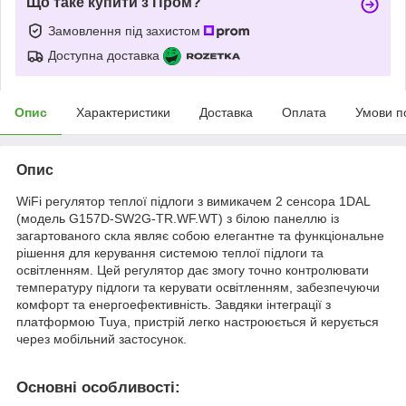
Що таке купити з Пром?
Замовлення під захистом
Доступна доставка
Опис
Характеристики
Доставка
Оплата
Умови п
Опис
WiFi регулятор теплої підлоги з вимикачем 2 сенсора 1DAL
(модель G157D-SW2G-TR.WF.WT) з білою панеллю із
загартованого скла являє собою елегантне та функціональне
рішення для керування системою теплої підлоги та
освітленням. Цей регулятор дає змогу точно контролювати
температуру підлоги та керувати освітленням, забезпечуючи
комфорт та енергоефективність. Завдяки інтеграції з
платформою Tuya, пристрій легко настроюється й керується
через мобільний застосунок.
Основні особливості: