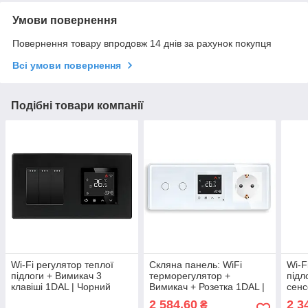
Умови повернення
Повернення товару впродовж 14 днів за рахунок покупця
Всі умови повернення
Подібні товари компанії
Wi-Fi регулятор теплої
Скляна панель: WiFi
Wi-F
підлоги + Вимикач 3
терморегулятор +
підл
клавіші 1DAL | Чорний
Вимикач + Розетка 1DAL |
сенс
(P157-SW3G-TR.WF.BL)
Білий, (G228D-SW2G-
Зага
2 584,60
2 3
₴