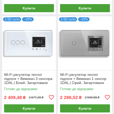
Купити
Купити
2.5D скло
–10%
2.5D скло
–10%
Wi-Fi регулятор теплої
Wi-Fi регулятор теплої
підлоги + Вимикач 3 сенсора
підлоги + Вимикач 1 сенсор
1DAL | Білий, Загартоване
1DAL | Сірий, Загартоване
скло (G157D-SW3G-
скло (G157D-SW1G-
Готово до відправки
Готово до відправки
TR.WF.WT)
TR.WF.GR)
2 409,48
2 286,52
₴
₴
2 677,20 ₴
2 540,58 ₴
Купити
Купити