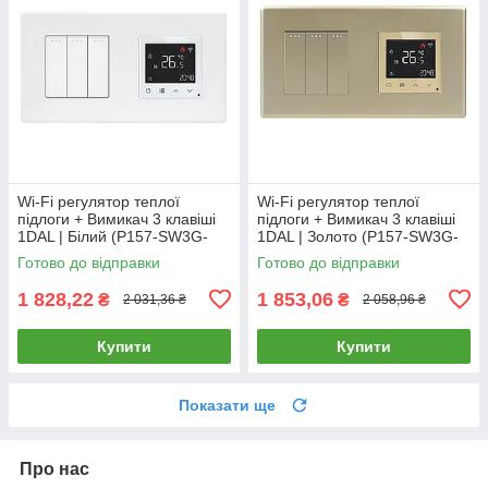
Wi-Fi регулятор теплої
Wi-Fi регулятор теплої
підлоги + Вимикач 3 клавіші
підлоги + Вимикач 3 клавіші
1DAL | Білий (P157-SW3G-
1DAL | Золото (P157-SW3G-
TR.WF.WT)
TR.WF.GD)
Готово до відправки
Готово до відправки
1 828,22
1 853,06
₴
₴
2 031,36 ₴
2 058,96 ₴
Купити
Купити
Показати ще
Про нас