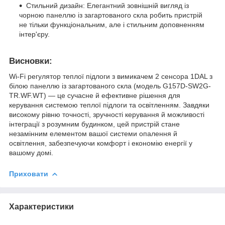
Стильний дизайн: Елегантний зовнішній вигляд із
чорною панеллю із загартованого скла робить пристрій
не тільки функціональним, але і стильним доповненням
інтер'єру.
Висновки:
Wi-Fi регулятор теплої підлоги з вимикачем 2 сенсора 1DAL з
білою панеллю із загартованого скла (модель G157D-SW2G-
TR.WF.WT) — це сучасне й ефективне рішення для
керування системою теплої підлоги та освітленням. Завдяки
високому рівню точності, зручності керування й можливості
інтеграції з розумним будинком, цей пристрій стане
незамінним елементом вашої системи опалення й
освітлення, забезпечуючи комфорт і економію енергії у
вашому домі.
Приховати
Характеристики