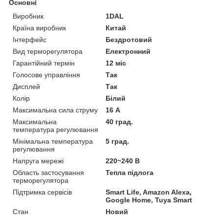
Основні
Виробник
1DAL
Країна виробник
Китай
Інтерфейс
Бездротовий
Вид терморегулятора
Електронний
Гарантійний термін
12 міс
Голосове управління
Так
Дисплей
Так
Колір
Білий
Максимальна сила струму
16 А
Максимальна
40 град.
температура регулювання
Мінімальна температура
5 град.
регулювання
Напруга мережі
220~240 В
Область застосування
Тепла підлога
терморегулятора
Підтримка сервісів
Smart Life, Amazon Alexa,
Google Home, Tuya Smart
Стан
Новий