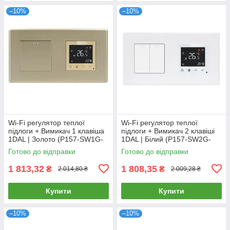
–10%
–10%
Wi-Fi регулятор теплої
Wi-Fi регулятор теплої
підлоги + Вимикач 1 клавіша
підлоги + Вимикач 2 клавіші
1DAL | Золото (P157-SW1G-
1DAL | Білий (P157-SW2G-
TR.WF.GD)
TR.WF.WT)
Готово до відправки
Готово до відправки
1 813,32
1 808,35
₴
₴
2 014,80 ₴
2 009,28 ₴
Купити
Купити
–10%
–10%