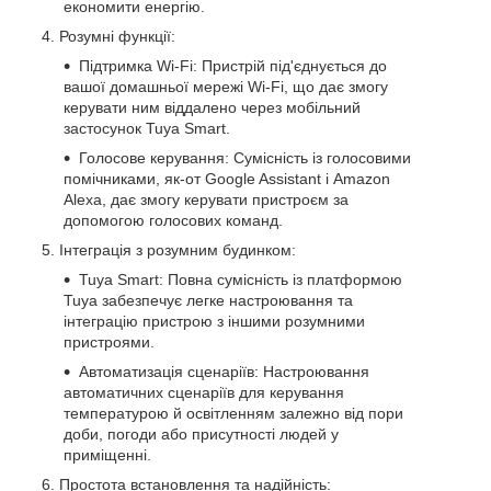
економити енергію.
Розумні функції:
Підтримка Wi-Fi: Пристрій під'єднується до
вашої домашньої мережі Wi-Fi, що дає змогу
керувати ним віддалено через мобільний
застосунок Tuya Smart.
Голосове керування: Сумісність із голосовими
помічниками, як-от Google Assistant і Amazon
Alexa, дає змогу керувати пристроєм за
допомогою голосових команд.
Інтеграція з розумним будинком:
Tuya Smart: Повна сумісність із платформою
Tuya забезпечує легке настроювання та
інтеграцію пристрою з іншими розумними
пристроями.
Автоматизація сценаріїв: Настроювання
автоматичних сценаріїв для керування
температурою й освітленням залежно від пори
доби, погоди або присутності людей у
приміщенні.
Простота встановлення та надійність: