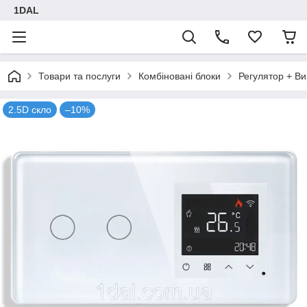
1DAL
Товари та послуги
Комбіновані блоки
Регулятор + В
2.5D скло
–10%