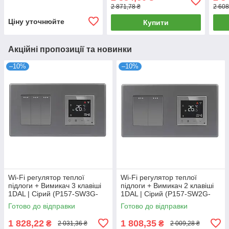
TR.WF-ST.WT)
SW2
2 871,78 ₴
2 608
Ціну уточнюйте
Купити
Акційні пропозиції та новинки
–10%
–10%
Wi-Fi регулятор теплої
Wi-Fi регулятор теплої
підлоги + Вимикач 3 клавіші
підлоги + Вимикач 2 клавіші
1DAL | Сірий (P157-SW3G-
1DAL | Сірий (P157-SW2G-
TR.WF.GR)
TR.WF.GR)
Готово до відправки
Готово до відправки
1 828,22
1 808,35
₴
₴
2 031,36 ₴
2 009,28 ₴