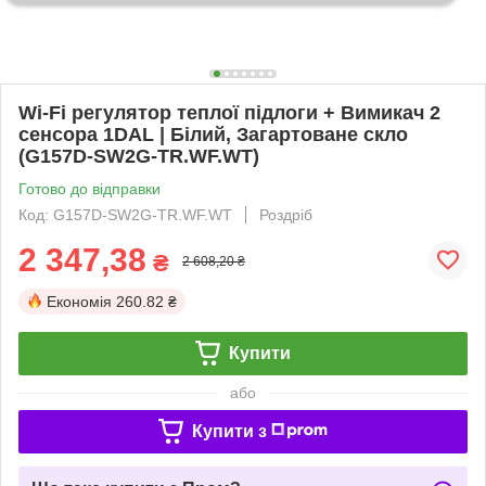
Wi-Fi регулятор теплої підлоги + Вимикач 2
сенсора 1DAL | Білий, Загартоване скло
(G157D-SW2G-TR.WF.WT)
Готово до відправки
Код: G157D-SW2G-TR.WF.WT
Роздріб
2 347,38
₴
2 608,20 ₴
Економія
260.82 ₴
Купити
або
Купити з