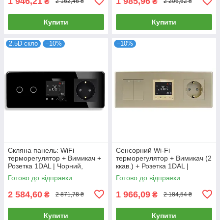
1 946,21
1 985,96
₴
₴
2 162,46 ₴
2 206,62 ₴
Купити
Купити
2.5D скло
–10%
–10%
Скляна панель: WiFi
Сенсорний Wi-Fi
терморегулятор + Вимикач +
терморегулятор + Вимикач (2
Розетка 1DAL | Чорний,
ккав.) + Розетка 1DAL |
(G228D-SW2G-TR.WF-ST.BL)
Золото (P228-SW2G-TR.WF-
Готово до відправки
Готово до відправки
ST.GD)
2 584,60
1 966,09
₴
₴
2 871,78 ₴
2 184,54 ₴
Купити
Купити