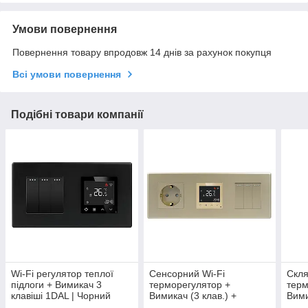
Умови повернення
Повернення товару впродовж 14 днів за рахунок покупця
Всі умови повернення
Подібні товари компанії
Wi-Fi регулятор теплої
Сенсорний Wi-Fi
Скля
підлоги + Вимикач 3
терморегулятор +
терм
клавіші 1DAL | Чорний
Вимикач (3 клав.) +
Вими
(P157-SW3G-TR.WF.BL)
Розетка 1DAL | Золото
Біли