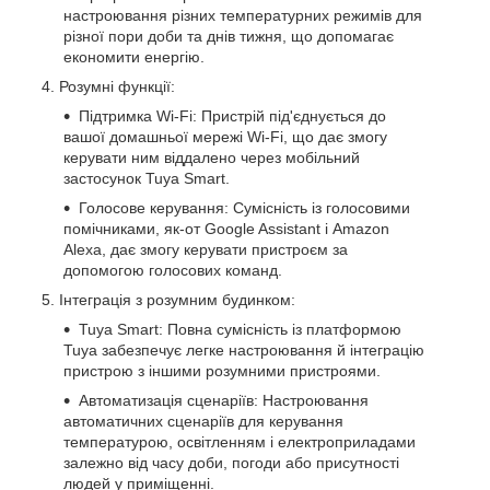
настроювання різних температурних режимів для
різної пори доби та днів тижня, що допомагає
економити енергію.
Розумні функції:
Підтримка Wi-Fi: Пристрій під'єднується до
вашої домашньої мережі Wi-Fi, що дає змогу
керувати ним віддалено через мобільний
застосунок Tuya Smart.
Голосове керування: Сумісність із голосовими
помічниками, як-от Google Assistant і Amazon
Alexa, дає змогу керувати пристроєм за
допомогою голосових команд.
Інтеграція з розумним будинком:
Tuya Smart: Повна сумісність із платформою
Tuya забезпечує легке настроювання й інтеграцію
пристрою з іншими розумними пристроями.
Автоматизація сценаріїв: Настроювання
автоматичних сценаріїв для керування
температурою, освітленням і електроприладами
залежно від часу доби, погоди або присутності
людей у приміщенні.