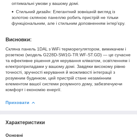
оптимальні умови у вашому домі.
Стильний дизайн: Елегантний зовнішній вигляд із
золотою скляною панеллю робить пристрій не тільки
функціональним, але і стильним доповненням інтер'єру.
Висновки:
Скляна панель 1DAL з WiFi терморегулятором, вимикачем і
розеткою (модель G228D-SW1G-TR.WF-ST.GD) — це сучасне
та ефективне рішення для керування кліматом, освітленням і
електроприладами у вашому домі. Завдяки високому рівню
точності, зручності керування й можливості інтеграції з
розумним будинком, цей пристрій стане незамінним
елементом вашої системи розумного дому, забезпечуючи
комфорт і економію енергії.
Приховати
Характеристики
Основні