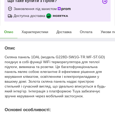
Що таке купити з Пром?
Замовлення під захистом
Доступна доставка
Опис
Характеристики
Доставка
Оплата
Умови п
Опис
Скляна панель 1DAL (модель G228D-SW1G-TR.WF-ST.GD)
поєднує в собі функції WiFi терморегулятора для теплої
підлоги, вимикача та розетки. Ця багатофункціональна
панель являє собою елегантне й ефективне рішення для
керування кліматом, освітленням і електроприладами у
вашому домі. Золота скляна панель надає пристрою
стильний і сучасний вигляд, що ідеально вписується в будь-
який інтер'єр. Інтеграція з платформою Tuya забезпечує
зручне керування через мобільний застосунок.
Основні особливості: