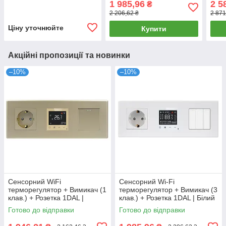
1 985,96
2 5
₴
(P228-SW3G-TR.WF-
TR.
2 206,62 ₴
2 871
ST.GD)
Ціну уточнюйте
Купити
Акційні пропозиції та новинки
–10%
–10%
Сенсорний WiFi
Сенсорний Wi-Fi
терморегулятор + Вимикач (1
терморегулятор + Вимикач (3
клав.) + Розетка 1DAL |
клав.) + Розетка 1DAL | Білий
Золото (P228-SW1G-TR.WF-
(P228-SW3G-TR.WF-ST.WT)
Готово до відправки
Готово до відправки
ST.GD)