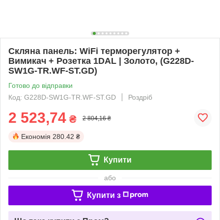
Скляна панель: WiFi терморегулятор +
Вимикач + Розетка 1DAL | Золото, (G228D-
SW1G-TR.WF-ST.GD)
Готово до відправки
Код: G228D-SW1G-TR.WF-ST.GD
Роздріб
2 523,74
₴
2 804,16 ₴
Економія
280.42 ₴
Купити
або
Купити з