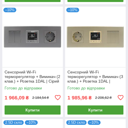
–10%
–10%
Сенсорний Wi-Fi
Сенсорний Wi-Fi
терморегулятор + Вимикач (2
терморегулятор + Вимикач (3
клав.) + Розетка 1DAL | Сірий
клав.) + Розетка 1DAL |
(P228-SW2G-TR.WF-ST.GR)
Золото (P228-SW3G-TR.WF-
Готово до відправки
Готово до відправки
ST.GD)
1 966,09
1 985,96
₴
₴
2 184,54 ₴
2 206,62 ₴
Купити
Купити
2.5D скло
–10%
2.5D скло
–10%