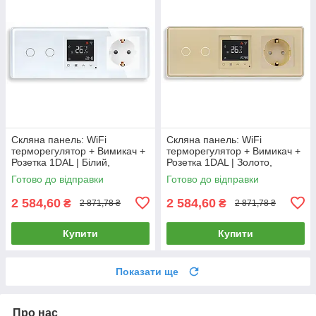
Скляна панель: WiFi
Скляна панель: WiFi
терморегулятор + Вимикач +
терморегулятор + Вимикач +
Розетка 1DAL | Білий,
Розетка 1DAL | Золото,
(G228D-SW2G-TR.WF-
(G228D-SW2G-TR.WF-
Готово до відправки
Готово до відправки
ST.WT)
ST.GD)
2 584,60
2 584,60
₴
₴
2 871,78 ₴
2 871,78 ₴
Купити
Купити
Показати ще
Про нас