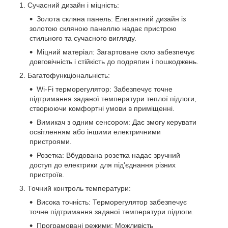
Сучасний дизайн і міцність:
Золота скляна панель: Елегантний дизайн із
золотою скляною панеллю надає пристрою
стильного та сучасного вигляду.
Міцний матеріал: Загартоване скло забезпечує
довговічність і стійкість до подряпин і пошкоджень.
Багатофункціональність:
Wi-Fi терморегулятор: Забезпечує точне
підтримання заданої температури теплої підлоги,
створюючи комфортні умови в приміщенні.
Вимикач з одним сенсором: Дає змогу керувати
освітленням або іншими електричними
пристроями.
Розетка: Вбудована розетка надає зручний
доступ до електрики для під'єднання різних
пристроїв.
Точний контроль температури:
Висока точність: Терморегулятор забезпечує
точне підтримання заданої температури підлоги.
Програмовані режими: Можливість