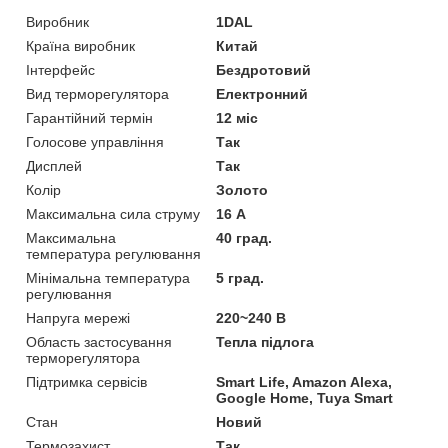
Виробник
1DAL
Країна виробник
Китай
Інтерфейс
Бездротовий
Вид терморегулятора
Електронний
Гарантійний термін
12 міс
Голосове управління
Так
Дисплей
Так
Колір
Золото
Максимальна сила струму
16 А
Максимальна
40 град.
температура регулювання
Мінімальна температура
5 град.
регулювання
Напруга мережі
220~240 В
Область застосування
Тепла підлога
терморегулятора
Підтримка сервісів
Smart Life, Amazon Alexa,
Google Home, Tuya Smart
Стан
Новий
Термозахист
Так