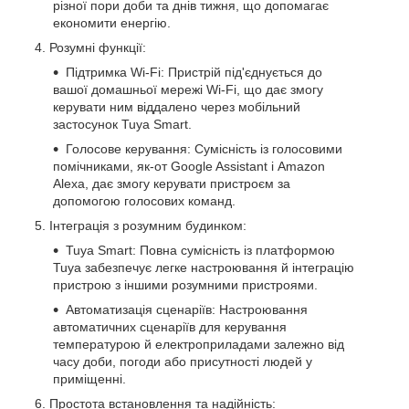
різної пори доби та днів тижня, що допомагає
економити енергію.
Розумні функції:
Підтримка Wi-Fi: Пристрій під'єднується до
вашої домашньої мережі Wi-Fi, що дає змогу
керувати ним віддалено через мобільний
застосунок Tuya Smart.
Голосове керування: Сумісність із голосовими
помічниками, як-от Google Assistant і Amazon
Alexa, дає змогу керувати пристроєм за
допомогою голосових команд.
Інтеграція з розумним будинком:
Tuya Smart: Повна сумісність із платформою
Tuya забезпечує легке настроювання й інтеграцію
пристрою з іншими розумними пристроями.
Автоматизація сценаріїв: Настроювання
автоматичних сценаріїв для керування
температурою й електроприладами залежно від
часу доби, погоди або присутності людей у
приміщенні.
Простота встановлення та надійність: