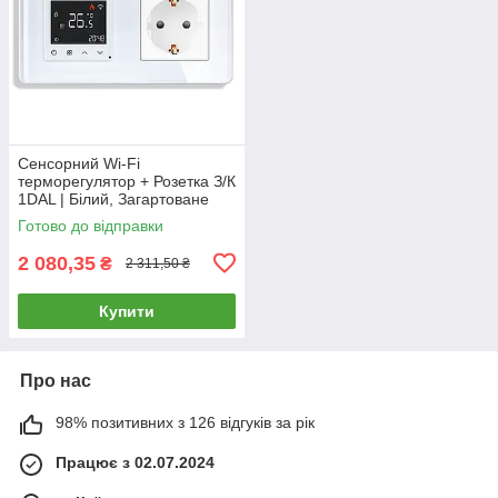
Сенсорний Wi-Fi
терморегулятор + Розетка З/К
1DAL | Білий, Загартоване
скло (G157D-TR.WF-ST.WT)
Готово до відправки
2 080,35
₴
2 311,50 ₴
Купити
Про нас
98% позитивних з 126 відгуків за рік
Працює з 02.07.2024