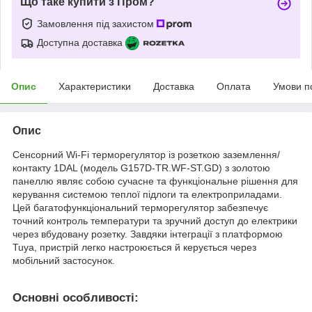
Що таке купити з Пром?
Замовлення під захистом
Доступна доставка
Опис
Характеристики
Доставка
Оплата
Умови п
Опис
Сенсорний Wi-Fi терморегулятор із розеткою заземлення/
контакту 1DAL (модель G157D-TR.WF-ST.GD) з золотою
панеллю являє собою сучасне та функціональне рішення для
керування системою теплої підлоги та електроприладами.
Цей багатофункціональний терморегулятор забезпечує
точний контроль температури та зручний доступ до електрики
через вбудовану розетку. Завдяки інтеграції з платформою
Tuya, пристрій легко настроюється й керується через
мобільний застосунок.
Основні особливості: