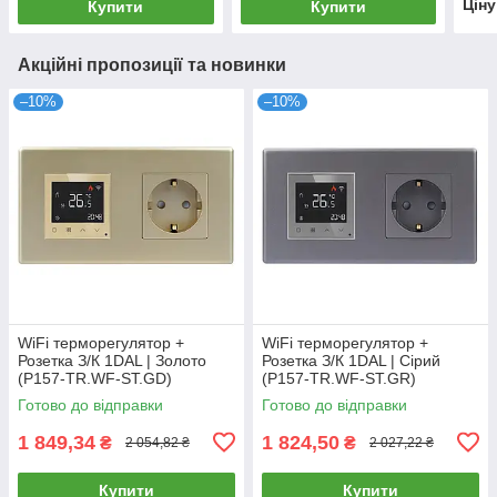
Цін
Купити
Купити
Акційні пропозиції та новинки
–10%
–10%
WiFi терморегулятор +
WiFi терморегулятор +
Розетка З/К 1DAL | Золото
Розетка З/К 1DAL | Сірий
(P157-TR.WF-ST.GD)
(P157-TR.WF-ST.GR)
Готово до відправки
Готово до відправки
1 849,34
1 824,50
₴
₴
2 054,82 ₴
2 027,22 ₴
Купити
Купити