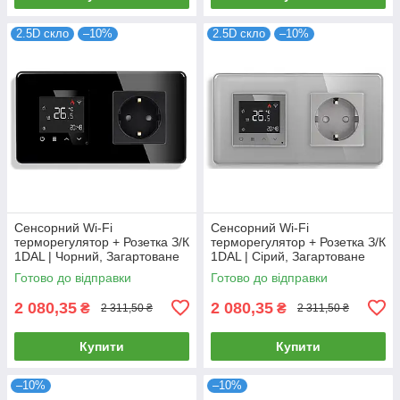
2.5D скло
–10%
2.5D скло
–10%
Сенсорний Wi-Fi
Сенсорний Wi-Fi
терморегулятор + Розетка З/К
терморегулятор + Розетка З/К
1DAL | Чорний, Загартоване
1DAL | Сірий, Загартоване
скло (G157D-TR.WF-ST.BL)
скло (G157D-TR.WF-ST.GR)
Готово до відправки
Готово до відправки
2 080,35
2 080,35
₴
₴
2 311,50 ₴
2 311,50 ₴
Купити
Купити
–10%
–10%