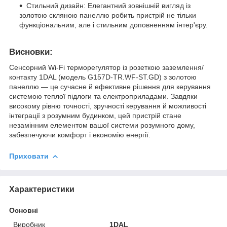
Стильний дизайн: Елегантний зовнішній вигляд із
золотою скляною панеллю робить пристрій не тільки
функціональним, але і стильним доповненням інтер'єру.
Висновки:
Сенсорний Wi-Fi терморегулятор із розеткою заземлення/
контакту 1DAL (модель G157D-TR.WF-ST.GD) з золотою
панеллю — це сучасне й ефективне рішення для керування
системою теплої підлоги та електроприладами. Завдяки
високому рівню точності, зручності керування й можливості
інтеграції з розумним будинком, цей пристрій стане
незамінним елементом вашої системи розумного дому,
забезпечуючи комфорт і економію енергії.
Приховати
Характеристики
Основні
Виробник
1DAL