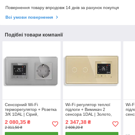
Повернення товару впродовж 14 днів за рахунок покупця
Всі умови повернення
Подібні товари компанії
Сенсорний Wi-Fi
Wi-Fi регулятор теплої
Wi-F
терморегулятор + Розетка
підлоги + Вимикач 2
підл
З/К 1DAL | Сірий,
сенсора 1DAL | Золото,
сенс
Загартоване скло (G157D-
Загартоване скло (G157D-
Зага
2 080,35
2 347,38
₴
₴
TR.WF-ST.GR)
SW2G-TR.WF.GD)
SW3
2 311,50 ₴
2 608,20 ₴