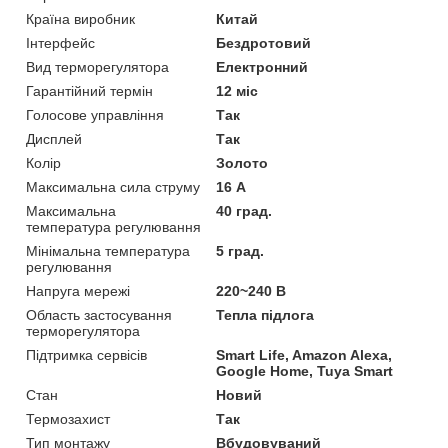
Країна виробник
Китай
Інтерфейс
Бездротовий
Вид терморегулятора
Електронний
Гарантійний термін
12 міс
Голосове управління
Так
Дисплей
Так
Колір
Золото
Максимальна сила струму
16 А
Максимальна
40 град.
температура регулювання
Мінімальна температура
5 град.
регулювання
Напруга мережі
220~240 В
Область застосування
Тепла підлога
терморегулятора
Підтримка сервісів
Smart Life, Amazon Alexa,
Google Home, Tuya Smart
Стан
Новий
Термозахист
Так
Тип монтажу
Вбудовуваний