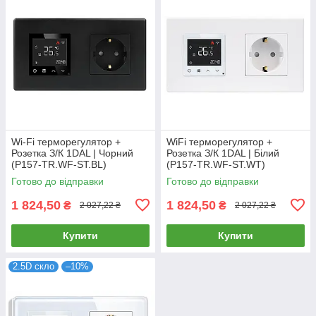
Wi-Fi терморегулятор +
WiFi терморегулятор +
Розетка З/К 1DAL | Чорний
Розетка З/К 1DAL | Білий
(P157-TR.WF-ST.BL)
(P157-TR.WF-ST.WT)
Готово до відправки
Готово до відправки
1 824,50
1 824,50
₴
₴
2 027,22 ₴
2 027,22 ₴
Купити
Купити
2.5D скло
–10%