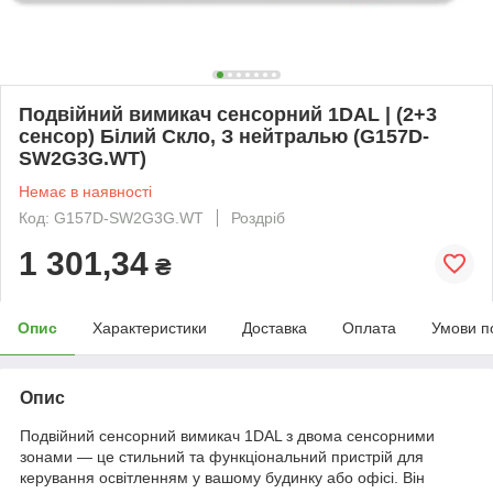
Подвійний вимикач сенсорний 1DAL | (2+3
сенсор) Білий Скло, З нейтралью (G157D-
SW2G3G.WT)
Немає в наявності
Код: G157D-SW2G3G.WT
Роздріб
1 301,34
₴
Опис
Характеристики
Доставка
Оплата
Умови п
Опис
Подвійний сенсорний вимикач 1DAL з двома сенсорними
зонами — це стильний та функціональний пристрій для
керування освітленням у вашому будинку або офісі. Він