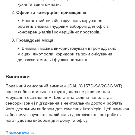
кухні та ванні кімнати.
Офіси та комерційні приміщення
:
Елегантний дизайн і зручність керування
роблять вимикач чудовим вибором для офісів,
конференц-залів і комерційних просторів.
Громадські місця
:
Вимикач можна використовувати в громадських
місцях, як-от холи, коридори та зони очікування,
де важливі стиль і функціональність.
Висновки
Подвійний сенсорний вимикач 1DAL (G157D-SW2G3G.WT)
являє собою стильне та функціональне рішення для
керування освітленням. Елегантна скляна панель, дві
сенсорні зони і під'єднання з нейтральним дротом роблять
його ідеальним вибором для сучасних інтер'єрів. Цей вимикач
забезпечує зручність, надійність і довговічність, що робить
його чудовим вибором для дому та офісу.
Приховати