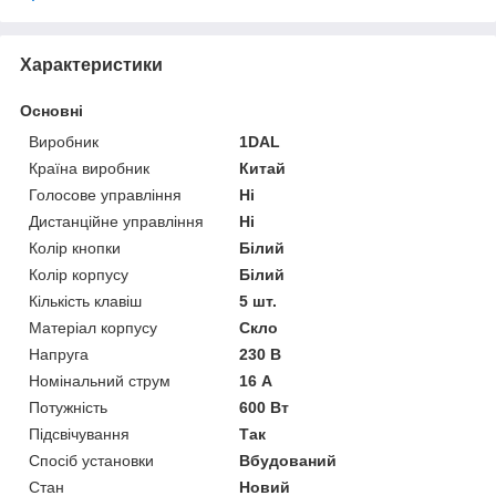
Характеристики
Основні
Виробник
1DAL
Країна виробник
Китай
Голосове управління
Ні
Дистанційне управління
Ні
Колір кнопки
Білий
Колір корпусу
Білий
Кількість клавіш
5 шт.
Матеріал корпусу
Скло
Напруга
230 В
Номінальний струм
16 А
Потужність
600 Вт
Підсвічування
Так
Спосіб установки
Вбудований
Стан
Новий