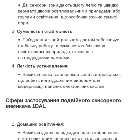
Дві сенсорні зони дають змогу легко та швидко
керувати двома освітлювальними приладами або
групами освітлення, що особливо зручно темної
пори.
Сумісність і стабільність
:
Під'єднання з нейтральним дротом забезпечує
стабільну роботу та сумісність із більшістю
освітлювальних приладів, включно зі
світлодіодними лампами.
Легкість установлення
:
Вимикач легко встановлюється й настроюється,
що робить його ідеальним вибором для
модернізації наявних електричних систем.
Сфери застосування подвійного сенсорного
вимикача 1DAL
Домашнє освітлення
:
Вимикач ідеально підходить для встановлення
в житлових приміщеннях, як-от вітальні, спальні,