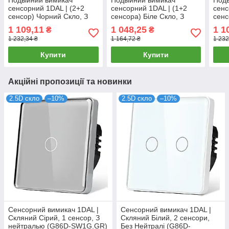
сенсорний 1DAL | (2+2
сенсорний 1DAL | (1+2
сенс
сенсор) Чорний Скло, З
сенсора) Біле Скло, З
сенс
нейтралью (G157D-
нейтралью (G157D-
ней
1 109,11
1 048,25
1 1
₴
₴
SW2GX2.BL)
SW1G2G.WT)
SW2
1 232,34 ₴
1 164,72 ₴
1 232
Купити
Купити
Акційні пропозиції та новинки
2.5D скло
–10%
2.5D скло
–10%
Сенсорний вимикач 1DAL |
Сенсорний вимикач 1DAL |
Скляний Сірий, 1 сенсор, З
Скляний Білий, 2 сенсори,
нейтралью (G86D-SW1G.GR)
Без Нейтралі (G86D-