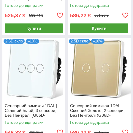
SW2G.SL.WT)
Готово до відправки
Готово до відправки
525,37
586,22
₴
₴
583,74 ₴
651,36 ₴
Купити
Купити
2.5D скло
–10%
2.5D скло
–10%
Сенсорний вимикач 1DAL |
Сенсорний вимикач 1DAL |
Скляний Білий, 3 сенсори,
Скляний Золото, 2 сенсори,
Без Нейтралі (G86D-
Без Нейтралі (G86D-
SW3G.SL.WT)
SW2G.SL.GD)
Готово до відправки
Готово до відправки
648,32
586,22
₴
₴
720,36 ₴
651,36 ₴