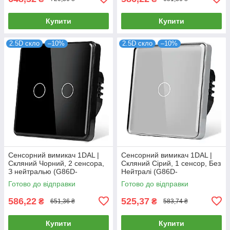
Купити
Купити
2.5D скло
–10%
2.5D скло
–10%
Сенсорний вимикач 1DAL |
Сенсорний вимикач 1DAL |
Скляний Чорний, 2 сенсора,
Скляний Сірий, 1 сенсор, Без
З нейтралью (G86D-
Нейтралі (G86D-
SW2G.BL)
SW1G.SL.GR)
Готово до відправки
Готово до відправки
586,22
525,37
₴
₴
651,36 ₴
583,74 ₴
Купити
Купити