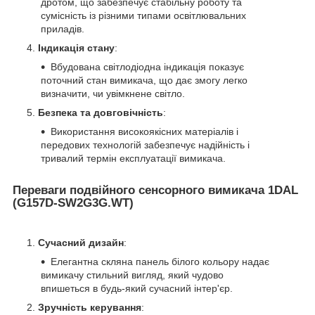
дротом, що забезпечує стабільну роботу та
сумісність із різними типами освітлювальних
приладів.
Індикація стану
:
Вбудована світлодіодна індикація показує
поточний стан вимикача, що дає змогу легко
визначити, чи увімкнене світло.
Безпека та довговічність
:
Використання високоякісних матеріалів і
передових технологій забезпечує надійність і
тривалий термін експлуатації вимикача.
Переваги подвійного сенсорного вимикача 1DAL
(G157D-SW2G3G.WT)
Сучасний дизайн
:
Елегантна скляна панель білого кольору надає
вимикачу стильний вигляд, який чудово
впишеться в будь-який сучасний інтер'єр.
Зручність керування
: