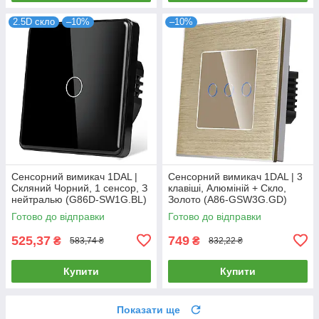
2.5D скло
–10%
–10%
Сенсорний вимикач 1DAL |
Сенсорний вимикач 1DAL | 3
Скляний Чорний, 1 сенсор, З
клавіші, Алюміній + Скло,
нейтралью (G86D-SW1G.BL)
Золото (A86-GSW3G.GD)
Готово до відправки
Готово до відправки
525,37
749
₴
₴
583,74 ₴
832,22 ₴
Купити
Купити
Показати ще