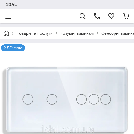
1DAL
Товари та послуги
Розумні вимикачі
Сенсорні вимика
2.5D скло