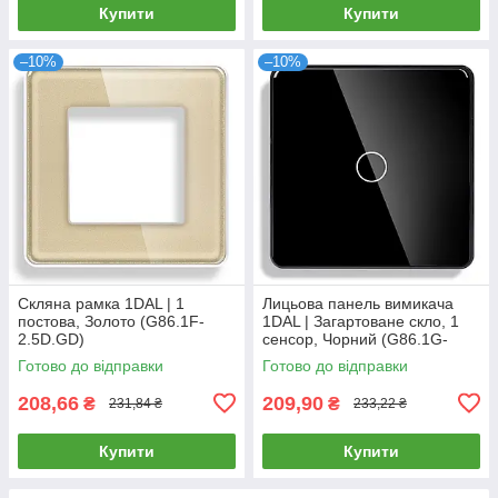
Купити
Купити
–10%
–10%
Скляна рамка 1DAL | 1
Лицьова панель вимикача
постова, Золото (G86.1F-
1DAL | Загартоване скло, 1
2.5D.GD)
сенсор, Чорний (G86.1G-
2.5D.BL)
Готово до відправки
Готово до відправки
208,66
209,90
₴
₴
231,84 ₴
233,22 ₴
Купити
Купити