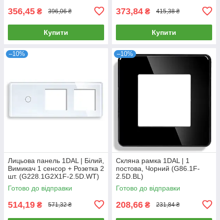
356,45
373,84
₴
₴
396,06 ₴
415,38 ₴
Купити
Купити
–10%
–10%
Лицьова панель 1DAL | Білий,
Скляна рамка 1DAL | 1
Вимикач 1 сенсор + Розетка 2
постова, Чорний (G86.1F-
шт. (G228.1G2X1F-2.5D.WT)
2.5D.BL)
Готово до відправки
Готово до відправки
514,19
208,66
₴
₴
571,32 ₴
231,84 ₴