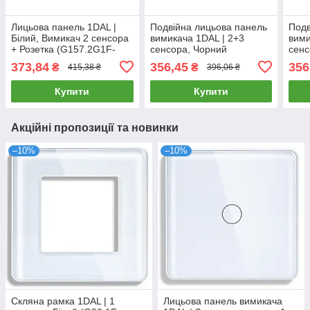
Лицьова панель 1DAL |
Подвійна лицьова панель
Подв
Білий, Вимикач 2 сенсора
вимикача 1DAL | 2+3
вими
+ Розетка (G157.2G1F-
сенсора, Чорний
сенс
2.5D.WT)
(G157.2G&3G-2.5D.BL)
(G15
373,84
356,45
356
₴
₴
415,38 ₴
396,06 ₴
Купити
Купити
Акційні пропозиції та новинки
–10%
–10%
Скляна рамка 1DAL | 1
Лицьова панель вимикача