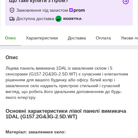
Що таке купити з Пром?
Замовлення під захистом
Доступна доставка
Опис
Характеристики
Доставка
Оплата
Умови п
Опис
Ліцева панель вимикача 1DAL із закаленим склом і 5
сенсорами (G157.2G&3G-2.5D.WT) є сучасним і елегантним
рішенням для вашого будинку або офісу. Білий колір і
закаленное скло надають пристрою стильний і сучасний
вигляд, що робить його ідеальним доповненням до будь-
якого інтер'єру.
Основні характеристики лівої панелі вимикача
1DAL (G157.2G&3G-2.5D.WT)
Матеріал: закаленное скло: