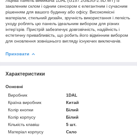
Ліцева панель вимикача 1DAL (G157.2G&3G-2.5D.WT) із
закаленим склом і одним сенсором є елегантним і сучасним
рішенням для вашого будинку або офісу. Високоякісні
матеріали, стильний дизайн, зручність використання і легкість
уходу роблять цю панель ідеальним вибором для різних
інтер'єрів. Пристрій забезпечує довговічність, надійність і
естетичну привабливість, що робить його відмінним вибором
для оновлення зовнішнього вигляду існуючих виключачів.
Приховати
Характеристики
Основні
Виробник
1DAL
Країна виробник
Китай
Колір кнопки
Білий
Колір корпусу
Білий
Кількість клавіш
5 шт.
Матеріал корпусу
Скло