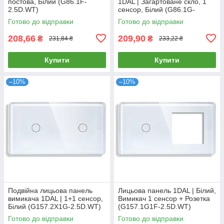
постова, Білий (G86.1F-
1DAL | Загартоване скло, 1
2.5D.WT)
сенсор, Білий (G86.1G-
2.5D.WT)
Готово до відправки
Готово до відправки
208,66
209,90
₴
₴
231,84 ₴
233,22 ₴
Купити
Купити
–10%
–10%
Подвійна лицьова панель
Лицьова панель 1DAL | Білий,
вимикача 1DAL | 1+1 сенсор,
Вимикач 1 сенсор + Розетка
Білий (G157.2X1G-2.5D.WT)
(G157.1G1F-2.5D.WT)
Готово до відправки
Готово до відправки