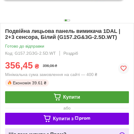
Подвійна лицьова панель вимикача 1DAL |
2+3 сенсора, Білий (G157.2G&3G-2.5D.WT)
Готово до відправки
Код: G157.2G3G-2.5D.WT
Роздріб
356,45
₴
396,06 ₴
Мінімальна сума замовлення на сайті — 400 ₴
Економія
39.61 ₴
Купити
або
Купити з