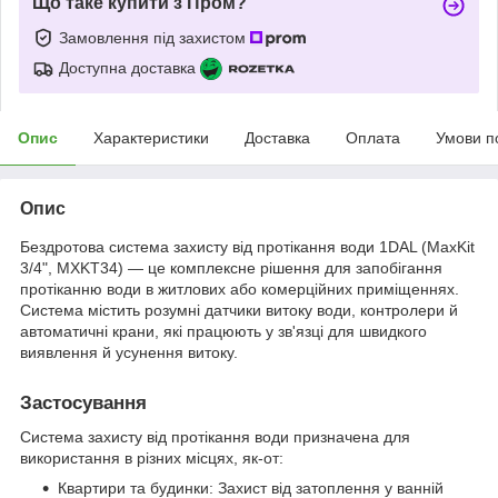
Що таке купити з Пром?
Замовлення під захистом
Доступна доставка
Опис
Характеристики
Доставка
Оплата
Умови п
Опис
Бездротова система захисту від протікання води 1DAL (MaxKit
3/4", MXKT34) — це комплексне рішення для запобігання
протіканню води в житлових або комерційних приміщеннях.
Система містить розумні датчики витоку води, контролери й
автоматичні крани, які працюють у зв'язці для швидкого
виявлення й усунення витоку.
Застосування
Система захисту від протікання води призначена для
використання в різних місцях, як-от:
Квартири та будинки: Захист від затоплення у ванній