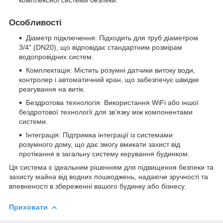
комплексної системи безпеки.
Особливості
Діаметр підключення: Підходить для труб діаметром
3/4" (DN20), що відповідає стандартним розмірам
водопровідних систем.
Комплектація: Містить розумні датчики витоку води,
контролер і автоматичний кран, що забезпечує швидке
реагування на витік.
Бездротова технологія: Використання WiFi або іншої
бездротової технології для зв'язку між компонентами
системи.
Інтеграція: Підтримка інтеграції із системами
розумного дому, що дає змогу вмикати захист від
протікання в загальну систему керування будинком.
Ця система є ідеальним рішенням для підвищення безпеки та
захисту майна від водних пошкоджень, надаючи зручності та
впевненості в збереженні вашого будинку або бізнесу.
Приховати