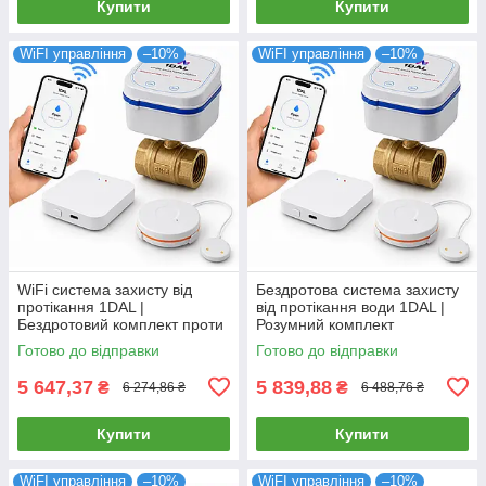
Купити
Купити
WiFI управління
–10%
WiFI управління
–10%
WiFi система захисту від
Бездротова система захисту
протікання 1DAL |
від протікання води 1DAL |
Бездротовий комплект проти
Розумний комплект
залива води MiniKit 1/2"
антипотопу MiniKit 3/4"
Готово до відправки
Готово до відправки
(MNKT12)
(MNKT34)
5 647,37
5 839,88
₴
₴
6 274,86 ₴
6 488,76 ₴
Купити
Купити
WiFI управління
–10%
WiFI управління
–10%