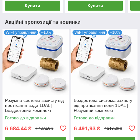
Купити
Купити
Акційні пропозиції та новинки
WiFI управління
–10%
WiFI управління
–10%
Розумна система захисту від
Бездротова система захисту
протікання води 1DAL |
від протікання води 1DAL |
Бездротовий комплект
Розумний комплект
антипотопу StandartKit 3/4"
антипотопу StandartKit 1/2"
Готово до відправки
Готово до відправки
(STKT34)
(STKT12)
6 684,44
6 491,93
₴
₴
7 427,16 ₴
7 213,26 ₴