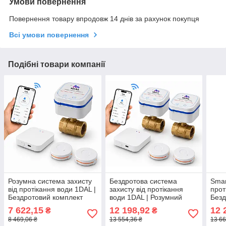
Умови повернення
Повернення товару впродовж 14 днів за рахунок покупця
Всі умови повернення
Подібні товари компанії
Розумна система захисту
Бездротова система
Smar
від протікання води 1DAL |
захисту від протікання
прот
Бездротовий комплект
води 1DAL | Розумний
Безд
антипотопу StandartKit 1"
комплект антипотопу
ZigB
7 622,15
12 198,92
12 
₴
₴
(STKT10)
MaxKit 1" (MXKT10)
пото
8 469,06 ₴
13 554,36 ₴
13 66
"Tuy