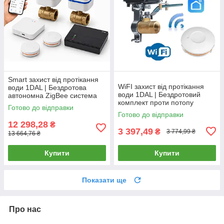
Smart захист від протікання
WiFI захист від протікання
води 1DAL | Бездротова
води 1DAL | Бездротовий
автономна ZigBee система
комплект проти потопу
проти потопу ProfiKit 1/2" |
Готово до відправки
BaseKit (BSKT.WF)
APP "Tuya"
Готово до відправки
12 298,28
₴
3 397,49
₴
3 774,99 ₴
13 664,76 ₴
Купити
Купити
Показати ще
Про нас