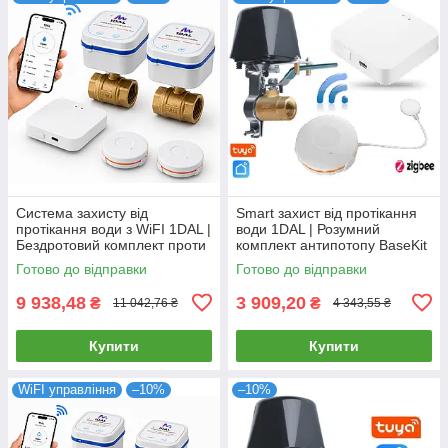
Система захисту від
Smart захист від протікання
протікання води з WiFI 1DAL |
води 1DAL | Розумний
Бездротовий комплект проти
комплект антипотопу BaseKit
потопу MaxKit 1/2" (MXKT12)
(BSKT.ZB)
Готово до відправки
Готово до відправки
9 938,48
3 909,20
₴
₴
11 042,76 ₴
4 343,55 ₴
Купити
Купити
WiFI управління
–10%
–10%