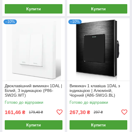
Купити
Купити
–10%
–10%
Двоклавішний вимикач 1DAL |
Вимикач 1 клавіша 1DAL з
Білий, З індикацією (P86-
індикацією | Алюміній,
SW2G.WT)
Чорний (А86-SW1G.BL)
Готово до відправки
Готово до відправки
161,46
267,30
₴
₴
179,40 ₴
297 ₴
Купити
Купити