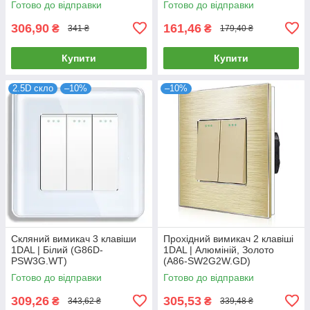
Готово до відправки
Готово до відправки
306,90
161,46
₴
₴
341 ₴
179,40 ₴
Купити
Купити
2.5D скло
–10%
–10%
Скляний вимикач 3 клавіши
Прохідний вимикач 2 клавіші
1DAL | Білий (G86D-
1DAL | Алюміній, Золото
PSW3G.WT)
(A86-SW2G2W.GD)
Готово до відправки
Готово до відправки
309,26
305,53
₴
₴
343,62 ₴
339,48 ₴