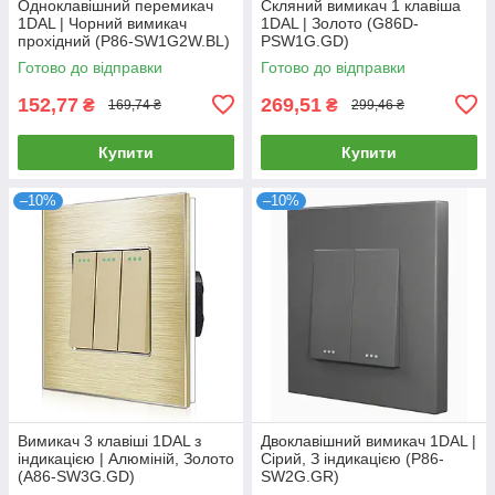
Одноклавішний перемикач
Скляний вимикач 1 клавіша
1DAL | Чорний вимикач
1DAL | Золото (G86D-
прохідний (P86-SW1G2W.BL)
PSW1G.GD)
Готово до відправки
Готово до відправки
152,77
269,51
₴
₴
169,74 ₴
299,46 ₴
Купити
Купити
–10%
–10%
Вимикач 3 клавіші 1DAL з
Двоклавішний вимикач 1DAL |
індикацією | Алюміній, Золото
Сірий, З індикацією (P86-
(А86-SW3G.GD)
SW2G.GR)