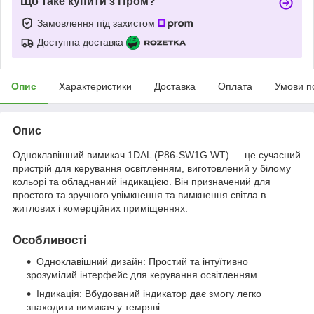
Що таке купити з Пром?
Замовлення під захистом
Доступна доставка
Опис
Характеристики
Доставка
Оплата
Умови п
Опис
Одноклавішний вимикач 1DAL (P86-SW1G.WT) — це сучасний
пристрій для керування освітленням, виготовлений у білому
кольорі та обладнаний індикацією. Він призначений для
простого та зручного увімкнення та вимкнення світла в
житлових і комерційних приміщеннях.
Особливості
Одноклавішний дизайн: Простий та інтуїтивно
зрозумілий інтерфейс для керування освітленням.
Індикація: Вбудований індикатор дає змогу легко
знаходити вимикач у темряві.