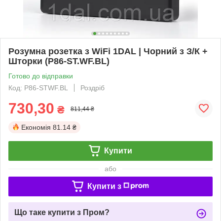
Розумна розетка з WiFi 1DAL | Чорний з З/К +
Шторки (P86-ST.WF.BL)
Готово до відправки
Код: P86-STWF.BL
Роздріб
730,30
₴
811,44 ₴
Економія
81.14 ₴
Купити
або
Купити з
Що таке купити з Пром?