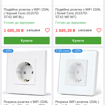
Подвійна розетка з WiFi 1DAL
Подвійна розетка з WiFi 1DAL
| Чорний Скло (G157D-
| Білий Скло (G157D-
STX2.WF.BL)
STX2.WF.WT)
Готово до відправки
Готово до відправки
1 685,39
1 685,39
₴
₴
1 872,66 ₴
1 872,66 ₴
Купити
Купити
–10%
2.5D скло
–10%
Розумна розетка з WiFi 1DAL
Розумна WiFi розетка 1DAL |