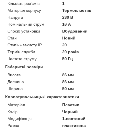
Кількість роз'ємів
1
Матеріал корпусу
Термопластик
Напруга
230 В
Номінальний струм
16 А
Спосіб установки
Вбудований
Стан
Новий
Ступінь захисту IP
20
Термін служби
20 років
Частота струму
50 Гц
Габаритні розміри
Висота
86 мм
Довжина
86 мм
Ширина
50 мм
Користувальницькі характеристики
Матеріал
Пластик
Колір
Чорний
Модифікація
1-постовий
Рамка
пластикова