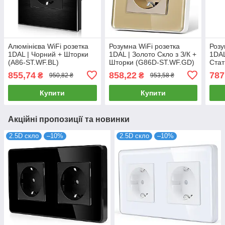
Алюмінієва WiFi розетка
Розумна WiFi розетка
Розу
1DAL | Чорний + Шторки
1DAL | Золото Cкло з З/К +
1DAL
(A86-ST.WF.BL)
Шторки (G86D-ST.WF.GD)
Стат
Енер
855,74
858,22
787
₴
₴
950,82 ₴
953,58 ₴
STS
Купити
Купити
Акційні пропозиції та новинки
2.5D скло
–10%
2.5D скло
–10%