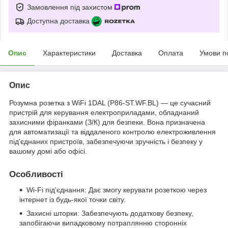
Замовлення під захистом
Доступна доставка
Опис
Характеристики
Доставка
Оплата
Умови п
Опис
Розумна розетка з WiFi 1DAL (P86-ST.WF.BL) — це сучасний
пристрій для керування електроприладами, обладнаний
захисними фіранками (З/К) для безпеки. Вона призначена
для автоматизації та віддаленого контролю електроживлення
під'єднаних пристроїв, забезпечуючи зручність і безпеку у
вашому домі або офісі.
Особливості
Wi-Fi під'єднання: Дає змогу керувати розеткою через
інтернет із будь-якої точки світу.
Захисні шторки: Забезпечують додаткову безпеку,
запобігаючи випадковому потраплянню сторонніх