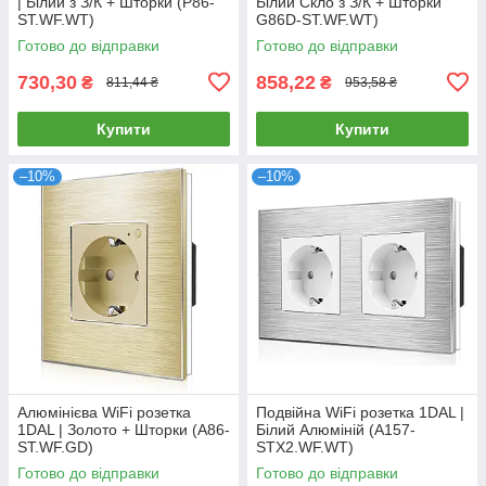
| Білий з З/К + Шторки (P86-
Білий Cкло з З/К + Шторки
ST.WF.WT)
G86D-ST.WF.WT)
Готово до відправки
Готово до відправки
730,30
858,22
₴
₴
811,44 ₴
953,58 ₴
Купити
Купити
–10%
–10%
Алюмінієва WiFi розетка
Подвійна WiFi розетка 1DAL |
1DAL | Золото + Шторки (A86-
Білий Алюміній (A157-
ST.WF.GD)
STX2.WF.WT)
Готово до відправки
Готово до відправки